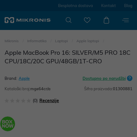
Besplatna dostava
Kontakt
Blog
Mikronis
Informatika
Laptopi
Apple laptopi
Apple MacBook Pro 16: SILVER/M5 PRO 18C
CPU/18C/20C GPU/48GB/1T-CRO
Brand:
Apple
Dostupno po narudžbi
Kataloški broj:
mge64cr/a
Šifra proizvoda:
01300881
(0)
Recenzije