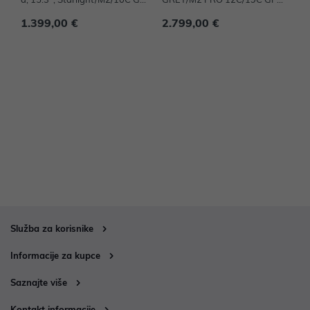
U/8GB/256GB-CRO, mqku3cr/
16G/512G-CRO mnw83cr/a - I
0
1.399,00 €
2.799,00 €
1
a - IZLOŽBENI ARTIKL
ZLOŽBENI ARTIKL
Služba za korisnike
Informacije za kupce
Saznajte više
Kontakt informacije