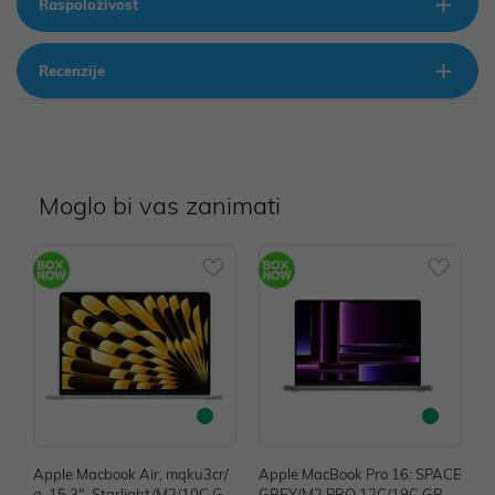
Raspoloživost
Recenzije
Moglo bi vas zanimati
Apple Macbook Air, mqku3cr/
Apple MacBook Pro 16: SPACE
A
a, 15.3", Starlight/M2/10C GP
GREY/M2 PRO 12C/19C GPU/
a