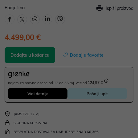
Podijeli na
Ispiši proizvod
4.499,00 €
Dodajte u košaricu
Dodaj u favorite
najam za pravne osobe od 12 do 36 mj. već od
124,97 €
Vidi detalje
Pošalji upit
JAMSTVO 12 MJ.
SIGURNA KUPOVINA
BESPLATNA DOSTAVA ZA NARUDŽBE IZNAD 66,36€