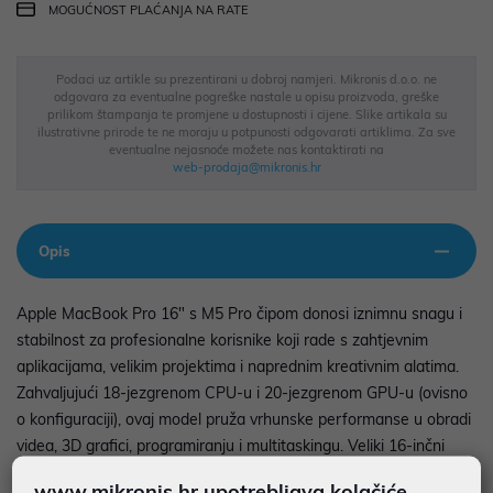
MOGUĆNOST PLAĆANJA NA RATE
Podaci uz artikle su prezentirani u dobroj namjeri. Mikronis d.o.o. ne
odgovara za eventualne pogreške nastale u opisu proizvoda, greške
prilikom štampanja te promjene u dostupnosti i cijene. Slike artikala su
ilustrativne prirode te ne moraju u potpunosti odgovarati artiklima. Za sve
eventualne nejasnoće možete nas kontaktirati na
web-prodaja@mikronis.hr
Opis
Apple MacBook Pro 16" s M5 Pro čipom donosi iznimnu snagu i
stabilnost za profesionalne korisnike koji rade s zahtjevnim
aplikacijama, velikim projektima i naprednim kreativnim alatima.
Zahvaljujući 18-jezgrenom CPU-u i 20-jezgrenom GPU-u (ovisno
o konfiguraciji), ovaj model pruža vrhunske performanse u obradi
videa, 3D grafici, programiranju i multitaskingu. Veliki 16-inčni
Liquid Retina XDR zaslon nudi izvanrednu svjetlinu, kontrast i
www.mikronis.hr upotrebljava kolačiće