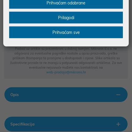
Prihvaćam odabrane
JAMSTVO 12 MJ.
SIGURNA KUPOVINA
Prilagodi
BESPLATNA DOSTAVA ZA NARUDŽBE IZNAD 66,36€
MOGUĆNOST PLAĆANJA NA RATE
Prihvaćam sve
Podaci uz artikle su prezentirani u dobroj namjeri. Mikronis d.o.o. ne
odgovara za eventualne pogreške nastale u opisu proizvoda, greške
prilikom štampanja te promjene u dostupnosti i cijene. Slike artikala su
ilustrativne prirode te ne moraju u potpunosti odgovarati artiklima. Za sve
eventualne nejasnoće možete nas kontaktirati na
web-prodaja@mikronis.hr
Opis
Specifikacija