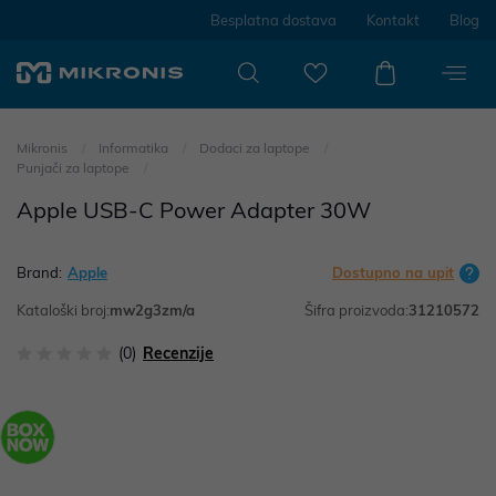
Besplatna dostava
Kontakt
Blog
Mikronis
Informatika
Dodaci za laptope
Punjači za laptope
Apple USB-C Power Adapter 30W
Brand:
Apple
Dostupno na upit
Kataloški broj:
mw2g3zm/a
Šifra proizvoda:
31210572
(0)
Recenzije