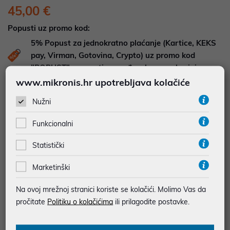
45,00 €
Popusti uz promo kod:
5%
Popust za jednokratno plaćanje (Kartice, KEKS
pay, Virman, Gotovina, Crypto) uz promo kod
"POPUST" , popusti se međusobno ne zbrajaju
www.mikronis.hr upotrebljava kolačiće
DOSTUPNOST NA UPIT
Nužni
Pošaljite upit na
web-prodaja@mikronis.hr
Funkcionalni
Dodaj u favorite
Statistički
Marketinški
najam za pravne osobe od 12 do 36 mj. već od
1,25 €
Na ovoj mrežnoj stranici koriste se kolačići. Molimo Vas da
pročitate
Politiku o kolačićima
ili prilagodite postavke.
Vidi detalje
Pošalji upit