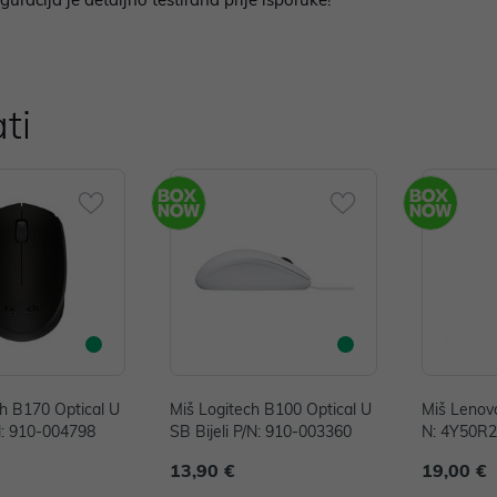
ti
ch B170 Optical U
Miš Logitech B100 Optical U
Miš Lenovo
N: 910-004798
SB Bijeli P/N: 910-003360
N: 4Y50R
13,90 €
19,00 €