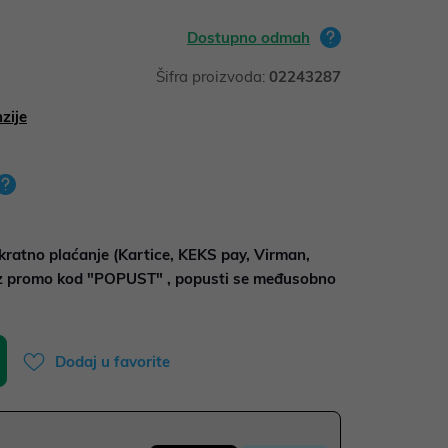
Dostupno odmah
Šifra proizvoda:
02243287
zije
kratno plaćanje (Kartice, KEKS pay, Virman,
uz promo kod "POPUST" , popusti se međusobno
Dodaj u favorite