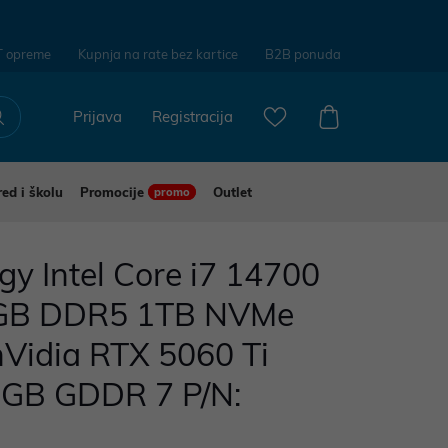
T opreme
Kupnja na rate bez kartice
B2B ponuda
Prijava
Registracija
red i školu
Promocije
Outlet
promo
gy Intel Core i7 14700
GB DDR5 1TB NVMe
idia RTX 5060 Ti
16GB GDDR 7 P/N: