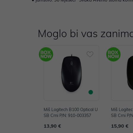
Moglo bi vas zanima
Miš Logitech B100 Optical U
Miš Logite
SB Crni P/N: 910-003357
SB Crni P/
13,90 €
15,90 €