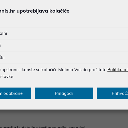
is.hr upotrebljava kolačiće
Hz/5.40GHz, 33MB, Socket 1700
alni
i
ython III, 16GB GDDR7
MB/s
ški
j stranici koriste se kolačići. Molimo Vas da pročitate
Politiku o
e-C®), 1× USB 3.2 Gen 2 (Type-A), 4× USB 3.2 Gen 1 (Type-A), 2
ostavke.
ključka1× USB 3.2 Gen 2x2 (USB Type-C®), 1× USB 3.2 Gen 2 (Type
l® 1Gb Ethernet port, 3× audio priključka
m odabrane
Prilagodi
Prihvać
latora )
racija je detaljno testirana prije isporuke!