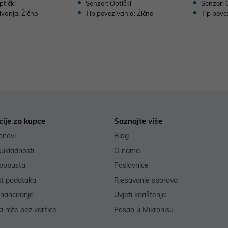
ptički
Senzor: Optički
Senzor: 
ivanja: Žično
Tip povezivanja: Žično
Tip pove
cije za kupce
Saznajte više
onovi
Blog
sukladnosti
O nama
popusta
Poslovnice
st podataka
Rješavanje sporova
inanciranje
Uvjeti korištenja
 rate bez kartice
Posao u Mikronisu