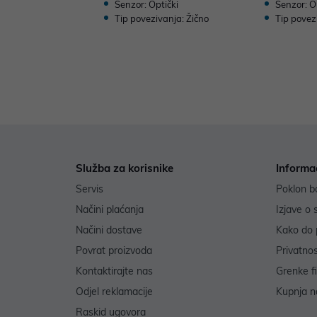
Senzor: Optički
Senzor: O
Tip povezivanja: Žično
Tip povez
Služba za korisnike
Informa
Servis
Poklon b
Načini plaćanja
Izjave o 
Načini dostave
Kako do 
Povrat proizvoda
Privatno
Kontaktirajte nas
Grenke f
Odjel reklamacije
Kupnja na
Raskid ugovora