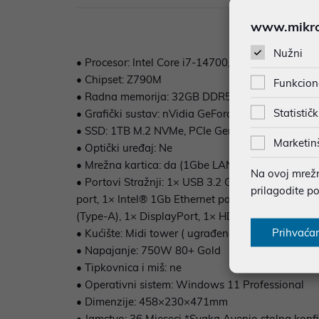
www.mikron
Nužni
• Procesor: Intel Core i7-14700, 20C/28T, 1.50G
• Chipset: Z790M
Funkcion
• Radna memorija: 32GB DDR5 5600MT/s
Statističk
• Grafički sustav: nVidia GeForce RTX 5060 Ti P
• SSD: 1TB M.2 NVMe, PCIe Gen4x4, 6000/4000 
Marketin
• Optički uređaj: Ne
• Mrežna kartica: da (1Gbe LAN)
Na ovoj mrežno
• Portovi Stražnji: 1× USB 3.2 Gen 2x2 (USB Typ
prilagodite p
port, 1× Intel® 1Gb Ethernet port, 3× audio pri
(Type-A), 1× DisplayPort, 1× HDMI™ port, 1× Inte
Prihvaća
• Kućište: Midi tower ( ugrađena 3 x 140mm venti
• Napajanje: 750W 80+ Gold
• Tipkovnica i miš: ne
• Operativni sistem: Windows 11 Professional
• Dimenzije: 458×230×471mm
• Jamstvo: 36 Mjeseci *Svaka Avenio stolna konfigu