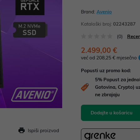
Brand:
Avenio
Kataloški broj:
02243287
(0)
Recen
2.499,00 €
već od 208,25 € mjesečno
Popusti uz promo kod:
5%
Popust za jedno
Gotovina, Crypto) 
ne zbrajaju
Dodajte u košaricu
Ispiši proizvod