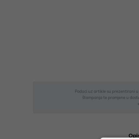
Podaci uz artikle su prezentirani 
štampanja te promjene u dostupn
Opi