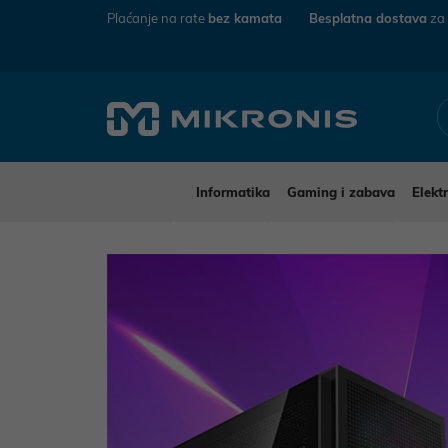
Plaćanje na rate
bez kamata
Besplatna dostava
za
Informatika
Gaming i zabava
Elekt
Mikronis
Informatika
Stolna računala
Avenio