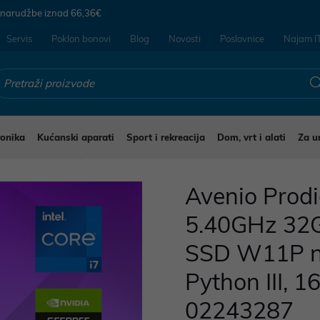
 narudžbe iznad
66,36€
Servis
Poklon bonovi
Blog
Novosti
Poslovnice
Najam I
ronika
Kućanski aparati
Sport i rekreacija
Dom, vrt i alati
Za u
 stolna računala
Avenio Prodi
5.40GHz 32
SSD W11P nV
Python III, 
02243287