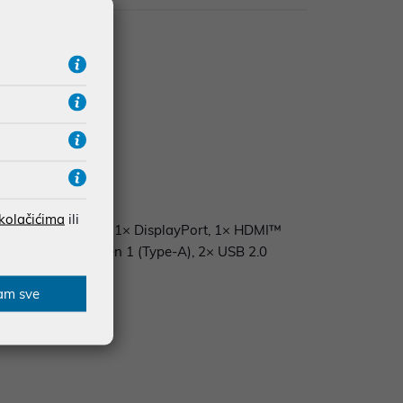
 kolačićima
ili
× USB 2.0 (Type-A), 1× DisplayPort, 1× HDMI™
-A), 4× USB 3.2 Gen 1 (Type-A), 2× USB 2.0
am sve