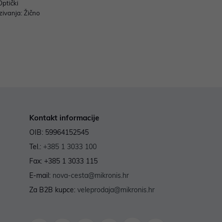
Optički
zivanja: Žično
Kontakt informacije
OIB: 59964152545
Tel.:
+385 1 3033 100
Fax: +385 1 3033 115
E-mail:
nova-cesta@mikronis.hr
Za B2B kupce:
veleprodaja@mikronis.hr