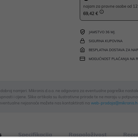
najam za pravne osobe od 12 
69,42 €
JAMSTVO 36 MJ.
SIGURNA KUPOVINA
BESPLATNA DOSTAVA ZA NAR
MOGUĆNOST PLAĆANJA NA 
u dobroj namjeri. Mikronis d.o.o. ne odgovara za eventualne pogreške nastale
osti i cijene. Slike artikala su ilustrativne prirode te ne moraju u potpuno
eventualne nejasnoće možete nas kontaktirati na
web-prodaja@mikronis.h
s
Specifikacija
Raspoloživost
Recen