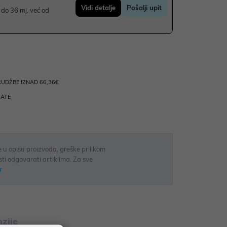
Vidi detalje
Pošalji upit
do 36 mj. već od
UDŽBE IZNAD 66,36€
RATE
 u opisu proizvoda, greške prilikom
sti odgovarati artiklima. Za sve
r
zije