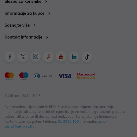
Služba za korisnike
Informacije za kupce
Saznajte više
Kontakt informacije
© Mikronis 2012-2026
Sve navedene cijene sadrže PDV. Pokušavamo osigurati što preciznije
informacije, ali zbog tehnoloških ograničenja ne možemo garantirati potpunu
točnost slika, opisa ili dostupnosti proizvoda. Za najažurnije informacije
kontaktirajte nas putem telefona:
01 3033 100
ili e-maila:
nova-
cesta@mikronis.hr
.