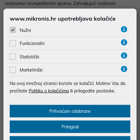
naslovima i kompetitivnim igrama. Zahvaljujući snažnom
procesoru, 32 GB DDR5 memorije i grafičkoj kartici GeForce RTX
www.mikronis.hr upotrebljava kolačiće
5060 Ti 16 GB, spremna je za gaming u 1080p i 1440p rezoluciji
uz visoke detalje i visoke FPS-ove.
Nužni
• Fortnite: 220–350+ FPS (Performance Mode) / 120–180 FPS
Funkcionalni
(Epic 1080p)
• Call of Duty: Warzone: 120–170 FPS (1080p High) / 90–130
Statistički
FPS (1440p High)
Marketinški
• Counter-Strike 2: 250–400+ FPS (competitive settings)
• Cyberpunk 2077: 90–130 FPS (1080p Ultra, bez Ray Tracinga) /
Na ovoj mrežnoj stranici koriste se kolačići. Molimo Vas da
70–100 FPS (1440p Ultra)
pročitate
Politiku o kolačićima
ili prilagodite postavke.
• GTA V: 140–200+ FPS (1080p Very High) / 110–170 FPS (1440p
Very High)
Prihvaćam odabrane
• Napomena: Navedeni FPS je informativan i može varirati ovisno
o verziji igre, postavkama grafike, driverima i instaliranim
Prilagodi
nadogradnjama. Ray Tracing, DLSS, FSR ili XeSS (ovisno o
grafičkoj kartici) mogu značajno utjecati na performanse i