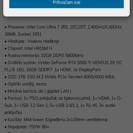
Prihvaćam sve
kvalitetu prikaza
• Procesor: Intel Core Ultra 7 265, 20C/20T, 2.40GHz/5.30GHz,
30MB, Socket 1851
• Hladnjak : Vodeno hlađenje
• Chipset: Intel H810M H
• Radna memorija: 32GB DDR5 5600MHz
• Grafički sustav: nVidia GeForce RTX 5060 Ti VENTUS 2X OC
PLUS 16G, 16GB GDDR7, 1x HDMI, 3x DisplayPort
• SSD: 1TB SSD M.2 NVMe PCIe Gen4x4 6000/4000 MB/s
• Optički uređaj: nema
• Mrežna kartica: da ( gigabit LAN )
• Portovi: 1× PS/2 priključak za tipkovnicu/miš, 1× HDMI, 1× D-
Sub, 1× USB 3.2 Gen 1, 5× USB 2.0/1.1, 1× RJ-45, 3× audio
priključka
• Kućište: Midi tower (Ugrađena 2x120mm ventilatora)
• Napajanje: 750W 80+