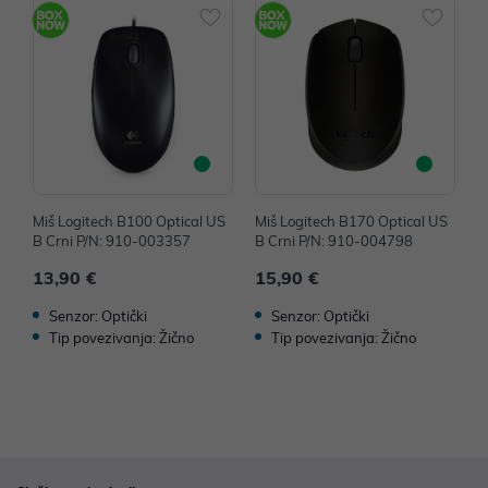
Miš Logitech B100 Optical US
Miš Logitech B170 Optical US
M
B Crni P/N: 910-003357
B Crni P/N: 910-004798
B
13,90 €
15,90 €
1
Senzor: Optički
Senzor: Optički
Tip povezivanja: Žično
Tip povezivanja: Žično