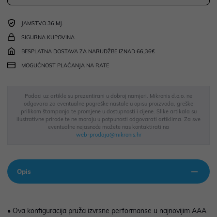
JAMSTVO 36 MJ.
SIGURNA KUPOVINA
BESPLATNA DOSTAVA ZA NARUDŽBE IZNAD 66,36€
MOGUĆNOST PLAĆANJA NA RATE
Podaci uz artikle su prezentirani u dobroj namjeri. Mikronis d.o.o. ne
odgovara za eventualne pogreške nastale u opisu proizvoda, greške
prilikom štampanja te promjene u dostupnosti i cijene. Slike artikala su
ilustrativne prirode te ne moraju u potpunosti odgovarati artiklima. Za sve
eventualne nejasnoće možete nas kontaktirati na
web-prodaja@mikronis.hr
Opis
• Ova konfiguracija pruža izvrsne performanse u najnovijim AAA