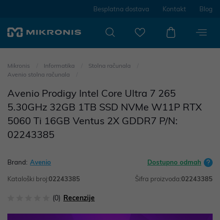
Besplatna dostava
Kontakt
Blog
Mikronis
Informatika
Stolna računala
Avenio stolna računala
Avenio Prodigy Intel Core Ultra 7 265
5.30GHz 32GB 1TB SSD NVMe W11P RTX
5060 Ti 16GB Ventus 2X GDDR7 P/N:
02243385
Brand:
Avenio
Dostupno odmah
Kataloški broj:
02243385
Šifra proizvoda:
02243385
(0)
Recenzije