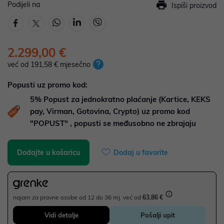
Podijeli na
Ispiši proizvod
2.299,00 €
već od 191,58 € mjesečno
Popusti uz promo kod:
5%
Popust za jednokratno plaćanje (Kartice, KEKS
pay, Virman, Gotovina, Crypto) uz promo kod
"POPUST" , popusti se međusobno ne zbrajaju
Dodajte u košaricu
Dodaj u favorite
najam za pravne osobe od 12 do 36 mj. već od
63,86 €
Vidi detalje
Pošalji upit