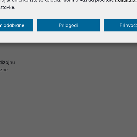
ostavke.
e s vašim iPhone, iPad ili Android uredajem putem Bluetooth te
e brzo i jednostavno, dok vam ugradeni mikrofon omogucava obav
m odabrane
Prilagodi
Prihvać
e otporan na prašinu i vodu, što ga cini idealnim za korištenje na 
dizajnu
azbe