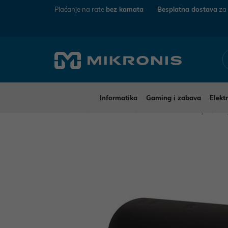
Plaćanje na rate
bez kamata
Besplatna dostava
za
Informatika
Gaming i zabava
Elekt
Mikronis
Elektronika
Audio-Video uređaji
Pr