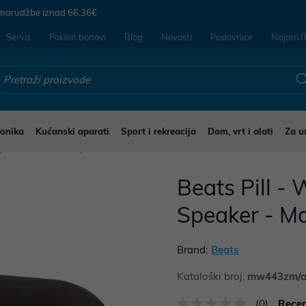
 narudžbe iznad
66,36€
Servis
Poklon bonovi
Blog
Novosti
Poslovnice
Najam I
ronika
Kućanski aparati
Sport i rekreacija
Dom, vrt i alati
Za u
ijenosni audio uređaji
Beats Pill - 
Speaker - Ma
Brand:
Beats
Kataloški broj:
mw443zm/
(0)
Recen