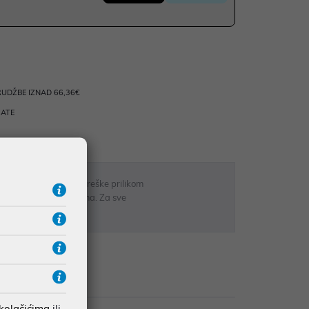
UDŽBE IZNAD 66,36€
RATE
 u opisu proizvoda, greške prilikom
sti odgovarati artiklima. Za sve
r
zije
 kolačićima
ili