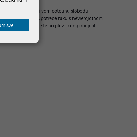
hnologije, pružajuci vam potpunu slobodu
ljanje poziva bez upotrebe ruku s nevjerojatnom
am sve
otvorenom, bilo da ste na plaži, kampiranju ili