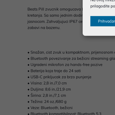
prilagodite p
Beats Pill zvucnik omogucava bežicno povezivanj
kretanja. Sa samo jednim dodirom, uparivanje j
Prihvaća
jasnocom. Zahvaljujuci IP67 certifikatu, zvucnik j
zabavi na bazenu.
• Snažan, cist zvuk u kompaktnom, prijenosnom 
• Bluetooth povezivanje za bežicni streaming gl
• Ugradeni mikrofon za hands-free pozive
• Baterija koja traje do 24 sati
• USB-C prikljucak za brzo punjenje
• Visina: 2,8 in./7,0 cm
• Duljina: 8,6 in./21,9 cm
• Širina: 2,8 in./7,1 cm
• Težina: 24 oz./680 g
• Veze: Bluetooth, bežicni
• Bluetooth kompatibilnost: Bluetooth 5.3