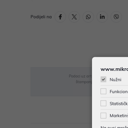
Podijeli na
www.mikron
Podaci uz artikle su prezentirani 
Nužni
štampanja te promjene u dostupn
Funkcion
Statističk
Marketin
Opi
Na ovoj mrežno