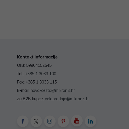
Kontakt informacije
OIB: 59964152545
Tel.:
+385 1 3033 100
Fax: +385 1 3033 115
E-mail:
nova-cesta@mikronis.hr
Za B2B kupce:
veleprodaja@mikronis.hr