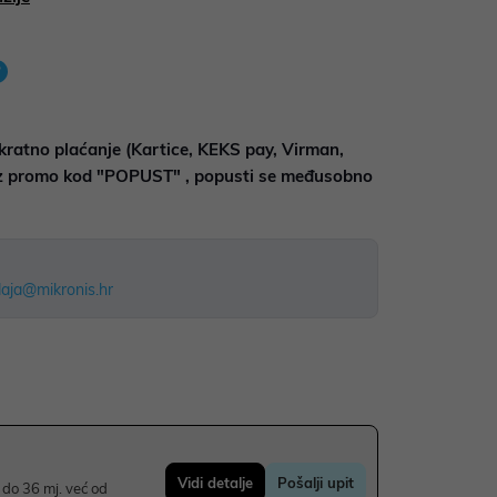
kratno plaćanje (Kartice, KEKS pay, Virman,
uz promo kod "POPUST" , popusti se međusobno
aja@mikronis.hr
Vidi detalje
Pošalji upit
do 36 mj. već od