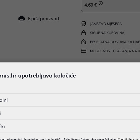
4,69 €
Ispiši proizvod
JAMSTVO MJESECA
SIGURNA KUPOVINA
BESPLATNA DOSTAVA ZA NAR
MOGUĆNOST PLAĆANJA NA 
is.hr upotrebljava kolačiće
u dobroj namjeri. Mikronis d.o.o. ne odgovara za eventualne pogreške nastale
osti i cijene. Slike artikala su ilustrativne prirode te ne moraju u potpuno
eventualne nejasnoće možete nas kontaktirati na
web-prodaja@mikronis.h
alni
i
ški
s
Specifikacija
Raspoloživost
Recen
j stranici koriste se kolačići. Molimo Vas da pročitate
Politiku o