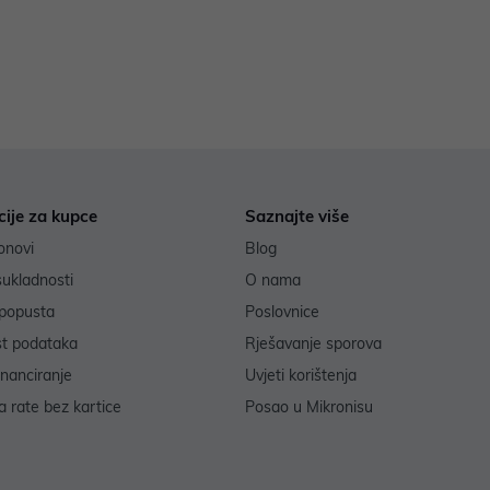
cije za kupce
Saznajte više
onovi
Blog
sukladnosti
O nama
popusta
Poslovnice
st podataka
Rješavanje sporova
inanciranje
Uvjeti korištenja
 rate bez kartice
Posao u Mikronisu