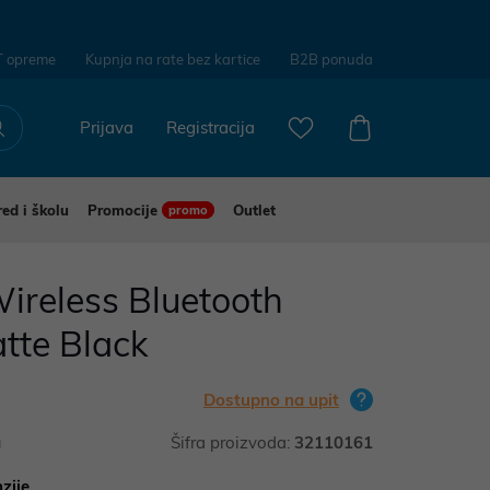
T opreme
Kupnja na rate bez kartice
B2B ponuda
Prijava
Registracija
red i školu
Promocije
Outlet
promo
Wireless Bluetooth
tte Black
Dostupno na upit
a
Šifra proizvoda:
32110161
zije