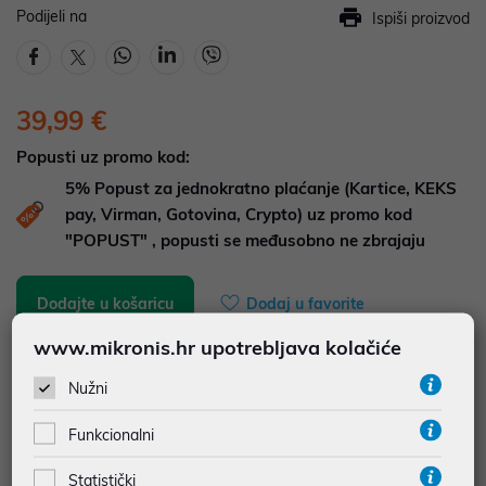
Podijeli na
Ispiši proizvod
39,99 €
Popusti uz promo kod:
5%
Popust za jednokratno plaćanje (Kartice, KEKS
pay, Virman, Gotovina, Crypto) uz promo kod
"POPUST" , popusti se međusobno ne zbrajaju
Dodajte u košaricu
Dodaj u favorite
www.mikronis.hr upotrebljava kolačiće
Nužni
najam za pravne osobe od 12 do 36 mj. već od
1,11 €
Funkcionalni
Vidi detalje
Pošalji upit
Statistički