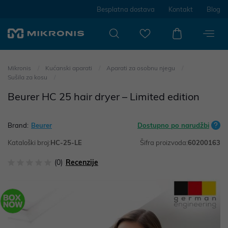
Besplatna dostava
Kontakt
Blog
Mikronis
Kućanski aparati
Aparati za osobnu njegu
Sušila za kosu
Beurer HC 25 hair dryer – Limited edition
Brand:
Beurer
Dostupno po narudžbi
Kataloški broj:
HC-25-LE
Šifra proizvoda:
60200163
(0)
Recenzije