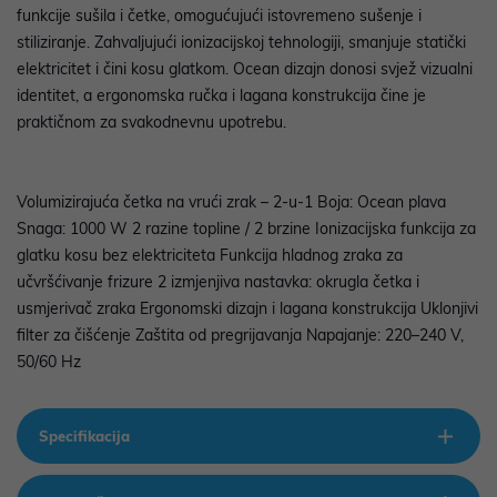
funkcije sušila i četke, omogućujući istovremeno sušenje i
stiliziranje. Zahvaljujući ionizacijskoj tehnologiji, smanjuje statički
elektricitet i čini kosu glatkom. Ocean dizajn donosi svjež vizualni
identitet, a ergonomska ručka i lagana konstrukcija čine je
praktičnom za svakodnevnu upotrebu.
Volumizirajuća četka na vrući zrak – 2-u-1 Boja: Ocean plava
Snaga: 1000 W 2 razine topline / 2 brzine Ionizacijska funkcija za
glatku kosu bez elektriciteta Funkcija hladnog zraka za
učvršćivanje frizure 2 izmjenjiva nastavka: okrugla četka i
usmjerivač zraka Ergonomski dizajn i lagana konstrukcija Uklonjivi
filter za čišćenje Zaštita od pregrijavanja Napajanje: 220–240 V,
50/60 Hz
Specifikacija