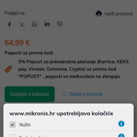
Podijeli na
Ispiši proizvod
64,99 €
Popusti uz promo kod:
5%
Popust za jednokratno plaćanje (Kartice, KEKS
pay, Virman, Gotovina, Crypto) uz promo kod
"POPUST" , popusti se međusobno ne zbrajaju
Dodajte u košaricu
Dodaj u favorite
www.mikronis.hr upotrebljava kolačiće
najam za pravne osobe od 12 do 36 mj. već od
1,81 €
Nužni
Vidi detalje
Pošalji upit