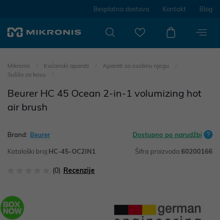
Besplatna dostava
Kontakt
Blog
Mikronis
Kućanski aparati
Aparati za osobnu njegu
Sušila za kosu
Beurer HC 45 Ocean 2-in-1 volumizing hot
air brush
Brand:
Beurer
Dostupno po narudžbi
Kataloški broj:
HC-45-OC2IN1
Šifra proizvoda:
60200166
(0)
Recenzije