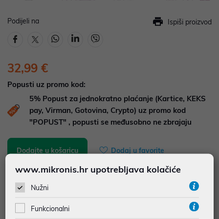
Podijeli na
Ispiši proizvod
32,99 €
Popusti uz promo kod:
5%
Popust za jednokratno plaćanje (Kartice, KEKS
pay, Virman, Gotovina, Crypto) uz promo kod
"POPUST" , popusti se međusobno ne zbrajaju
Dodajte u košaricu
Dodaj u favorite
www.mikronis.hr upotrebljava kolačiće
Nužni
najam za pravne osobe od 12 do 36 mj. već od
0,92 €
Funkcionalni
Vidi detalje
Pošalji upit