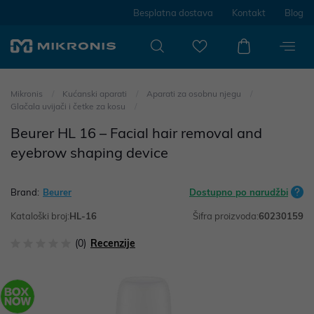
Besplatna dostava
Kontakt
Blog
Mikronis
Kućanski aparati
Aparati za osobnu njegu
Glačala uvijači i četke za kosu
Beurer HL 16 – Facial hair removal and
eyebrow shaping device
Brand:
Beurer
Dostupno po narudžbi
Kataloški broj:
HL-16
Šifra proizvoda:
60230159
(0)
Recenzije