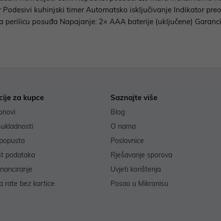
r Podesivi kuhinjski timer Automatsko isključivanje Indikator pre
erilicu posuđa Napajanje: 2× AAA baterije (uključene) Garanci
cije za kupce
Saznajte više
onovi
Blog
sukladnosti
O nama
popusta
Poslovnice
st podataka
Rješavanje sporova
inanciranje
Uvjeti korištenja
 rate bez kartice
Posao u Mikronisu