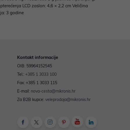
opterećenja LCD zaslon: 4,6 × 2,2 cm Veličina
ja: 3 godine
Kontakt informacije
OIB: 59964152545
Tel.:
+385 1 3033 100
Fax: +385 1 3033 115
E-mail:
nova-cesta@mikronis.hr
Za B2B kupce:
veleprodaja@mikronis.hr