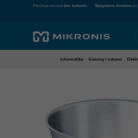
Plaćanje na rate
bez kamata
Besplatna dostava
za
Informatika
Gaming i zabava
Elekt
Mikronis
Kućanski aparati
Mali kućanski aparat