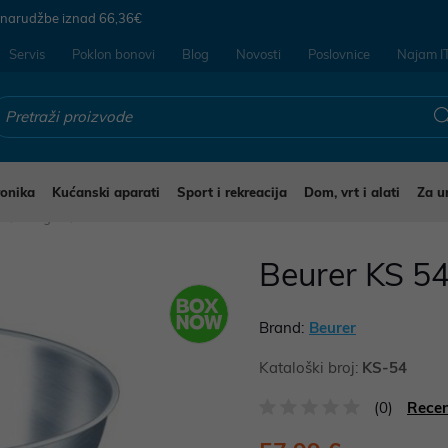
 narudžbe iznad
66,36€
Servis
Poklon bonovi
Blog
Novosti
Poslovnice
Najam I
ronika
Kućanski aparati
Sport i rekreacija
Dom, vrt i alati
Za u
i
Vage
Beurer KS 54
Brand:
Beurer
Kataloški broj:
KS-54
(0)
Recen