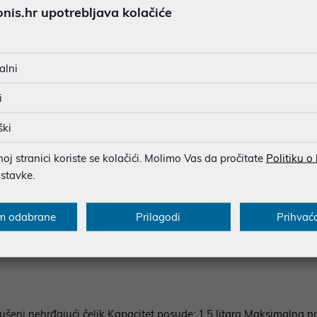
MOGUĆNOST PLAĆANJA NA 
is.hr upotrebljava kolačiće
alni
u dobroj namjeri. Mikronis d.o.o. ne odgovara za eventualne pogreške nastale
osti i cijene. Slike artikala su ilustrativne prirode te ne moraju u potpuno
i
eventualne nejasnoće možete nas kontaktirati na
web-prodaja@mikronis.h
ški
j stranici koriste se kolačići. Molimo Vas da pročitate
Politiku o
s
Specifikacija
Raspoloživost
Recen
ostavke.
m odabrane
Prilagodi
Prihvać
nost i eleganciju zahvaljujući velikoj posudi od brušenog nehrđ
nog sobnog termometra. Posuda je djelomično pogodna za pranje u
šeni nehrđajući čelik Kapacitet posude: 1,5 litara Maksimalna nosi