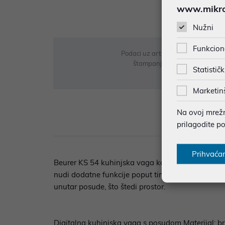
www.mikron
Nužni
Funkcion
Podaci uz artikle su prezentirani 
štampanja te promjene u dostupn
Statističk
Marketin
Na ovoj mrežno
Opi
prilagodite p
Prihvaća
Beurer KS 54 kuhinjska vaga kombinira funkcional
nudi dodatne funkcije poput timer-a i integrira
unutar posude, što štedi prostor.
Digitalna kuhinjska vaga s posudom Materijal: bru