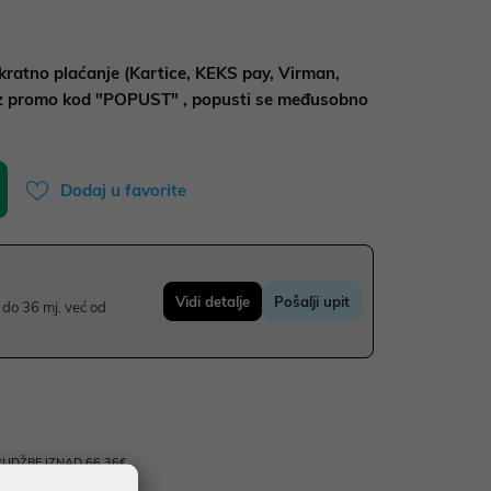
kratno plaćanje (Kartice, KEKS pay, Virman,
uz promo kod "POPUST" , popusti se međusobno
Dodaj u favorite
Vidi detalje
Pošalji upit
do 36 mj. već od
UDŽBE IZNAD 66,36€