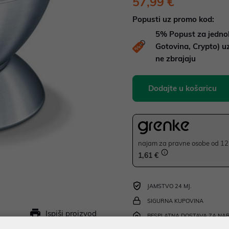
57,99 €
Popusti uz promo kod:
5%
Popust za jedno
Gotovina, Crypto) 
ne zbrajaju
Dodajte u košaricu
najam za pravne osobe od 12 
1,61 €
JAMSTVO 24 MJ.
SIGURNA KUPOVINA
Ispiši proizvod
BESPLATNA DOSTAVA ZA NAR