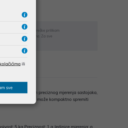
RATE
 u opisu proizvoda, greške prilikom
sti odgovarati artiklima. Za sve
r
 kolačićima
ili
zije
am sve
ajućeg čelika. Osim preciznog mjerenja sastojaka,
 perilici, a vaga se može kompaktno spremiti
vost: 5 kg Preciznost: 1 g Jedinice mjerenja: g,