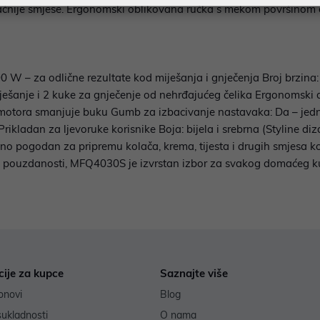
rozračnije smjese. Ergonomski oblikovana ručka s mekom površinom
0 W – za odlične rezultate kod miješanja i gnječenja Broj brzina:
iješanje i 2 kuke za gnječenje od nehrđajućeg čelika Ergonomski 
motora smanjuje buku Gumb za izbacivanje nastavaka: Da – jedn
ikladan za ljevoruke korisnike Boja: bijela i srebrna (Styline di
no pogodan za pripremu kolača, krema, tijesta i drugih smjesa ko
oj pouzdanosti, MFQ4030S je izvrstan izbor za svakog domaćeg k
cije za kupce
Saznajte više
onovi
Blog
sukladnosti
O nama