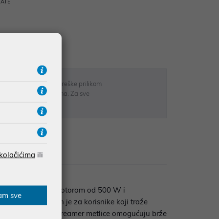
RATE
 u opisu proizvoda, greške prilikom
sti odgovarati artiklima. Za sve
r
Recenzije
 kolačićima
ili
nja i gnječenja. S motorom od 500 W i
am sve
mikser dizajniran je za korisnike koji traže
lagan i snažan. FineCreamer metlice omogućuju brže