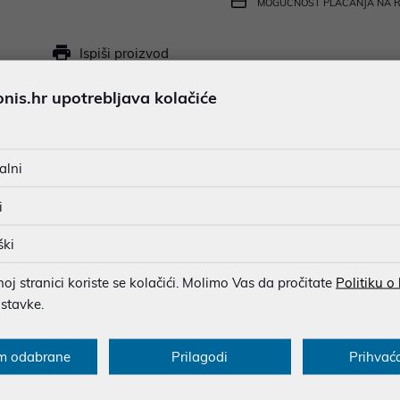
MOGUĆNOST PLAĆANJA NA 
Ispiši proizvod
is.hr upotrebljava kolačiće
u dobroj namjeri. Mikronis d.o.o. ne odgovara za eventualne pogreške nastale
alni
osti i cijene. Slike artikala su ilustrativne prirode te ne moraju u potpuno
eventualne nejasnoće možete nas kontaktirati na
web-prodaja@mikronis.h
i
ški
ecifikacija
Multimedija
Raspoloživost
j stranici koriste se kolačići. Molimo Vas da pročitate
Politiku o
ostavke.
 uređaj iz Styline serije, idealan za zahtjevnije zadatke miješa
m odabrane
Prilagodi
Prihvać
 rezultate uz tihi rad i udobno rukovanje. Bosch MFQ4030S ručni 
hvaljujući modernoj tehnologiji motora, uređaj je izuzetno tih, 