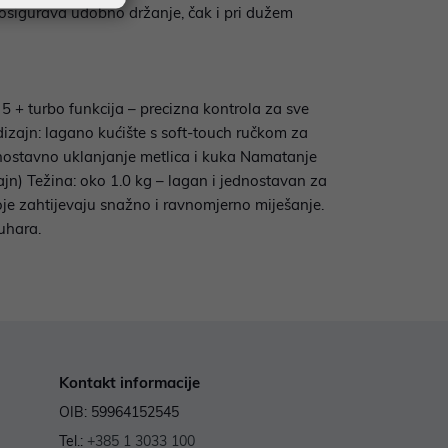
 osigurava udobno držanje, čak i pri dužem
 5 + turbo funkcija – precizna kontrola za sve
dizajn: lagano kućište s soft-touch ručkom za
ostavno uklanjanje metlica i kuka Namatanje
zajn) Težina: oko 1.0 kg – lagan i jednostavan za
je zahtijevaju snažno i ravnomjerno miješanje.
uhara.
Kontakt informacije
OIB: 59964152545
Tel.:
+385 1 3033 100