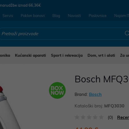
 narudžbe iznad
66,36€
Servis
Poklon bonovi
Blog
Novosti
Poslovnice
Najam I
ronika
Kućanski aparati
Sport i rekreacija
Dom, vrt i alati
Za u
i
Mikseri
Bosch MFQ30
Brand:
Bosch
Kataloški broj:
MFQ3030
(0)
Recen