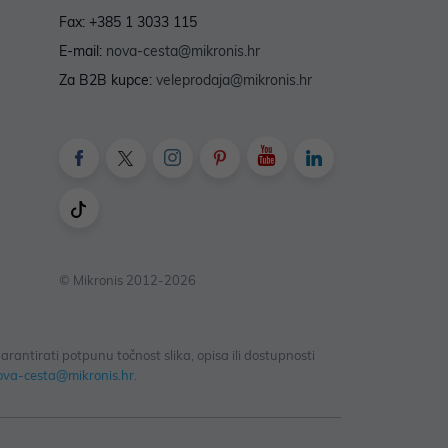
Fax: +385 1 3033 115
E-mail:
nova-cesta@mikronis.hr
Za B2B kupce:
veleprodaja@mikronis.hr
© Mikronis 2012-2026
antirati potpunu točnost slika, opisa ili dostupnosti
ova-cesta@mikronis.hr
.