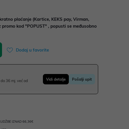
kratno plaćanje (Kartice, KEKS pay, Virman,
uz promo kod "POPUST" , popusti se međusobno
Dodaj u favorite
Vidi detalje
Pošalji upit
do 36 mj. već od
UDŽBE IZNAD 66,36€