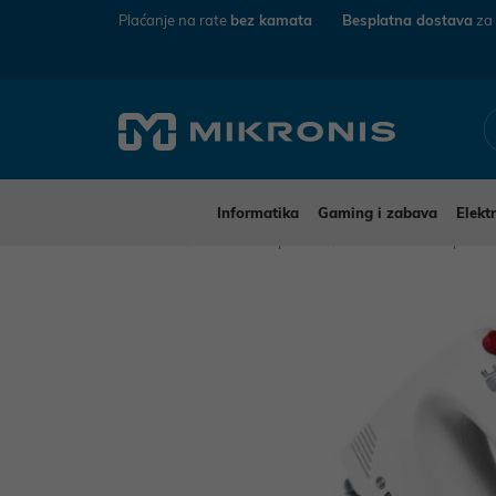
Plaćanje na rate
bez kamata
Besplatna dostava
za
Informatika
Gaming i zabava
Elekt
Mikronis
Kućanski aparati
Mali kućanski aparat