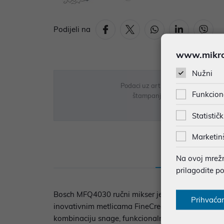
Podijeli na
www.mikron
Nužni
Podaci uz artikle su prezentirani 
Funkcion
štampanja te promjene u dostupn
Statističk
Marketin
Opis
Sp
Na ovoj mrežno
prilagodite p
Bosch MFQ4030 ručni mikser je snažan i elegantan
Prihvaća
inovativnim metlicama FineCreamer, pruža odlične
kombinaciju snage, funkcionalnosti i estetike. Za