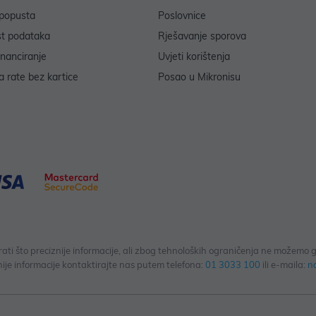
popusta
Poslovnice
st podataka
Rješavanje sporova
inanciranje
Uvjeti korištenja
 rate bez kartice
Posao u Mikronisu
 što preciznije informacije, ali zbog tehnoloških ograničenja ne možemo gar
ije informacije kontaktirajte nas putem telefona:
01 3033 100
ili e-maila:
n