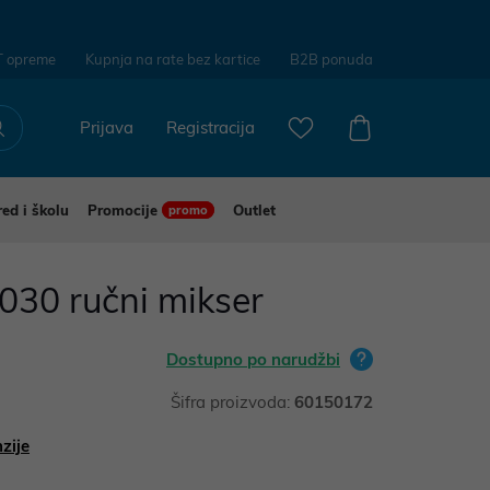
T opreme
Kupnja na rate bez kartice
B2B ponuda
Prijava
Registracija
red i školu
Promocije
Outlet
promo
30 ručni mikser
Dostupno po narudžbi
Šifra proizvoda:
60150172
zije