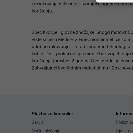
i učinkovitije miksanje, stvarajući laganije i p
korištenju.
Specifikacije i glavne značajke: Snaga motora: 50
vrste smjesa Metlice: 2 FineCreamer metlice za m
udobno rukovanje Tih rad: moderna tehnologija 
kabla: Da – praktično spremanje bez zapetljanja Pr
korištenje Jamstvo: 2 godine Ovaj model je poseb
Zahvaljujući kvalitetnim materijalima i Boschov
Služba za korisnike
Informa
Servis
Poklon b
Načini plaćanja
Izjave o 