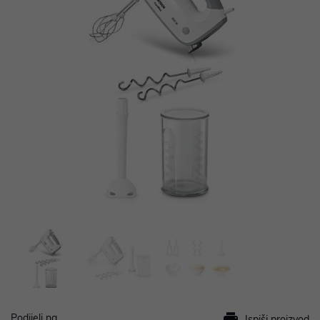
Podijeli na
Ispiši proizvod