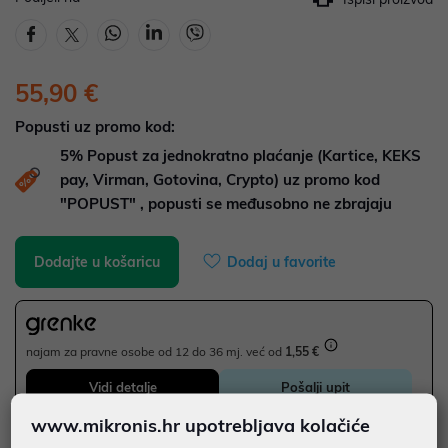
55,90 €
Popusti uz promo kod:
5%
Popust za jednokratno plaćanje (Kartice, KEKS
pay, Virman, Gotovina, Crypto) uz promo kod
"POPUST" , popusti se međusobno ne zbrajaju
Dodajte u košaricu
Dodaj u favorite
najam za pravne osobe od 12 do 36 mj. već od
1,55 €
Vidi detalje
Pošalji upit
www.mikronis.hr upotrebljava kolačiće