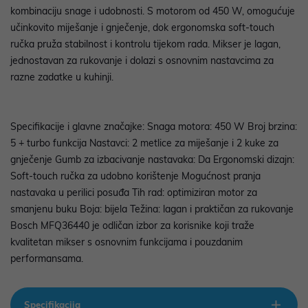
kombinaciju snage i udobnosti. S motorom od 450 W, omogućuje
učinkovito miješanje i gnječenje, dok ergonomska soft-touch
ručka pruža stabilnost i kontrolu tijekom rada. Mikser je lagan,
jednostavan za rukovanje i dolazi s osnovnim nastavcima za
razne zadatke u kuhinji.
Specifikacije i glavne značajke: Snaga motora: 450 W Broj brzina:
5 + turbo funkcija Nastavci: 2 metlice za miješanje i 2 kuke za
gnječenje Gumb za izbacivanje nastavaka: Da Ergonomski dizajn:
Soft-touch ručka za udobno korištenje Mogućnost pranja
nastavaka u perilici posuđa Tih rad: optimiziran motor za
smanjenu buku Boja: bijela Težina: lagan i praktičan za rukovanje
Bosch MFQ36440 je odličan izbor za korisnike koji traže
kvalitetan mikser s osnovnim funkcijama i pouzdanim
performansama.
Specifikacija