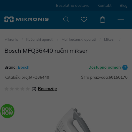
Besplatna dostava
Kontakt
Blog
Mikronis
Kućanski aparati
Mali kućanski aparati
Mikseri
Bosch MFQ36440 ručni mikser
Brand:
Bosch
Dostupno odmah
Kataloški broj:
MFQ36440
Šifra proizvoda:
60150170
(0)
Recenzije