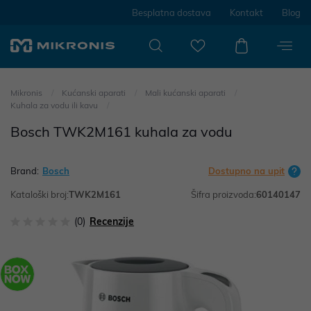
Besplatna dostava
Kontakt
Blog
Mikronis
Kućanski aparati
Mali kućanski aparati
Kuhala za vodu ili kavu
Bosch TWK2M161 kuhala za vodu
Brand:
Bosch
Dostupno na upit
Kataloški broj:
TWK2M161
Šifra proizvoda:
60140147
(0)
Recenzije