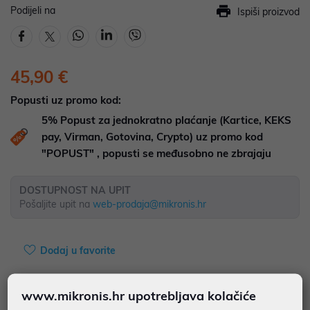
Podijeli na
Ispiši proizvod
45,90 €
Popusti uz promo kod:
5%
Popust za jednokratno plaćanje (Kartice, KEKS
pay, Virman, Gotovina, Crypto) uz promo kod
"POPUST" , popusti se međusobno ne zbrajaju
DOSTUPNOST NA UPIT
Pošaljite upit na
web-prodaja@mikronis.hr
Dodaj u favorite
www.mikronis.hr upotrebljava kolačiće