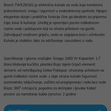
Bosch TWK2M161 je električno kuhalo za vodu koje kombinira
jednostavnost, snagu i sigurnost u svakodnevnoj upotrebi. Njegov
elegantan dizajn i praktične funkcije čine ga idealnim za pripremu
čaja, kave ili kuhanje. Uređaj je opremljen jasnim indikatorom
razine vode i poklopcem koji se otvara pritiskom na gumb.
Zahvaljujući snažnom grijaču, voda se zagrijava brzo i učinkovito.
Kuhalo je stabilno, lako za održavanje i pouzdano u radu.
Specifikacije i glavne značajke: Snaga: 2400 W Kapacitet: 1.7
litara Materijal kućišta: plastika Boja: bijela Grijaći element:
skriveni, od nehrđajućeg čelika Poklopac: otvaranje pritiskom na
gumb Indikator razine vode: s obje strane kuhala Sigurnost:
automatsko isključivanje, zaštita od pregrijavanja i rada bez vode
Baza: 360° rotirajuća, pogodna za dešnjake i ljevake Kabel:
prostor za namatanje kabla Jamstvo: 2 godine
Specifikacija