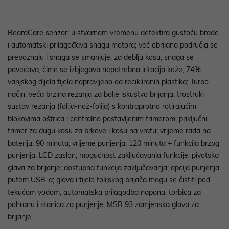
BeardCare senzor: u stvarnom vremenu detektira gustoću brade
i automatski prilagođava snagu motora; već obrijana područja se
prepoznaju i snaga se smanjuje; za deblju kosu, snaga se
povećava, čime se izbjegava nepotrebna iritacija kože; 74%
vanjskog dijela tijela napravljeno od recikliranih plastika; Turbo
način: veća brzina rezanja za bolje iskustvo brijanja; trostruki
sustav rezanja (folija-nož-folija) s kontraprotno rotirajućim
blokovima oštrica i centralno postavljenim trimerom; priključni
trimer za dugu kosu za brkove i kosu na vratu; vrijeme rada na
bateriju: 90 minuta; vrijeme punjenja: 120 minuta + funkcija brzog
punjenja; LCD zaslon; mogućnost zaključavanja funkcije; pivotska
glava za brijanje; dostupna funkcija zaključavanja; opcija punjenja
putem USB-a; glava i tijelo folijskog brijača mogu se čistiti pod
tekućom vodom; automatska prilagodba napona; torbica za
pohranu i stanica za punjenje; MSR 93 zamjenska glava za
brijanje.