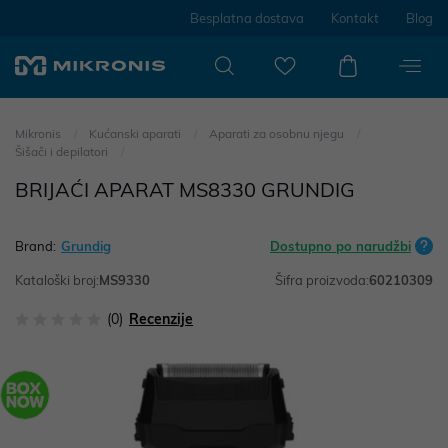
Besplatna dostava
Kontakt
Blog
Mikronis
Kućanski aparati
Aparati za osobnu njegu
Šišači i depilatori
BRIJAĆI APARAT MS8330 GRUNDIG
Brand:
Grundig
Dostupno po narudžbi
Kataloški broj:
MS9330
Šifra proizvoda:
60210309
(0)
Recenzije