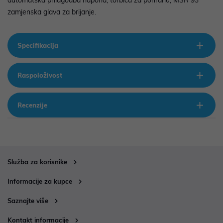
automatska prilagodba napona; torbica za pohranu; MSR 93
zamjenska glava za brijanje.
Specifikacija
Raspoloživost
Recenzije
Služba za korisnike
Informacije za kupce
Saznajte više
Kontakt informacije