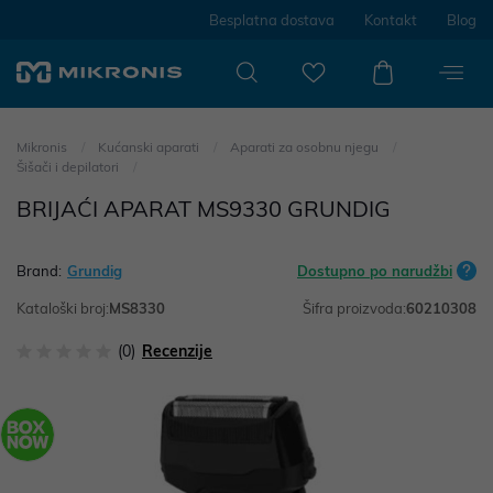
Besplatna dostava
Kontakt
Blog
Mikronis
Kućanski aparati
Aparati za osobnu njegu
Šišači i depilatori
BRIJAĆI APARAT MS9330 GRUNDIG
Brand:
Grundig
Dostupno po narudžbi
Kataloški broj:
MS8330
Šifra proizvoda:
60210308
(0)
Recenzije