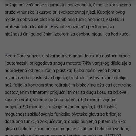
pažnja posvećena je sigurnosti i pouzdanosti, čime se korisnicima
pruža vrhunsko iskustvo pri svakodnevnoj njezi. Kupnjom ovog
modela dobiva se alat koji kombinira funkcionalnost, estetiku i
profesionalnu kvalitetu. Ravnoteža između performansi i
nježnosti čini ga odličnim izborom za osobnu njegu lica kod kuće.
BeardCare senzor: u stvarnom vremenu detektira gustoću brade
i automatski prilagođava snagu motora; 74% vanjskog dijela tijela
napravljeno od recikliranih plastika; Turbo način: veća brzina
rezanja za bolje iskustvo brijanja; trostruki sustav rezanja (folija-
nož-folija) s kontraprotno rotirajućim blokovima oštrica i centralno
postavljenim trimerom; priključni trimer za dugu kosu za brkove i
kosu na vratu; vrijeme rada na bateriju: 60 minuta; vrijeme
punjenja: 90 minuta + funkcija brzog punjenja; LED zaslon;
mogućnost zaključavanja funkcije; pivotska glava za brijanje;
dostupna funkcija zaključavanja; opcija punjenja putem USB-a;
glava i tijelo folijskog brijača mogu se čistiti pod tekućom vodom;