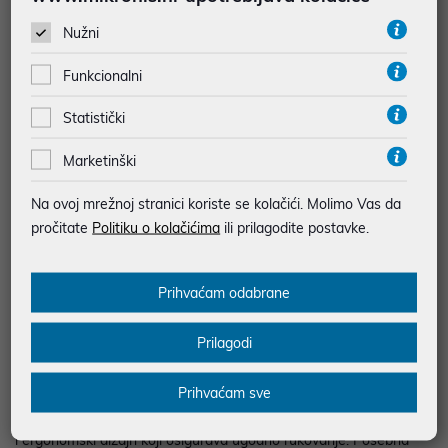
MOGUĆNOST PLAĆANJA NA RATE
Nužni
Funkcionalni
Podaci uz artikle su prezentirani u dobroj namjeri. Mikronis d.o.o. ne
odgovara za eventualne pogreške nastale u opisu proizvoda, greške
prilikom štampanja te promjene u dostupnosti i cijene. Slike artikala su
Statistički
ilustrativne prirode te ne moraju u potpunosti odgovarati artiklima. Za sve
eventualne nejasnoće možete nas kontaktirati na
Marketinški
web-prodaja@mikronis.hr
Na ovoj mrežnoj stranici koriste se kolačići. Molimo Vas da
pročitate
Politiku o kolačićima
ili prilagodite postavke.
Opis
Prihvaćam odabrane
Brijaći aparat GRUNDIG MS 9330 osmišljen je za precizno,
temeljito i udobno brijanje uz maksimalnu njegu kože i vrhunsku
Prilagodi
izvedbu. Zahvaljujući naprednoj tehnologiji, omogućeno je glatko
uklanjanje dlačica bez iritacije, čak i na osjetljivim područjima.
Brijanje se obavlja brzo i ravnomjerno, a rezultat se zadržava
Prihvaćam sve
kroz dulje razdoblje. Uređaj se koristi intuitivno, uz tiho djelovanje
i ergonomski dizajn koji osigurava ugodno rukovanje. Posebna