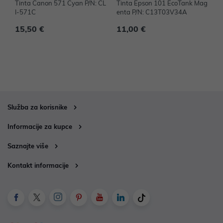
Tinta Canon 571 Cyan P/N: CL
Tinta Epson 101 EcoTank Mag
T
I-571C
enta P/N: C13T03V34A
N
15,50 €
11,00 €
1
Služba za korisnike
Informacije za kupce
Saznajte više
Kontakt informacije