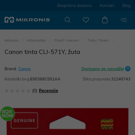
Besplatna dostava
Kontakt
Blog
Mikronis
Informatika
Pisači i skeneri
Tinte i Toneri
Canon tinta CLI-571Y, žuta
Brand:
Canon
Dostupno po narudžbi
Kataloški broj:
BS0388C001AA
Šifra proizvoda:
31240743
(0)
Recenzije