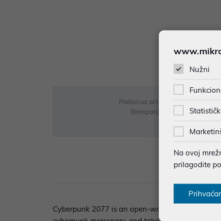
www.mikron
Nužni
Funkcion
Podaci uz artikle su prezentirani 
Statističk
štampanja te promjene u dostupn
Marketin
Na ovoj mrežno
prilagodite p
Opi
Prihvaća
Cyberpunk 2077 is an open-world, action-adventu
cyberpunk mercenary, and take on the most powerfu