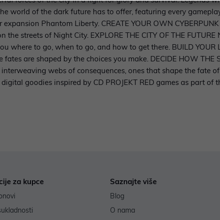
the world of the dark future has to offer, featuring every gamepla
riller expansion Phantom Liberty. CREATE YOUR OWN CYBERPUNK
n the streets of Night City. EXPLORE THE CITY OF THE FUTURE Nig
to you where to go, when to go, and how to get there. BUILD YOU
ose fates are shaped by the choices you make. DECIDE HOW THE
e interweaving webs of consequences, ones that shape the fate o
igital goodies inspired by CD PROJEKT RED games as part of 
cije za kupce
Saznajte više
onovi
Blog
sukladnosti
O nama