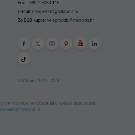
Fax: +385 1 3033 115
E-mail:
nova-cesta@mikronis.hr
Za B2B kupce:
veleprodaja@mikronis.hr
© Mikronis 2012-2026
antirati potpunu točnost slika, opisa ili dostupnosti
ova-cesta@mikronis.hr
.