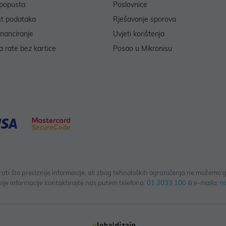
popusta
Poslovnice
st podataka
Rješavanje sporova
inanciranje
Uvjeti korištenja
 rate bez kartice
Posao u Mikronisu
 što preciznije informacije, ali zbog tehnoloških ograničenja ne možemo gar
ije informacije kontaktirajte nas putem telefona:
01 3033 100
ili e-maila:
n