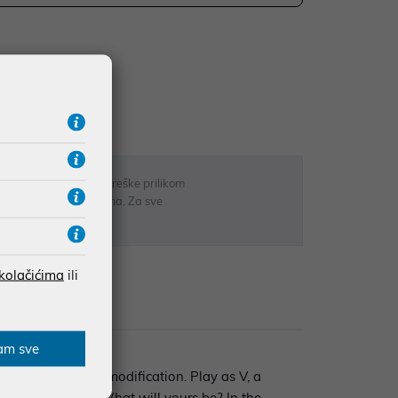
UDŽBE IZNAD 66,36€
RATE
 u opisu proizvoda, greške prilikom
sti odgovarati artiklima. Za sve
r
 kolačićima
ili
zije
am sve
amour, and body modification. Play as V, a
ll be made here. What will yours be? In the