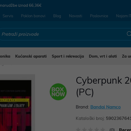
 narudžbe iznad
66,36€
Servis
Poklon bonovi
Blog
Novosti
Poslovnice
Najam I
ronika
Kućanski aparati
Sport i rekreacija
Dom, vrt i alati
Za u
Igre
Cyberpunk 20
(PC)
Brand:
Bandai Namco
Kataloški broj:
590236764
(0)
Recen