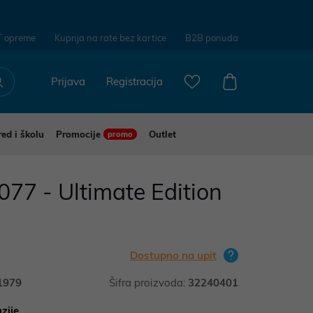
T opreme
Kupnja na rate bez kartice
B2B ponuda
Prijava
Registracija
red i školu
Promocije
Outlet
promo
77 - Ultimate Edition
Dostupno na upit
1979
Šifra proizvoda:
32240401
zije