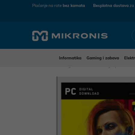
Plaćanje na rate
bez kamata
Besplatna dostava
za
Informatika
Gaming i zabava
Elekt
Mikronis
Gaming i zabava
Gaming i oprema