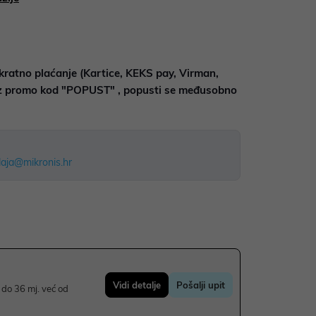
kratno plaćanje (Kartice, KEKS pay, Virman,
uz promo kod "POPUST" , popusti se međusobno
aja@mikronis.hr
Vidi detalje
Pošalji upit
do 36 mj. već od