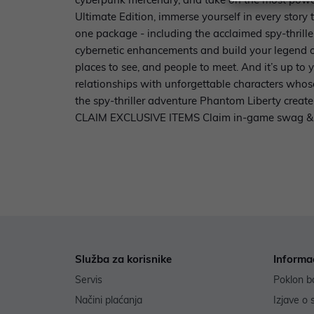
Ultimate Edition, immerse yourself in every story 
one package - including the acclaimed spy-th
cybernetic enhancements and build your legend o
places to see, and people to meet. And it’s up 
relationships with unforgettable characters wh
the spy-thriller adventure Phantom Liberty creat
CLAIM EXCLUSIVE ITEMS Claim in-game swag & d
Služba za korisnike
Informa
Servis
Poklon b
Načini plaćanja
Izjave o 