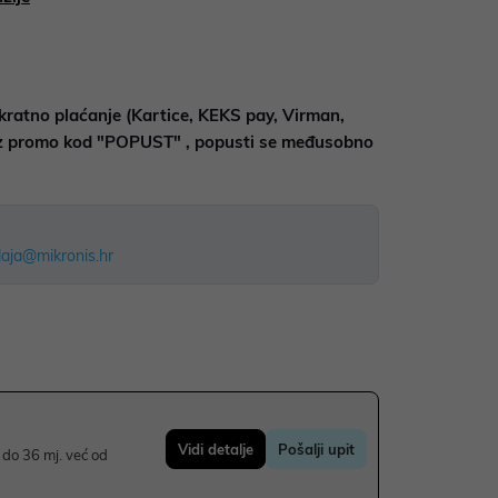
kratno plaćanje (Kartice, KEKS pay, Virman,
uz promo kod "POPUST" , popusti se međusobno
aja@mikronis.hr
Vidi detalje
Pošalji upit
do 36 mj. već od