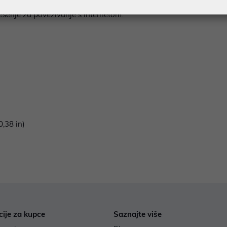
povezivost brzinama do 300 Mbps, osiguravajući pouzdano pregle
ješenje za povezivanje s internetom.
0,38 in)
cije za kupce
Saznajte više