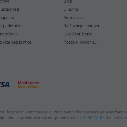
onovi
Blog
sukladnosti
O nama
popusta
Poslovnice
st podataka
Rješavanje sporova
inanciranje
Uvjeti korištenja
 rate bez kartice
Posao u Mikronisu
 što preciznije informacije, ali zbog tehnoloških ograničenja ne možemo gar
ije informacije kontaktirajte nas putem telefona:
01 3033 100
ili e-maila:
n