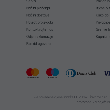
Servis
Poklon b
Načini plaćanja
Izjave o 
Načini dostave
Kako do 
Povrat proizvoda
Privatno
Kontaktirajte nas
Grenke f
Odjel reklamacije
Kupnja na
Raskid ugovora
Sve navedene cijene sadrže PDV. Pokušavamo osigurati
proizvoda. Za najažurn