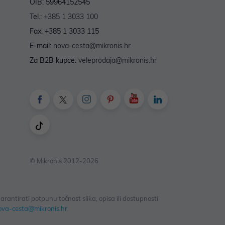
OIB: 59964152545
Tel.:
+385 1 3033 100
Fax: +385 1 3033 115
E-mail:
nova-cesta@mikronis.hr
Za B2B kupce:
veleprodaja@mikronis.hr
© Mikronis 2012-2026
antirati potpunu točnost slika, opisa ili dostupnosti
ova-cesta@mikronis.hr
.