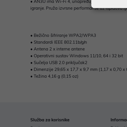
• AN3U ima Wi-Fi 4, unapređujući vašu bežičnu 
igranje. Pruža izvrsne performanse uz isplativo r
• Bežično šifriranje WPA2/WPA3
• Standardi IEEE 802.11b/g/n
• Antena 2 x interne antene
• Operativni sustav Windows 11/10, 64 i 32 bit
• Sučelja USB 2.0 priključak2
• Dimenzije 29,65 x 17,7 x 9,7 mm (1,17 x 0,70 x 
• Težina 4,16 g (0,15 oz)
Služba za korisnike
Informa