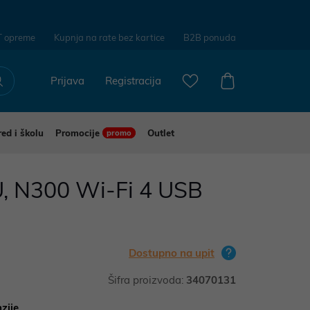
T opreme
Kupnja na rate bez kartice
B2B ponuda
Prijava
Registracija
red i školu
Promocije
Outlet
promo
, N300 Wi-Fi 4 USB
Dostupno na upit
Šifra proizvoda:
34070131
zije