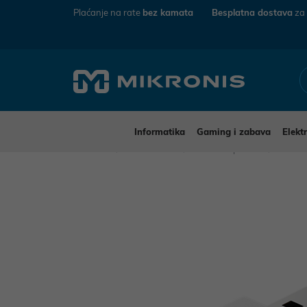
Plaćanje na rate
bez kamata
Besplatna dostava
za
Informatika
Gaming i zabava
Elekt
Mikronis
Informatika
Mrežna oprema
USB W