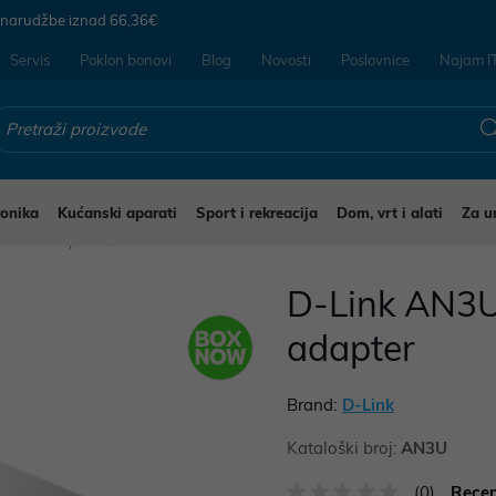
 narudžbe iznad
66,36€
Servis
Poklon bonovi
Blog
Novosti
Poslovnice
Najam I
ronika
Kućanski aparati
Sport i rekreacija
Dom, vrt i alati
Za u
ireles adapter
D-Link AN3U
adapter
Brand:
D-Link
Kataloški broj:
AN3U
(0)
Recen