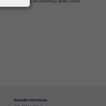
davanje interneta, HD streaming i glatko online
Kontakt informacije