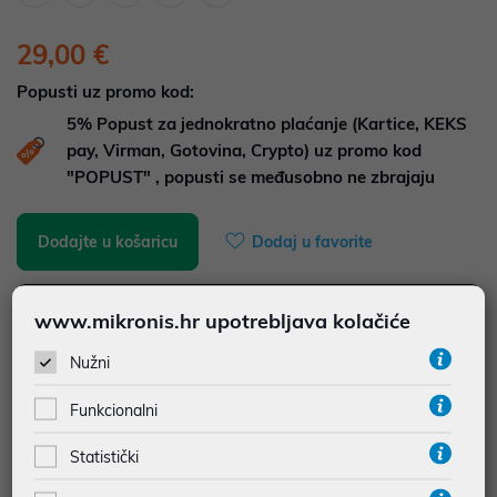
29,00 €
Popusti uz promo kod:
5%
Popust za jednokratno plaćanje (Kartice, KEKS
pay, Virman, Gotovina, Crypto) uz promo kod
"POPUST" , popusti se međusobno ne zbrajaju
Dodajte u košaricu
Dodaj u favorite
www.mikronis.hr upotrebljava kolačiće
najam za pravne osobe od 12 do 36 mj. već od
0,81 €
Nužni
Vidi detalje
Pošalji upit
Funkcionalni
JAMSTVO 24 MJ.
Statistički
SIGURNA KUPOVINA