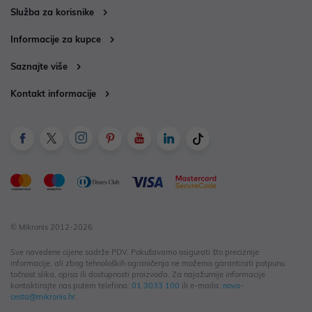
Služba za korisnike
Informacije za kupce
Saznajte više
Kontakt informacije
© Mikronis 2012-2026
Sve navedene cijene sadrže PDV. Pokušavamo osigurati što preciznije
informacije, ali zbog tehnoloških ograničenja ne možemo garantirati potpunu
točnost slika, opisa ili dostupnosti proizvoda. Za najažurnije informacije
kontaktirajte nas putem telefona:
01 3033 100
ili e-maila:
nova-
cesta@mikronis.hr
.