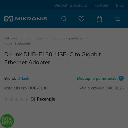
Besplatna dostava
Kontakt
Blog
Mikronis
Informatika
Računalna periferija
Kabeli i adapteri
D-Link DUB-E130, USB-C to Gigabit
Ethernet Adapter
Brand:
D-Link
Dostupno po narudžbi
Kataloški broj:
DUB-E130
Šifra proizvoda:
34030126
(0)
Recenzije