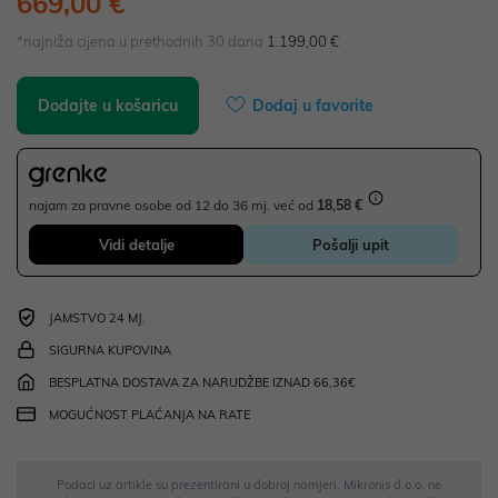
669,00 €
*najniža cijena u prethodnih 30 dana
1.199,00 €
Dodajte u košaricu
Dodaj u favorite
najam za pravne osobe od 12 do 36 mj. već od
18,58 €
Vidi detalje
Pošalji upit
JAMSTVO 24 MJ.
SIGURNA KUPOVINA
BESPLATNA DOSTAVA ZA NARUDŽBE IZNAD 66,36€
MOGUĆNOST PLAĆANJA NA RATE
Podaci uz artikle su prezentirani u dobroj namjeri. Mikronis d.o.o. ne