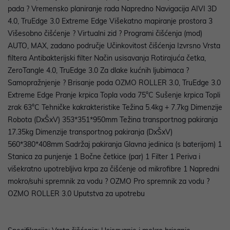
pada ? Vremensko planiranje rada Napredno Navigacija AIVI 3D
4.0, TruEdge 3.0 Extreme Edge Višekatno mapiranje prostora 3
Višesobno čišćenje ? Virtualni zid ? Programi čišćenja (mod)
AUTO, MAX, zadano područje Učinkovitost čišćenja Izvrsno Vrsta
filtera Antibakterijski filter Način usisavanja Rotirajuća četka,
ZeroTangle 4.0, TruEdge 3.0 Za dlake kućnih ljubimaca ?
Samopražnjenje ? Brisanje poda OZMO ROLLER 3.0, TruEdge 3.0
Extreme Edge Pranje krpica Topla voda 75°C Sušenje krpica Topli
zrak 63°C Tehničke kakrakteristike Težina 5.4kg + 7.7kg Dimenzije
Robota (DxŠxV) 353*351*950mm Težina transportnog pakiranja
17.35kg Dimenzije transportnog pakiranja (DxŠxV)
560*380*408mm Sadržaj pakiranja Glavna jedinica (s baterijom) 1
Stanica za punjenje 1 Bočne četkice (par) 1 Filter 1 Periva i
višekratno upotrebljiva krpa za čišćenje od mikrofibre 1 Napredni
mokro/suhi spremnik za vodu ? OZMO Pro spremnik za vodu ?
OZMO ROLLER 3.0 Uputstva za upotrebu