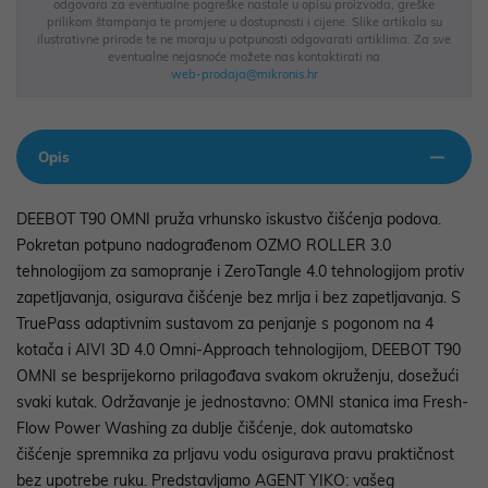
odgovara za eventualne pogreške nastale u opisu proizvoda, greške
prilikom štampanja te promjene u dostupnosti i cijene. Slike artikala su
ilustrativne prirode te ne moraju u potpunosti odgovarati artiklima. Za sve
eventualne nejasnoće možete nas kontaktirati na
web-prodaja@mikronis.hr
Opis
DEEBOT T90 OMNI pruža vrhunsko iskustvo čišćenja podova.
Pokretan potpuno nadograđenom OZMO ROLLER 3.0
tehnologijom za samopranje i ZeroTangle 4.0 tehnologijom protiv
zapetljavanja, osigurava čišćenje bez mrlja i bez zapetljavanja. S
TruePass adaptivnim sustavom za penjanje s pogonom na 4
kotača i AIVI 3D 4.0 Omni-Approach tehnologijom, DEEBOT T90
OMNI se besprijekorno prilagođava svakom okruženju, dosežući
svaki kutak. Održavanje je jednostavno: OMNI stanica ima Fresh-
Flow Power Washing za dublje čišćenje, dok automatsko
čišćenje spremnika za prljavu vodu osigurava pravu praktičnost
bez upotrebe ruku. Predstavljamo AGENT YIKO: vašeg