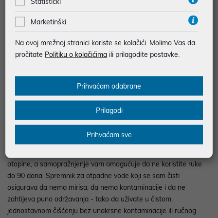
čišćenje uz rubove, namještaja i predmeta. Sustav trostrukog
Statistički
podizanja omogućuje precizno odvajanje suhog i mokrog čišćenja,
Marketinški
automatski se prilagođavajući tepisima, prolivenoj tekućini i
nečistoćama. S AI detekcijom mrlja 2.0, inteligentno identificira i
Na ovoj mrežnoj stranici koriste se kolačići. Molimo Vas da
rješava tvrdokorne mrlje za pametnije čišćenje. S visinom od
pročitate
Politiku o kolačićima
ili prilagodite postavke.
samo 95 mm, bez napora klizi ispod namještaja, pružajući
potpunu pokrivenost u bilo kojem okruženju - zaista snažan,
zaista pronicljiv i savršeno usklađen s vašim domom. Elegantni
Prihvaćam odabrane
dizajn susreće jednostavno održavanje DEEBOT T90 OMNI
redefinira čišćenje doma elegantnim dizajnom i potpunom
Prilagodi
autonomijom. Njegova bezvremenska estetika bez napora uklapa
se u vaš život, dok napredni sustavi rješavaju svaki zadatak:
Prihvaćam sve
Fresh-flow pranje uklanja ponovnu upotrebu prljave vode,
automatsko doziranje deterdženta dodaje savršenu količinu
otopine, a samopražnjenje vam omogućuje da ne koristite ruke
do 90 dana. Spremnik za otpadne vode koji se sam čisti
osigurava da nema mirisa, da nema kontaminacije i da ne
zahtijeva puno održavanja - tako da uživate u čistom,
jednostavnom čišćenju bez unakrsne kontaminacije ili ručnog