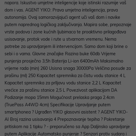
napora. Iskustvo umjetne inteligencije koje istinski razumije vaš
dom i vas. AGENT YIKO: Prava umjetna inteligencija, prava
autonomija. Ovaj samorazvijajući agent uči vaš dom i navike
putem naprednog logičkog zaključivanja. Mapira sobe, prepoznaje
vrste podova i zone kućnih ljubimaca te proaktivno prilagođava
usisavanje, protok vode i rute u stvarnom vremenu. Nema
potrebe za upravljanjem ili intervencijom. Samo dom koji brine o
sebi i o vama. Glavne značajke Razina buke 60db Vrijeme
punjenja prosječno 3,5h Baterija Li-ion 6400mAh Maksimalno
vrijeme rada (min) 260 Usisna snaga 30000Pa Veličina posude za
prašinu (ml) 250 Kapacitet spremnika za čistu vodu stanice 4 L
Kapacitet spremnika za prlljavu vodu stanice 2,2 L Kapacitet
vrećice za prašinu stanice 2,5 L Povezivost aplikacijom DA
Podizanje mopa 15mm Mogućnost prelaska praga 2.4cm
(TruePass A4WD 4cm) Specifikacije Upravljanje putem
smartphonea ? Ugrađen YIKO glasovni asistent ? AGENT YIKO-
AI Broj razina usisavanja 4 Prepoznavanje tepiha ? Pokretanje
pritiskom na 1 tipku ? - preporučeno sa App Daljinsko upravljanje
putem Aplikacije Automatsko punjenje ? Senzori protiv sudara i