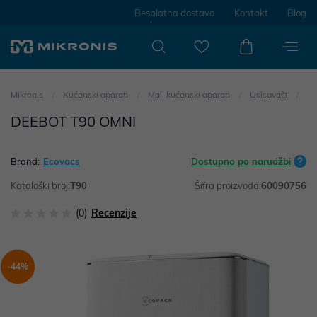
Besplatna dostava
Kontakt
Blog
Mikronis
Kućanski aparati
Mali kućanski aparati
Usisavači
DEEBOT T90 OMNI
Brand:
Ecovacs
Dostupno po narudžbi
Kataloški broj:
T90
Šifra proizvoda:
60090756
(0)
Recenzije
-44%