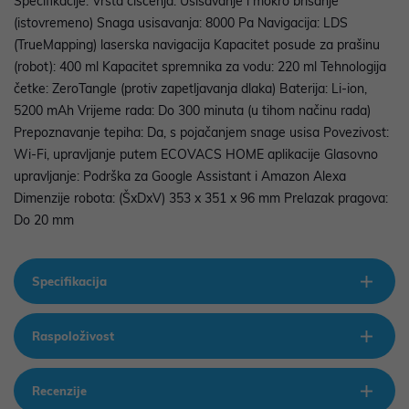
Specifikacije: Vrsta čišćenja: Usisavanje i mokro brisanje
(istovremeno) Snaga usisavanja: 8000 Pa Navigacija: LDS
(TrueMapping) laserska navigacija Kapacitet posude za prašinu
(robot): 400 ml Kapacitet spremnika za vodu: 220 ml Tehnologija
četke: ZeroTangle (protiv zapetljavanja dlaka) Baterija: Li-ion,
5200 mAh Vrijeme rada: Do 300 minuta (u tihom načinu rada)
Prepoznavanje tepiha: Da, s pojačanjem snage usisa Povezivost:
Wi-Fi, upravljanje putem ECOVACS HOME aplikacije Glasovno
upravljanje: Podrška za Google Assistant i Amazon Alexa
Dimenzije robota: (ŠxDxV) 353 x 351 x 96 mm Prelazak pragova:
Do 20 mm
Specifikacija
Raspoloživost
Recenzije