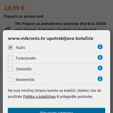
24,99 €
Popusti uz promo kod:
5%
Popust za jednokratno plaćanje (Kartice, KEKS
pay, Virman, Gotovina, Crypto) uz promo kod
"POPUST" , popusti se međusobno ne zbrajaju
www.mikronis.hr upotrebljava kolačiće
Nužni
DOSTUPNOST NA UPIT
Pošaljite upit na
web-prodaja@mikronis.hr
Funkcionalni
Statistički
Dodaj u favorite
Marketinški
Na ovoj mrežnoj stranici koriste se kolačići. Molimo Vas da
najam za pravne osobe od 12 do 36 mj. već od
0,69 €
pročitate
Politiku o kolačićima
ili prilagodite postavke.
Vidi detalje
Pošalji upit
Prihvaćam odabrane