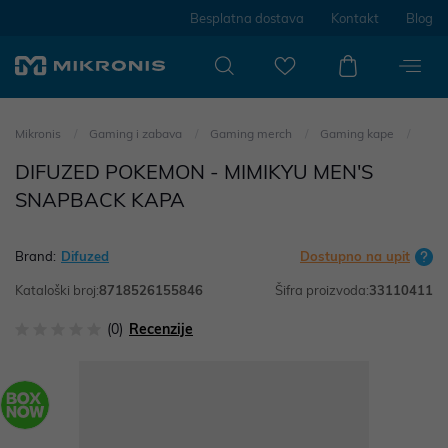
Besplatna dostava
Kontakt
Blog
Mikronis
Gaming i zabava
Gaming merch
Gaming kape
DIFUZED POKEMON - MIMIKYU MEN'S
SNAPBACK KAPA
Brand:
Difuzed
Dostupno na upit
Kataloški broj:
8718526155846
Šifra proizvoda:
33110411
(0)
Recenzije