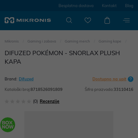
Besplatna dostava
Kontakt
Blog
Mikronis
Gaming i zabava
Gaming merch
Gaming kape
DIFUZED POKÉMON - SNORLAX PLUSH
KAPA
Brand:
Difuzed
Dostupno na upit
Kataloški broj:
8718526091809
Šifra proizvoda:
33110416
(0)
Recenzije