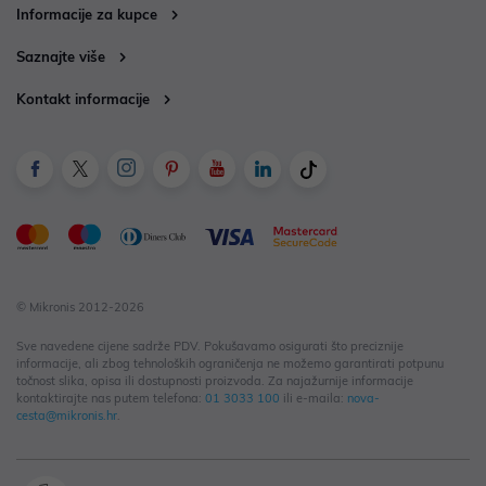
Informacije za kupce
Saznajte više
Kontakt informacije
© Mikronis 2012-2026
Sve navedene cijene sadrže PDV. Pokušavamo osigurati što preciznije
informacije, ali zbog tehnoloških ograničenja ne možemo garantirati potpunu
točnost slika, opisa ili dostupnosti proizvoda. Za najažurnije informacije
kontaktirajte nas putem telefona:
01 3033 100
ili e-maila:
nova-
cesta@mikronis.hr
.