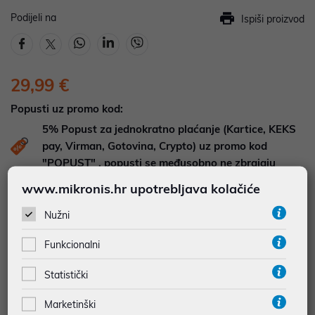
Podijeli na
Ispiši proizvod
29,99 €
Popusti uz promo kod:
5%
Popust za jednokratno plaćanje (Kartice, KEKS
pay, Virman, Gotovina, Crypto) uz promo kod
"POPUST" , popusti se međusobno ne zbrajaju
www.mikronis.hr upotrebljava kolačiće
DOSTUPNOST NA UPIT
Pošaljite upit na
web-prodaja@mikronis.hr
Nužni
Funkcionalni
Dodaj u favorite
Statistički
Marketinški