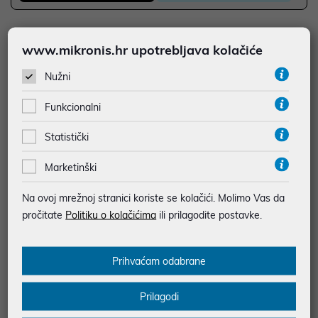
JAMSTVO 12 MJ.
www.mikronis.hr upotrebljava kolačiće
SIGURNA KUPOVINA
Nužni
BESPLATNA DOSTAVA ZA NARUDŽBE IZNAD 66,36€
MOGUĆNOST PLAĆANJA NA RATE
Funkcionalni
Statistički
Podaci uz artikle su prezentirani u dobroj namjeri. Mikronis d.o.o. ne
odgovara za eventualne pogreške nastale u opisu proizvoda, greške
prilikom štampanja te promjene u dostupnosti i cijene. Slike artikala su
Marketinški
ilustrativne prirode te ne moraju u potpunosti odgovarati artiklima. Za sve
eventualne nejasnoće možete nas kontaktirati na
Na ovoj mrežnoj stranici koriste se kolačići. Molimo Vas da
web-prodaja@mikronis.hr
pročitate
Politiku o kolačićima
ili prilagodite postavke.
Opis
Prihvaćam odabrane
90% PCC material 1 * HDMI 2.1 (4K @ 60hz) 1 * TF card reader
Prilagodi
65W GaN module integrated 1 * USB-A (4.5W, 10gbs) 1 * USB-