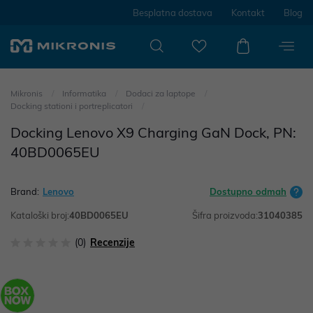
Besplatna dostava
Kontakt
Blog
Mikronis
Informatika
Dodaci za laptope
Docking stationi i portreplicatori
Docking Lenovo X9 Charging GaN Dock, PN:
40BD0065EU
Brand:
Lenovo
Dostupno odmah
Kataloški broj:
40BD0065EU
Šifra proizvoda:
31040385
(0)
Recenzije