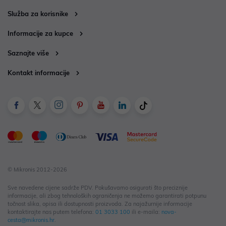
Služba za korisnike
Informacije za kupce
Saznajte više
Kontakt informacije
© Mikronis 2012-2026
Sve navedene cijene sadrže PDV. Pokušavamo osigurati što preciznije
informacije, ali zbog tehnoloških ograničenja ne možemo garantirati potpunu
točnost slika, opisa ili dostupnosti proizvoda. Za najažurnije informacije
kontaktirajte nas putem telefona:
01 3033 100
ili e-maila:
nova-
cesta@mikronis.hr
.