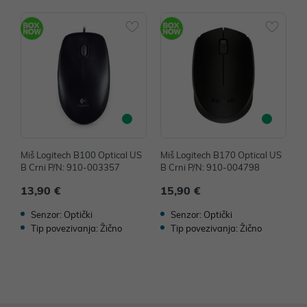
Miš Logitech B100 Optical US
Miš Logitech B170 Optical US
M
B Crni P/N: 910-003357
B Crni P/N: 910-004798
B
13,90 €
15,90 €
1
Senzor: Optički
Senzor: Optički
Tip povezivanja: Žično
Tip povezivanja: Žično