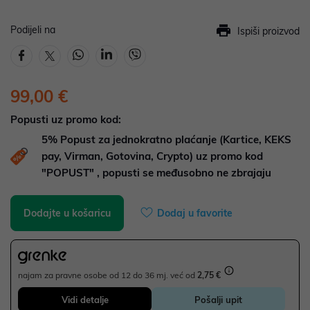
Podijeli na
Ispiši proizvod
99,00 €
Popusti uz promo kod:
5%
Popust za jednokratno plaćanje (Kartice, KEKS
pay, Virman, Gotovina, Crypto) uz promo kod
"POPUST" , popusti se međusobno ne zbrajaju
Dodajte u košaricu
Dodaj u favorite
najam za pravne osobe od 12 do 36 mj. već od
2,75 €
Vidi detalje
Pošalji upit