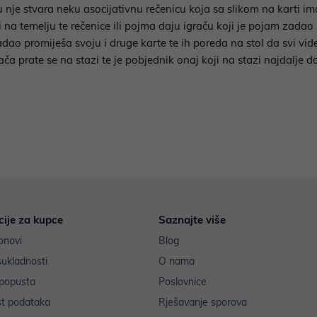
 nje stvara neku asocijativnu rečenicu koja sa slikom na karti im
i na temelju te rečenice ili pojma daju igraču koji je pojam zadao
adao promiješa svoju i druge karte te ih poreda na stol da svi vi
 prate se na stazi te je pobjednik onaj koji na stazi najdalje dos
cije za kupce
Saznajte više
onovi
Blog
sukladnosti
O nama
popusta
Poslovnice
st podataka
Rješavanje sporova