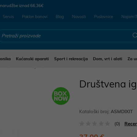
 narudžbe iznad
66,36€
Servis
Poklon bonovi
Blog
Novosti
Poslovnice
Najam I
ronika
Kućanski aparati
Sport i rekreacija
Dom, vrt i alati
Za u
čke
Društvene Igre
Društvena ig
Kataloški broj:
ASMDIXIT
(0)
Recen