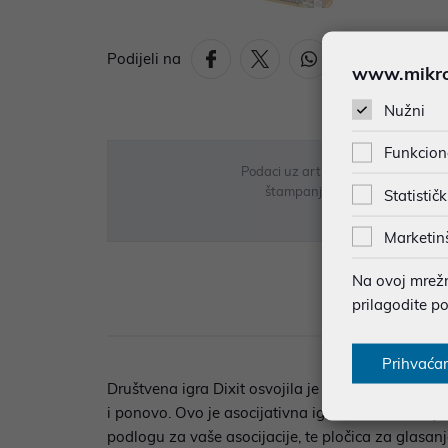
Podijeli na
www.mikron
Nužni
Funkcion
Podaci uz artikle su prezentirani 
štampanja te promjene u dostupn
Statističk
Marketin
Na ovoj mrežno
prilagodite p
Opi
Prihvaća
Društvena igra Dixit osvojila je nagradu Spiel de
i ponovo. Ovo je asocijativna igra s kartama koja ć
podlogu za vaše asocijacije, te pločica za glasanje 