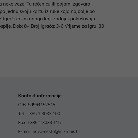
a neke veze. Tu rečenicu ili pojam izgovara i
 po jednu svoju kartu iz ruke koja najbolje po
de. Igrači (osim onoga koji zadaje) pokušavaju
pije. Dob: 8+ Broj igrača: 3-6 Vrijeme za igru: 30
Kontakt informacije
OIB: 59964152545
Tel.:
+385 1 3033 100
Fax: +385 1 3033 115
E-mail:
nova-cesta@mikronis.hr