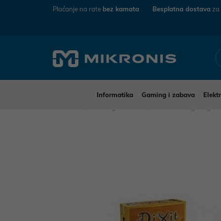
Plaćanje na rate
bez kamata
Besplatna dostava
za
Informatika
Gaming i zabava
Elekt
Mikronis
Gaming i zabava
Društvene igre i igra