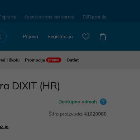
T opreme
Kupnja na rate bez kartice
B2B ponuda
Prijava
Registracija
red i školu
Promocije
Outlet
promo
ra DIXIT (HR)
Dostupno odmah
Šifra proizvoda:
41020080
zije