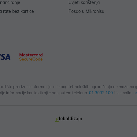
inanciranje
Uvjeti korištenja
 rate bez kartice
Posao u Mikronisu
 što preciznije informacije, ali zbog tehnoloških ograničenja ne možemo gar
ije informacije kontaktirajte nas putem telefona:
01 3033 100
ili e-maila:
n