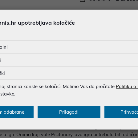
MOGUĆNOST PLAĆANJA NA 
Ispiši proizvod
is.hr upotrebljava kolačiće
alni
u dobroj namjeri. Mikronis d.o.o. ne odgovara za eventualne pogreške nastale
osti i cijene. Slike artikala su ilustrativne prirode te ne moraju u potpuno
i
eventualne nejasnoće možete nas kontaktirati na
web-prodaja@mikronis.h
ški
j stranici koriste se kolačići. Molimo Vas da pročitate
Politiku o
ostavke.
s
Specifikacija
Raspoloživost
Recen
m odabrane
Prilagodi
Prihvać
s Jahres za 2010. godinu. Inovativna, zabavna igra za veće društv
e vas prisiliti na malo mašte i kreativnosti. Igra se sastoji od 84 
u igri. Onima koji vole Picitonary, ova igra bi trebala biti odličan 