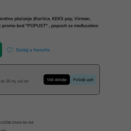
kratno plaćanje (Kartice, KEKS pay, Virman,
uz promo kod "POPUST" , popusti se međusobno
Dodaj u favorite
Vidi detalje
Pošalji upit
do 36 mj. već od
UDŽBE IZNAD 66,36€