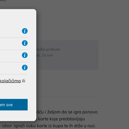
RATE
 u opisu proizvoda, greške prilikom
sti odgovarati artiklima. Za sve
r
 kolačićima
ili
zije
am sve
o plijeni originalnošću i željom da se igra ponovo
vrlo lijepo oslikane karte koje predstavljaju
izbor. Igrači vuku karte iz kupa te ih drže u ruci.