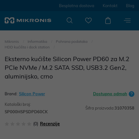
Besplatna dostava
Kontakt
Blog
Mikronis
Informatika
Pohrana podataka
HDD kućišta i dock station
Eksterno kućište Silicon Power PD60 za M.2
PCIe NVMe / M.2 SATA SSD, USB3.2 Gen2,
aluminijsko, crno
Brand:
Silicon Power
Dostupno odmah
Kataloški broj:
Šifra proizvoda:
31070358
SP000HSPSDPD60CK
(0)
Recenzije