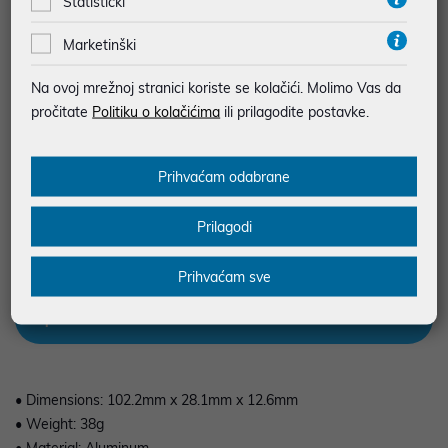
Statistički
JAMSTVO 24 MJ.
SIGURNA KUPOVINA
Marketinški
BESPLATNA DOSTAVA ZA NARUDŽBE IZNAD 66,36€
Na ovoj mrežnoj stranici koriste se kolačići. Molimo Vas da
MOGUĆNOST PLAĆANJA NA RATE
pročitate
Politiku o kolačićima
ili prilagodite postavke.
Podaci uz artikle su prezentirani u dobroj namjeri. Mikronis d.o.o. ne
Prihvaćam odabrane
odgovara za eventualne pogreške nastale u opisu proizvoda, greške
prilikom štampanja te promjene u dostupnosti i cijene. Slike artikala su
ilustrativne prirode te ne moraju u potpunosti odgovarati artiklima. Za sve
Prilagodi
eventualne nejasnoće možete nas kontaktirati na
web-prodaja@mikronis.hr
Prihvaćam sve
Opis
• Dimensions: 102.2mm x 28.1mm x 12.6mm
• Weight: 38g