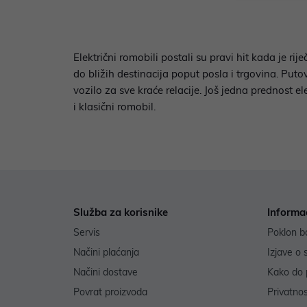
Električni romobili postali su pravi hit kada je r
do bližih destinacija poput posla i trgovina. P
vozilo za sve kraće relacije. Još jedna prednost e
i klasični romobil.
Služba za korisnike
Informa
Servis
Poklon b
Načini plaćanja
Izjave o 
Načini dostave
Kako do 
Povrat proizvoda
Privatno