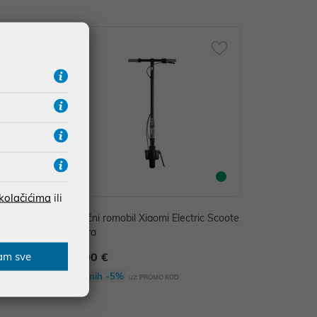
 kolačićima
ili
ic Scoote
Električni romobil Xiaomi Electric Scoote
r 4 Ultra
am sve
699,00 €
Dodatnih -5%
uz
PROMO KOD
0 €