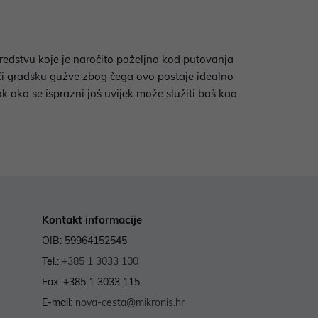
 sredstvu koje je naročito poželjno kod putovanja
eći gradsku gužve zbog čega ovo postaje idealno
ak ako se isprazni još uvijek može služiti baš kao
Kontakt informacije
OIB: 59964152545
Tel.:
+385 1 3033 100
Fax: +385 1 3033 115
E-mail:
nova-cesta@mikronis.hr