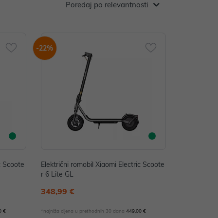
Poredaj po relevantnosti
-22%
ic Scoote
Električni romobil Xiaomi Electric Scoote
r 6 Lite GL
348,99 €
0 €
*najniža cijena u prethodnih 30 dana
449,00 €