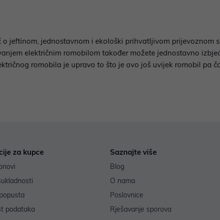
iječ o jeftinom, jednostavnom i ekološki prihvatljivom prijevoznom
utovanjem električnim romobilom također možete jednostavno izbj
lektričnog romobila je upravo to što je ovo još uvijek romobil pa č
cije za kupce
Saznajte više
onovi
Blog
sukladnosti
O nama
popusta
Poslovnice
st podataka
Rješavanje sporova