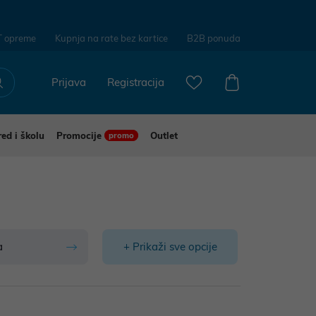
T opreme
Kupnja na rate bez kartice
B2B ponuda
Prijava
Registracija
red i školu
Promocije
Outlet
promo
a
+ Prikaži sve opcije