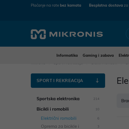
Plaćanje na rate
bez kamata
Besplatna dostava
za
Informatika
Gaming i zabava
Elekt
Mikronis
Sport i rekreacija
Bicikli i romobili
El
Ele
SPORT I REKREACIJA
Sportska elektronika
214
Bra
Bicikli i romobili
10
Električni romobili
6
Oprema za bicikle i
3