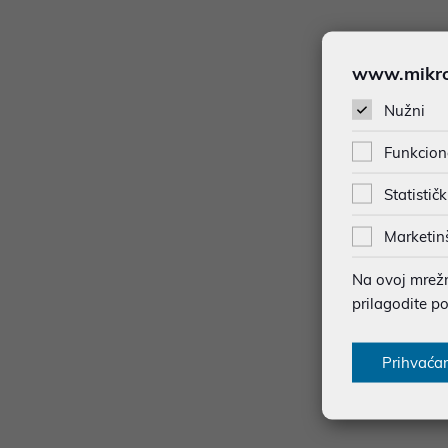
-15%
www.mikron
Nužni
Funkcion
Statističk
Marketin
Na ovoj mrežno
prilagodite p
Elektr
r 6 Pr
Prihvaća
594,
*najniža