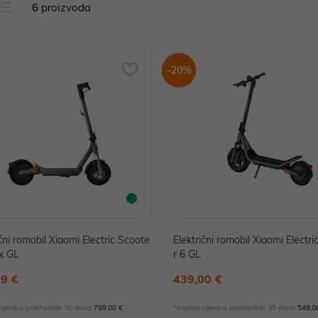
6
proizvoda
-20%
ični romobil Xiaomi Electric Scoote
Električni romobil Xiaomi Electr
x GL
r 6 GL
99 €
439,00 €
 cijena u prethodnih 30 dana
799,00 €
*najniža cijena u prethodnih 30 dana
549,0