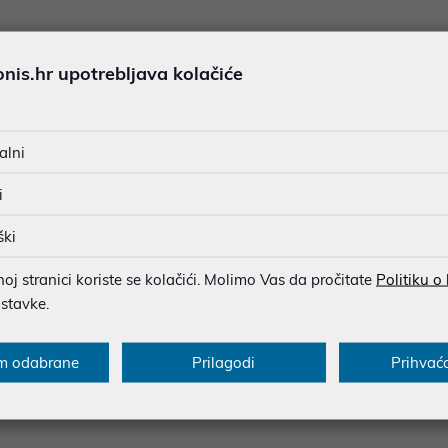
-23%
is.hr upotrebljava kolačiće
alni
i
ški
j stranici koriste se kolačići. Molimo Vas da pročitate
Politiku o
ostavke.
ični romobil Xiaomi Electric Scoote
Električni romobil Xiaomi Electr
o GL
r 6 Ultra GL
m odabrane
Prilagodi
Prihvać
00 €
768,99 €
 cijena u prethodnih 30 dana
699,00 €
*najniža cijena u prethodnih 30 dana
999,0