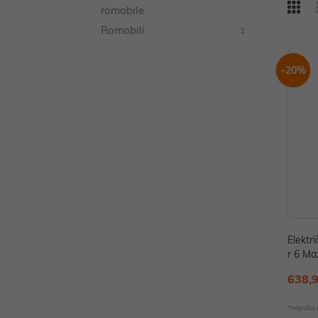
romobile
Romobili
1
-20%
Elektr
r 6 Ma
638,
*najniža