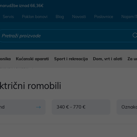
 narudžbe iznad
66,36€
Servis
Poklon bonovi
Blog
Novosti
Poslovnice
Najam I
ronika
Kućanski aparati
Sport i rekreacija
Dom, vrt i alati
Za u
ektrični romobili
ktrični romobili
nd
340 € - 770 €
Oznak