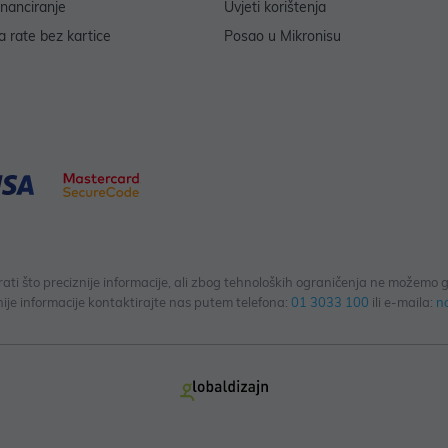
inanciranje
Uvjeti korištenja
 rate bez kartice
Posao u Mikronisu
 što preciznije informacije, ali zbog tehnoloških ograničenja ne možemo gar
ije informacije kontaktirajte nas putem telefona:
01 3033 100
ili e-maila:
n