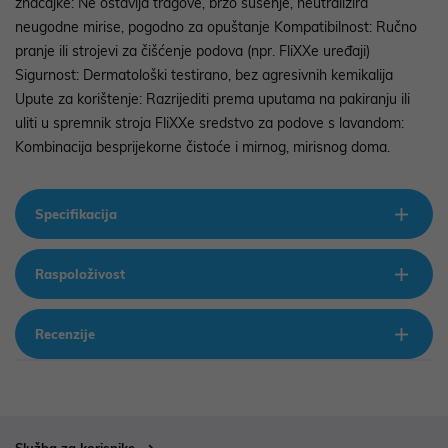
značajke: Ne ostavlja tragove, brzo sušenje, neutralizira
neugodne mirise, pogodno za opuštanje Kompatibilnost: Ručno
pranje ili strojevi za čišćenje podova (npr. FliXXe uređaji)
Sigurnost: Dermatološki testirano, bez agresivnih kemikalija
Upute za korištenje: Razrijediti prema uputama na pakiranju ili
uliti u spremnik stroja FliXXe sredstvo za podove s lavandom:
Kombinacija besprijekorne čistoće i mirnog, mirisnog doma.
Specifikacija
Raspoloživost
Recenzije