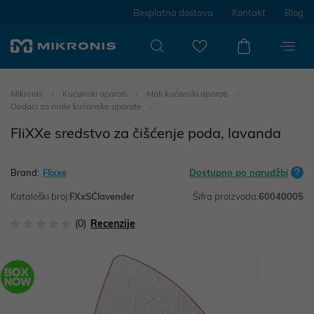
Besplatna dostava
Kontakt
Blog
Mikronis
Kućanski aparati
Mali kućanski aparati
Dodaci za male kućanske aparate
FliXXe sredstvo za čišćenje poda, lavanda
Brand:
Flixxe
Dostupno po narudžbi
Kataloški broj:
FXxSĆlavender
Šifra proizvoda:
60040005
(0)
Recenzije