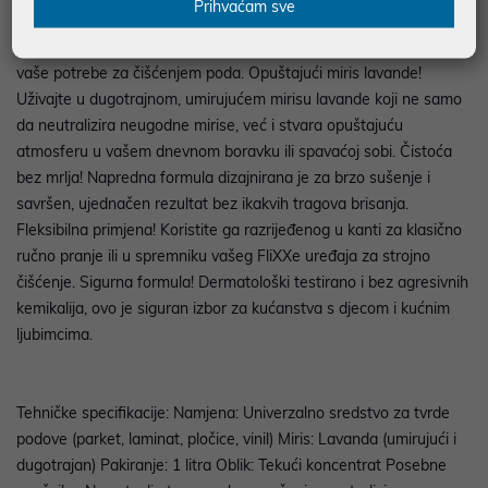
Prihvaćam sve
Svestrana upotreba! Idealno za sve tvrde površine: parket,
laminat, pločice, vinil i ostale podloge. Jedan proizvod pokriva sve
vaše potrebe za čišćenjem poda. Opuštajući miris lavande!
Uživajte u dugotrajnom, umirujućem mirisu lavande koji ne samo
da neutralizira neugodne mirise, već i stvara opuštajuću
atmosferu u vašem dnevnom boravku ili spavaćoj sobi. Čistoća
bez mrlja! Napredna formula dizajnirana je za brzo sušenje i
savršen, ujednačen rezultat bez ikakvih tragova brisanja.
Fleksibilna primjena! Koristite ga razrijeđenog u kanti za klasično
ručno pranje ili u spremniku vašeg FliXXe uređaja za strojno
čišćenje. Sigurna formula! Dermatološki testirano i bez agresivnih
kemikalija, ovo je siguran izbor za kućanstva s djecom i kućnim
ljubimcima.
Tehničke specifikacije: Namjena: Univerzalno sredstvo za tvrde
podove (parket, laminat, pločice, vinil) Miris: Lavanda (umirujući i
dugotrajan) Pakiranje: 1 litra Oblik: Tekući koncentrat Posebne