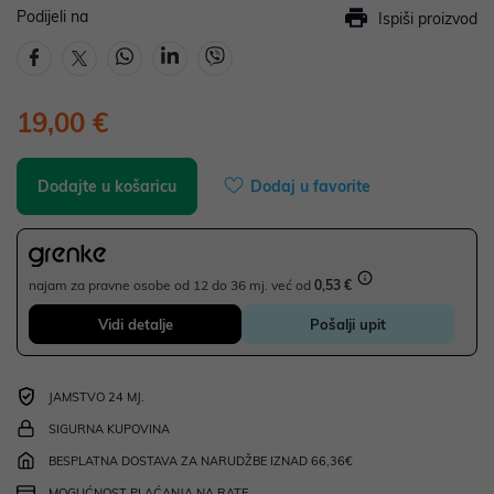
Podijeli na
Ispiši proizvod
19,00 €
Dodajte u košaricu
Dodaj u favorite
najam za pravne osobe od 12 do 36 mj. već od
0,53 €
Vidi detalje
Pošalji upit
JAMSTVO 24 MJ.
SIGURNA KUPOVINA
BESPLATNA DOSTAVA ZA NARUDŽBE IZNAD 66,36€
MOGUĆNOST PLAĆANJA NA RATE