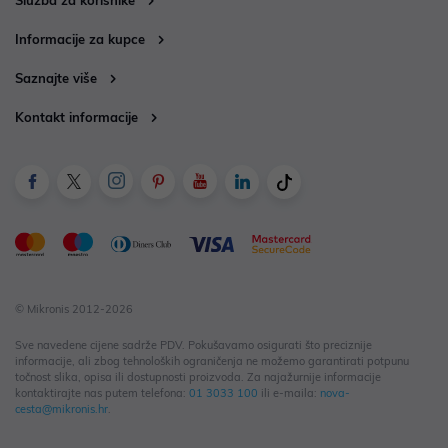
Služba za korisnike
Informacije za kupce
Saznajte više
Kontakt informacije
© Mikronis 2012-2026
Sve navedene cijene sadrže PDV. Pokušavamo osigurati što preciznije
informacije, ali zbog tehnoloških ograničenja ne možemo garantirati potpunu
točnost slika, opisa ili dostupnosti proizvoda. Za najažurnije informacije
kontaktirajte nas putem telefona:
01 3033 100
ili e-maila:
nova-
cesta@mikronis.hr
.