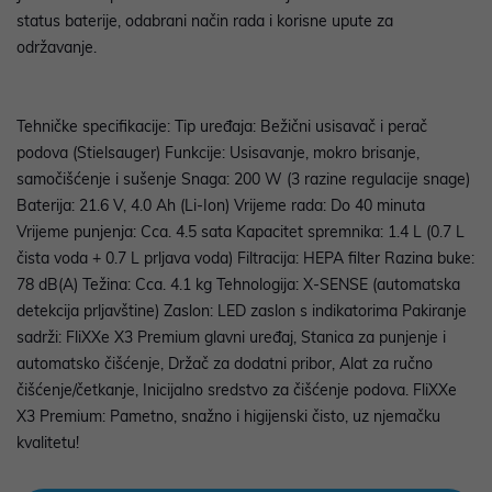
status baterije, odabrani način rada i korisne upute za
održavanje.
Tehničke specifikacije: Tip uređaja: Bežični usisavač i perač
podova (Stielsauger) Funkcije: Usisavanje, mokro brisanje,
samočišćenje i sušenje Snaga: 200 W (3 razine regulacije snage)
Baterija: 21.6 V, 4.0 Ah (Li-Ion) Vrijeme rada: Do 40 minuta
Vrijeme punjenja: Cca. 4.5 sata Kapacitet spremnika: 1.4 L (0.7 L
čista voda + 0.7 L prljava voda) Filtracija: HEPA filter Razina buke:
78 dB(A) Težina: Cca. 4.1 kg Tehnologija: X-SENSE (automatska
detekcija prljavštine) Zaslon: LED zaslon s indikatorima Pakiranje
sadrži: FliXXe X3 Premium glavni uređaj, Stanica za punjenje i
automatsko čišćenje, Držač za dodatni pribor, Alat za ručno
čišćenje/četkanje, Inicijalno sredstvo za čišćenje podova. FliXXe
X3 Premium: Pametno, snažno i higijenski čisto, uz njemačku
kvalitetu!