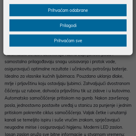
podova u vašem domu, bez napora i bez nereda. Vrhunske
Prihvaćam odabrane
značajke za savršenu čistoću: 2-u-1 Učinkovitost! Istovremeno
usisava suhu prljavštinu i pere podove, štedeći vam dragocjeno
vrijeme i trud. Higijenski sustav s dva spremnika. Inovativni dizajn
Prilagodi
drži čistu vodu i deterdžent potpuno odvojenima od prljave vode
koju usisava. Time se osigurava da se vaši podovi uvijek peru
Prihvaćam sve
isključivo čistom vodom. Pametna X-SENSE Tehnologija.
Automatski senzori detektiraju razinu zaprljanosti poda i
samostalno prilagođavaju snagu usisavanja i protok vode,
osiguravajući optimalne rezultate i učinkovitu potrošnju baterije.
Idealno za vlasnike kućnih ljubimaca. Pouzdano uklanja dlake,
mrlje i prljavštinu koju ostavljaju ljubimci. Zahvaljujući dvostranom
čišćenju uz rubove, dohvaća prljavštinu tik uz zidove i u kutovima.
Automatsko samočišćenje pritiskom na gumb. Nakon završenog
posla, jednostavno postavite uređaj u stanicu za punjenje i jednim
pritiskom pokrenite ciklus samočišćenja. Valjak četke i unutarnji
kanali se temeljito ispiru i suše vrućim zrakom, sprječavajući
neugodne mirise i osiguravajući higijenu. Moderni LED zaslon.
Jasan zaslon pruža sve bitne informacije u stvarnom vremenu: