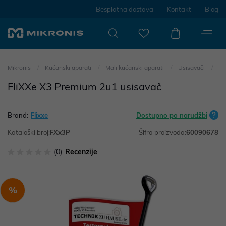
Besplatna dostava
Kontakt
Blog
Mikronis
Kućanski aparati
Mali kućanski aparati
Usisavači
FliXXe X3 Premium 2u1 usisavač
Brand:
Flixxe
Dostupno po narudžbi
Kataloški broj:
FXx3P
Šifra proizvoda:
60090678
(0)
Recenzije
%