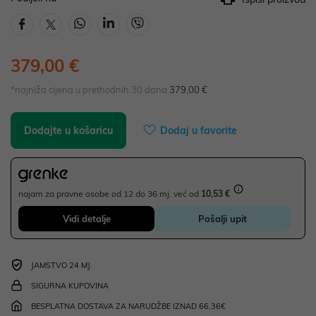
379,00 €
*najniža cijena u prethodnih 30 dana
379,00 €
Dodajte u košaricu
Dodaj u favorite
najam za pravne osobe od 12 do 36 mj. već od
10,53 €
Vidi detalje
Pošalji upit
JAMSTVO 24 MJ.
SIGURNA KUPOVINA
BESPLATNA DOSTAVA ZA NARUDŽBE IZNAD 66,36€