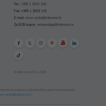
Tel.:
+385 1 3033 100
Fax: +385 1 3033 115
E-mail:
nova-cesta@mikronis.hr
Za B2B kupce:
veleprodaja@mikronis.hr
© Mikronis 2012-2026
antirati potpunu točnost slika, opisa ili dostupnosti
ova-cesta@mikronis.hr
.