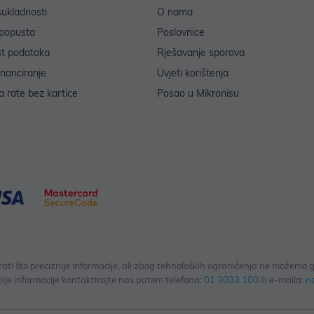
sukladnosti
O nama
popusta
Poslovnice
st podataka
Rješavanje sporova
inanciranje
Uvjeti korištenja
 rate bez kartice
Posao u Mikronisu
 što preciznije informacije, ali zbog tehnoloških ograničenja ne možemo gar
ije informacije kontaktirajte nas putem telefona:
01 3033 100
ili e-maila:
n