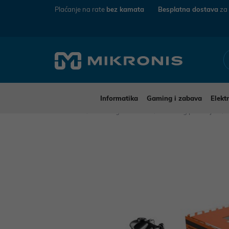
Plaćanje na rate
bez kamata
Besplatna dostava
za
Informatika
Gaming i zabava
Elekt
Mikronis
Gaming i zabava
Gaming periferija