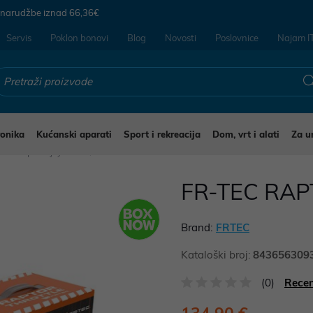
 narudžbe iznad
66,36€
Servis
Poklon bonovi
Blog
Novosti
Poslovnice
Najam I
ronika
Kućanski aparati
Sport i rekreacija
Dom, vrt i alati
Za u
Gamepad i joystick
FR-TEC RAP
Brand:
FRTEC
Kataloški broj:
843656309
(0)
Recen