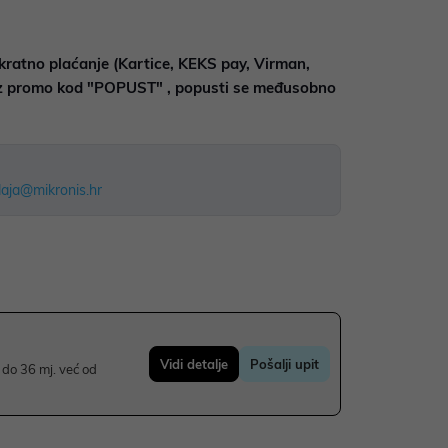
kratno plaćanje (Kartice, KEKS pay, Virman,
uz promo kod "POPUST" , popusti se međusobno
aja@mikronis.hr
Vidi detalje
Pošalji upit
do 36 mj. već od