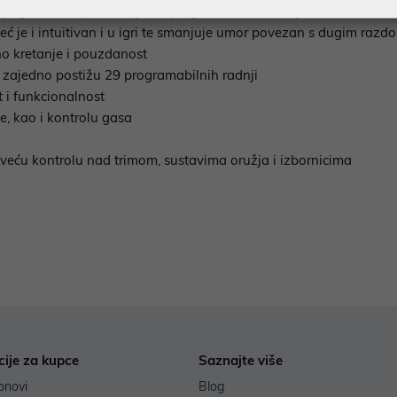
nja gumba za postizanje 29 programabilnih radnji.
 je i intuitivan i u igri te smanjuje umor povezan s dugim razdo
no kretanje i pouzdanost
 zajedno postižu 29 programabilnih radnji
 i funkcionalnost
nje, kao i kontrolu gasa
veću kontrolu nad trimom, sustavima oružja i izbornicima
cije za kupce
Saznajte više
onovi
Blog