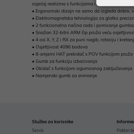
osjećaj realizma s funkcijama i načinima pomica
• Ergonomski dizajn ne samo da izgleda dobro, već
• Elektromagnetska tehnologija za glatko preciz
• 2 funkcionalna načina rada i pomicanje gumba
• Snažan 32-bitni ARM čip pruža veću osjetljivost
• 4 osi X, Y, Z i RX za puni nagib, rotaciju i kreta
• Osjetljivost 4096 bodova
• 8-smjerni HAT prekidač s POV funkcijom pruža 
• Gumb za funkciju izbacivanja
• Okidač s funkcijom sigurnosnog zaključavanja
• Namjenski gumb za snimanje
Služba za korisnike
Informa
Servis
Poklon b