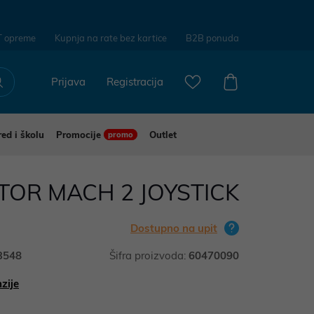
T opreme
Kupnja na rate bez kartice
B2B ponuda
Prijava
Registracija
red i školu
Promocije
Outlet
promo
TOR MACH 2 JOYSTICK
Dostupno na upit
3548
Šifra proizvoda:
60470090
zije