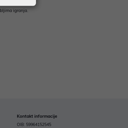
bljima igranja.
Kontakt informacije
OIB: 59964152545