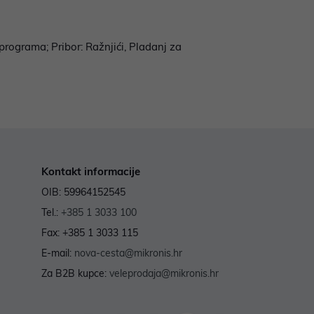
programa; Pribor: Ražnjići, Pladanj za
Kontakt informacije
OIB: 59964152545
Tel.:
+385 1 3033 100
Fax: +385 1 3033 115
E-mail:
nova-cesta@mikronis.hr
Za B2B kupce:
veleprodaja@mikronis.hr