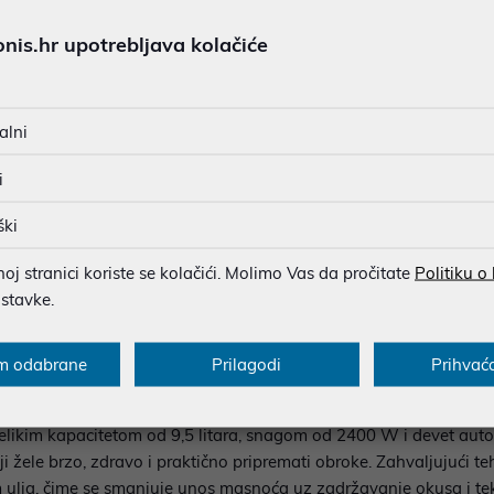
SIGURNA KUPOVINA
is.hr upotrebljava kolačiće
BESPLATNA DOSTAVA ZA NAR
MOGUĆNOST PLAĆANJA NA 
alni
i
u dobroj namjeri. Mikronis d.o.o. ne odgovara za eventualne pogreške nastale
osti i cijene. Slike artikala su ilustrativne prirode te ne moraju u potpuno
ški
eventualne nejasnoće možete nas kontaktirati na
web-prodaja@mikronis.h
j stranici koriste se kolačići. Molimo Vas da pročitate
Politiku o
ostavke.
ecifikacija
Multimedija
Raspoloživost
m odabrane
Prilagodi
Prihvać
 velikim kapacitetom od 9,5 litara, snagom od 2400 W i devet au
oji žele brzo, zdravo i praktično pripremati obroke. Zahvaljujući 
ulja, čime se smanjuje unos masnoća uz zadržavanje okusa i tek