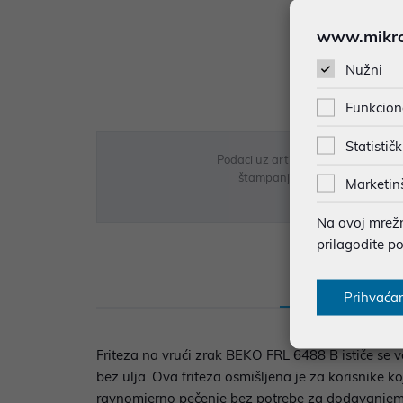
www.mikron
Nužni
Funkcion
Statističk
Podaci uz artikle su prezentirani 
štampanja te promjene u dostupn
Marketin
Na ovoj mrežno
prilagodite p
Opis
Sp
Prihvaća
Friteza na vrući zrak BEKO FRL 6488 B ističe se
bez ulja. Ova friteza osmišljena je za korisnike k
ravnomjerno pečenje bez potrebe za dodavanjem 