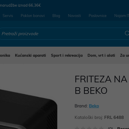
 narudžbe iznad
66,36€
Servis
Poklon bonovi
Blog
Novosti
Poslovnice
Najam I
ronika
Kućanski aparati
Sport i rekreacija
Dom, vrt i alati
Za u
i
Friteze
FRITEZA NA
B BEKO
Brand:
Beko
Kataloški broj:
FRL 6488
(0)
Recen