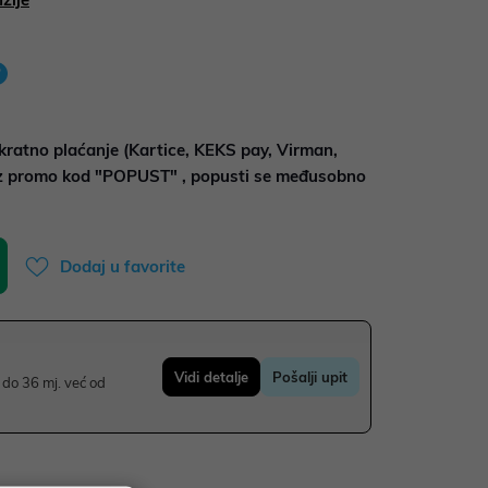
kratno plaćanje (Kartice, KEKS pay, Virman,
uz promo kod "POPUST" , popusti se međusobno
Dodaj u favorite
Vidi detalje
Pošalji upit
do 36 mj. već od