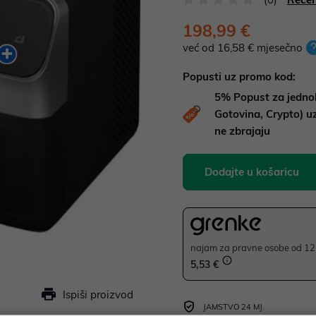
198,99 €
već od 16,58 € mjesečno
Popusti uz promo kod:
5%
Popust za jedno
Gotovina, Crypto) 
ne zbrajaju
Dodajte u košaricu
najam za pravne osobe od 12 
5,53 €
Ispiši proizvod
JAMSTVO 24 MJ.