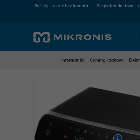
Plaćanje na rate
bez kamata
Besplatna dostava
za
Informatika
Gaming i zabava
Elekt
Mikronis
Kućanski aparati
Mali kućanski aparat