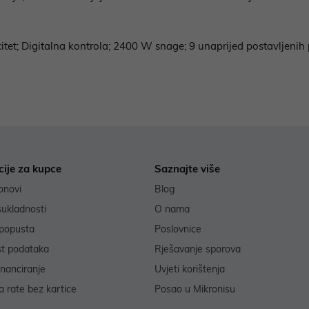
citet; Digitalna kontrola; 2400 W snage; 9 unaprijed postavljenih 
cije za kupce
Saznajte više
onovi
Blog
sukladnosti
O nama
popusta
Poslovnice
st podataka
Rješavanje sporova
inanciranje
Uvjeti korištenja
 rate bez kartice
Posao u Mikronisu