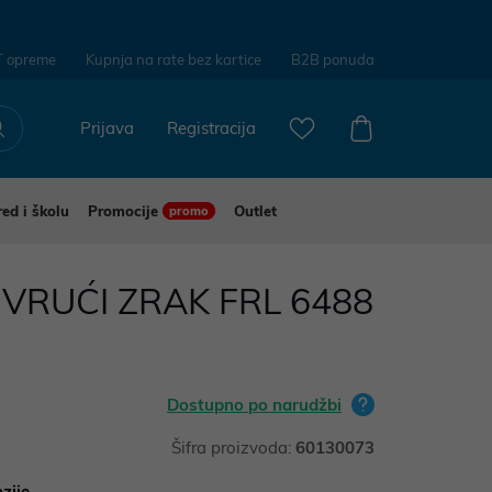
T opreme
Kupnja na rate bez kartice
B2B ponuda
Prijava
Registracija
red i školu
Promocije
Outlet
promo
 VRUĆI ZRAK FRL 6488
Dostupno po narudžbi
Šifra proizvoda:
60130073
zije