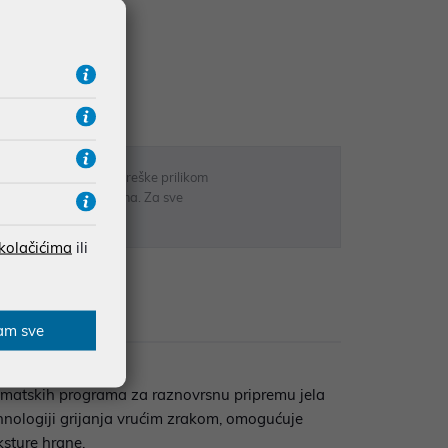
UDŽBE IZNAD 66,36€
RATE
 u opisu proizvoda, greške prilikom
sti odgovarati artiklima. Za sve
r
 kolačićima
ili
Recenzije
am sve
tomatskih programa za raznovrsnu pripremu jela
tehnologiji grijanja vrućim zrakom, omogućuje
sture hrane.