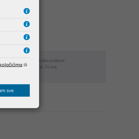
UDŽBE IZNAD 66,36€
RATE
 u opisu proizvoda, greške prilikom
 kolačićima
ili
sti odgovarati artiklima. Za sve
r
am sve
zije