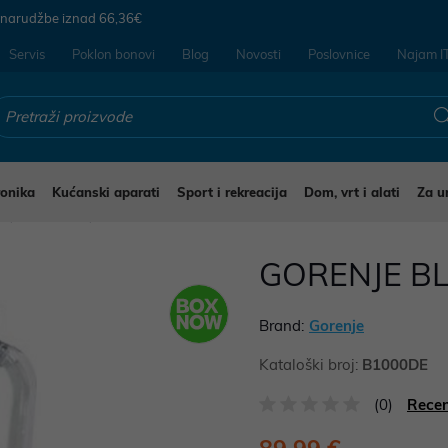
 narudžbe iznad
66,36€
Servis
Poklon bonovi
Blog
Novosti
Poslovnice
Najam I
ronika
Kućanski aparati
Sport i rekreacija
Dom, vrt i alati
Za u
i
Blenderi
GORENJE B
Brand:
Gorenje
Kataloški broj:
B1000DE
(0)
Recen