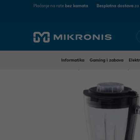
Plaćanje na rate
bez kamata
Besplatna dostava
za
Informatika
Gaming i zabava
Elekt
Mikronis
Kućanski aparati
Mali kućanski aparat