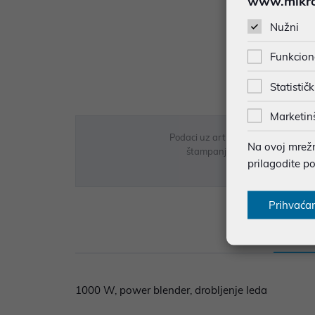
www.mikron
Nužni
Funkcion
Statističk
Marketin
Podaci uz artikle su prezentirani 
Na ovoj mrežno
štampanja te promjene u dostupn
prilagodite p
Prihvaća
Opi
1000 W, power blender, drobljenje leda