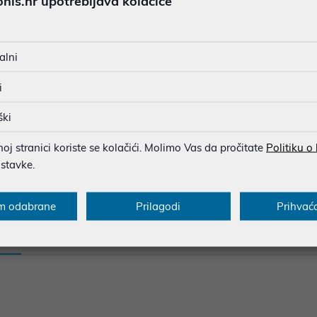
is.hr upotrebljava kolačiće
JAMSTVO 24 MJ.
SIGURNA KUPOVINA
BESPLATNA DOSTAVA ZA NAR
alni
MOGUĆNOST PLAĆANJA NA 
i
ški
u dobroj namjeri. Mikronis d.o.o. ne odgovara za eventualne pogreške nastale
j stranici koriste se kolačići. Molimo Vas da pročitate
Politiku o
osti i cijene. Slike artikala su ilustrativne prirode te ne moraju u potpuno
ostavke.
eventualne nejasnoće možete nas kontaktirati na
web-prodaja@mikronis.h
m odabrane
Prilagodi
Prihvać
s
Specifikacija
Raspoloživost
Recen