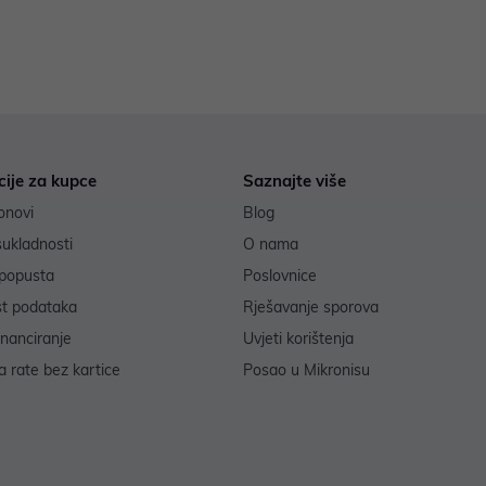
cije za kupce
Saznajte više
onovi
Blog
sukladnosti
O nama
popusta
Poslovnice
st podataka
Rješavanje sporova
inanciranje
Uvjeti korištenja
 rate bez kartice
Posao u Mikronisu