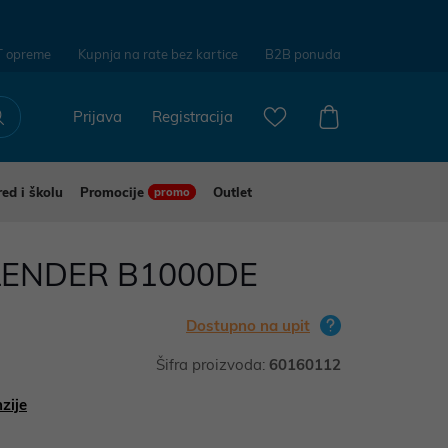
T opreme
Kupnja na rate bez kartice
B2B ponuda
Prijava
Registracija
red i školu
Promocije
Outlet
promo
LENDER B1000DE
Dostupno na upit
Šifra proizvoda:
60160112
zije