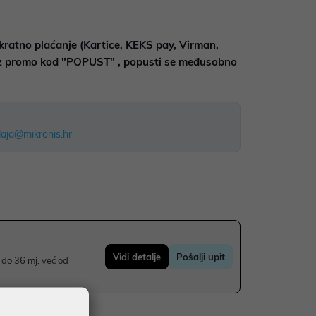
kratno plaćanje (Kartice, KEKS pay, Virman,
uz promo kod "POPUST" , popusti se međusobno
aja@mikronis.hr
Vidi detalje
Pošalji upit
do 36 mj. već od