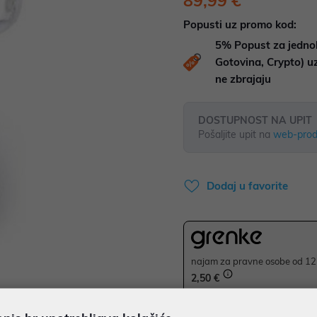
89,99 €
Popusti uz promo kod:
5%
Popust za jedno
Gotovina, Crypto) 
ne zbrajaju
DOSTUPNOST NA UPIT
Pošaljite upit na
web-prod
Dodaj u favorite
najam za pravne osobe od 12 
2,50 €
Ispiši proizvod