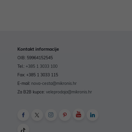
Kontakt informacije
OIB: 59964152545
Tel.:
+385 1 3033 100
Fax: +385 1 3033 115
E-mail:
nova-cesta@mikronis.hr
Za B2B kupce:
veleprodaja@mikronis.hr