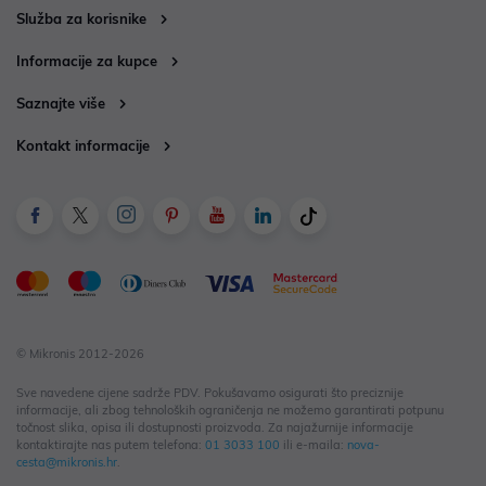
Služba za korisnike
Informacije za kupce
Saznajte više
Kontakt informacije
© Mikronis 2012-2026
Sve navedene cijene sadrže PDV. Pokušavamo osigurati što preciznije
informacije, ali zbog tehnoloških ograničenja ne možemo garantirati potpunu
točnost slika, opisa ili dostupnosti proizvoda. Za najažurnije informacije
kontaktirajte nas putem telefona:
01 3033 100
ili e-maila:
nova-
cesta@mikronis.hr
.