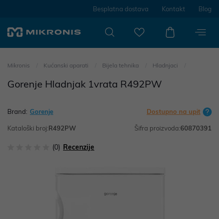
Besplatna dostava
Kontakt
Blog
Mikronis
Kućanski aparati
Bijela tehnika
Hladnjaci
Gorenje Hladnjak 1vrata R492PW
Brand:
Gorenje
Dostupno na upit
Kataloški broj:
R492PW
Šifra proizvoda:
60870391
(0)
Recenzije