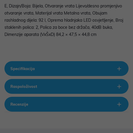
E, Dizajn/Boja: Bijela, Otvaranje vrata Lijevo/desno promjenjivo
otvaranje vrata, Materijal vrata Metalna vrata, Obujam
rashladnog dijela: 92 l, Oprema hladnjaka LED osvjetljenje, Broj
staklenih polica: 2, Polica za boce bez držača, 40dB buka,
Dimenzije aparata (VxŠxD) 84,2 × 47,5 × 44,8 cm
Specifikacija
Raspoloživost
Recenzije