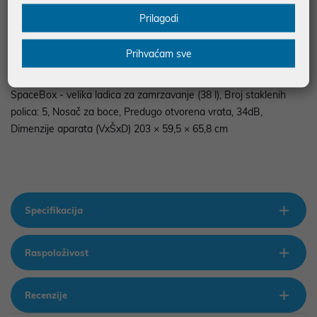
rashladnog dijela 283 l, Obujam zamrzivačkog dijela: 130 l,
Prilagodi
Karakteristike; AdaptTech: Pametni sistem prilagođavanja,
Multiflow 360, Convert ZeroZone, CrispZone, FastFreeze sklopka
Prihvaćam sve
za brzo zamrzavanje, Supercool, Oprema hladnjaka XXL
SpaceBox ladica, Slot-In, LED Display, LED osvjetljenje na stropu,
SpaceBox - velika ladica za zamrzavanje (38 l), Broj staklenih
polica: 5, Nosač za boce, Predugo otvorena vrata, 34dB,
Dimenzije aparata (VxŠxD) 203 × 59,5 × 65,8 cm
Specifikacija
Raspoloživost
Recenzije