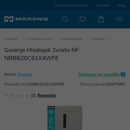
Besplatna dostava
Kontakt
Blog
Mikronis
Kućanski aparati
Bijela tehnika
Hladnjaci
Gorenje Hladnjak 2vrata NF
NRB620C61X4WFE
Brand:
Gorenje
Dostupno po narudžbi
Kataloški broj:
NRB620C61X4WFE
Šifra proizvoda:
60870407
(0)
Recenzije