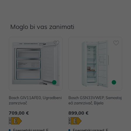
Moglo bi vas zanimati
Bosch GIV11AFE0, Ugradbeni
Bosch GSN33VWEP, Samostoj
B
zamrzivač
eći zamrzivač, Bijela
e
709,00 €
899,00 €
1
Energetski razred: E
Energetski razred: E