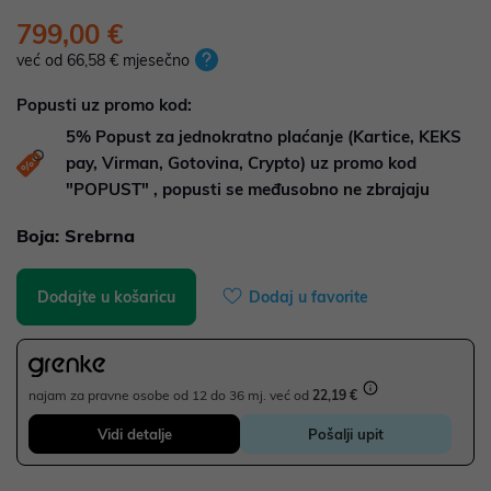
799,00 €
već od 66,58 € mjesečno
Popusti uz promo kod:
5%
Popust za jednokratno plaćanje (Kartice, KEKS
pay, Virman, Gotovina, Crypto) uz promo kod
"POPUST" , popusti se međusobno ne zbrajaju
Boja:
Srebrna
Dodajte u košaricu
Dodaj u favorite
najam za pravne osobe od 12 do 36 mj. već od
22,19 €
Vidi detalje
Pošalji upit