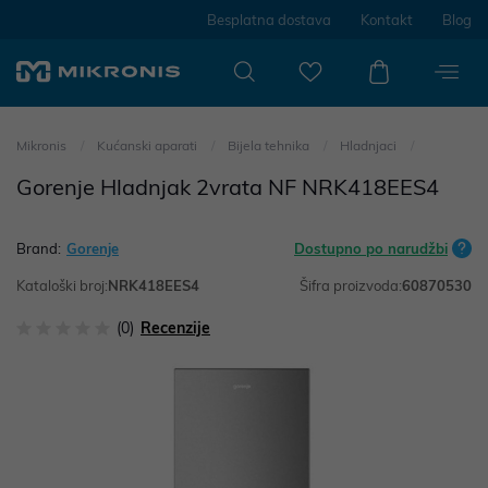
Besplatna dostava
Kontakt
Blog
Mikronis
Kućanski aparati
Bijela tehnika
Hladnjaci
Gorenje Hladnjak 2vrata NF NRK418EES4
Brand:
Gorenje
Dostupno po narudžbi
Kataloški broj:
NRK418EES4
Šifra proizvoda:
60870530
(0)
Recenzije