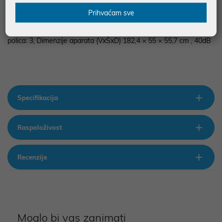
Karakteristike NoFrost DualAdvance, Multiflow 360, Ladica za
Prihvaćam sve
povrće s kontrolom vlažnosti MoistControl, Posuda za povrće,
LED osvjetljenje na stropu, Brzo zamrzavanje, Broj staklenih
polica: 3, Dimenzije aparata (VxŠxD) 182,4 × 55 × 55,7 cm , 40dB
Specifikacija
Raspoloživost
Recenzije
Moglo bi vas zanimati