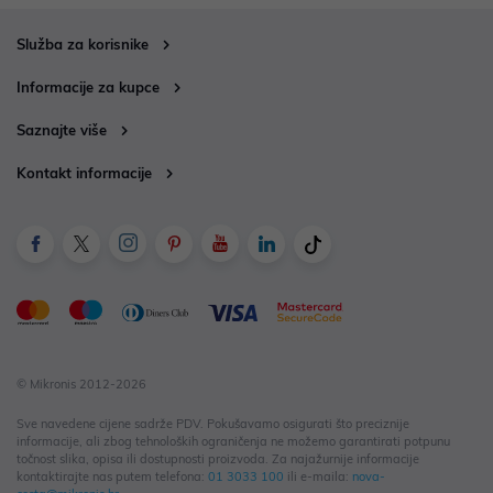
Služba za korisnike
Informacije za kupce
Saznajte više
Kontakt informacije
© Mikronis 2012-2026
Sve navedene cijene sadrže PDV. Pokušavamo osigurati što preciznije
informacije, ali zbog tehnoloških ograničenja ne možemo garantirati potpunu
točnost slika, opisa ili dostupnosti proizvoda. Za najažurnije informacije
kontaktirajte nas putem telefona:
01 3033 100
ili e-maila:
nova-