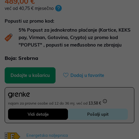
489,00 €
već od 40,75 € mjesečno
Popusti uz promo kod:
5%
Popust za jednokratno plaćanje (Kartice, KEKS
pay, Virman, Gotovina, Crypto) uz promo kod
"POPUST" , popusti se međusobno ne zbrajaju
Boja:
Srebrna
Dodajte u košaricu
Dodaj u favorite
najam za pravne osobe od 12 do 36 mj. već od
13,58 €
Vidi detalje
Pošalji upit
Energetska naljepnica