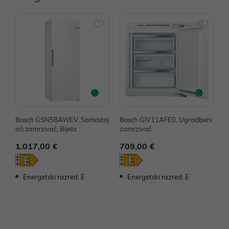
Bosch GSN58AWEV, Samostoj
Bosch GIV11AFE0, Ugradbeni
B
eći zamrzivač, Bijela
zamrzivač
e
1.017,00 €
709,00 €
8
Energetski razred: E
Energetski razred: E