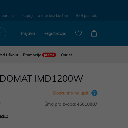
T opreme
Kupnja na rate bez kartice
B2B ponuda
Prijava
Registracija
red i školu
Promocije
Outlet
promo
EDOMAT IMD1200W
Dostupno na upit
W
Šifra proizvoda:
45010087
zije