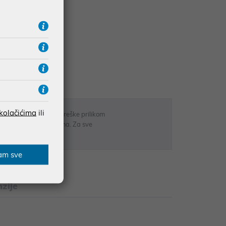
UDŽBE IZNAD 66,36€
RATE
 kolačićima
ili
 u opisu proizvoda, greške prilikom
sti odgovarati artiklima. Za sve
r
am sve
zije