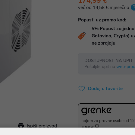
174,99 €
već od 14,58 € mjesečno
Popusti uz promo kod:
5%
Popust za jedno
Gotovina, Crypto) 
ne zbrajaju
DOSTUPNOST NA UPIT
Pošaljite upit na
web-prod
Dodaj u favorite
najam za pravne osobe od 12 
Ispiši proizvod
4,86 €