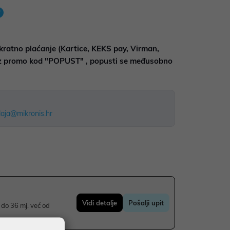
kratno plaćanje (Kartice, KEKS pay, Virman,
uz promo kod "POPUST" , popusti se međusobno
aja@mikronis.hr
Vidi detalje
Pošalji upit
do 36 mj. već od