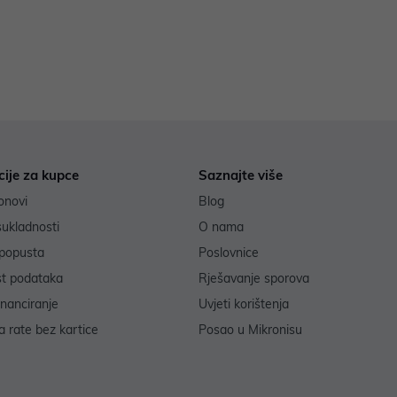
cije za kupce
Saznajte više
onovi
Blog
sukladnosti
O nama
popusta
Poslovnice
st podataka
Rješavanje sporova
inanciranje
Uvjeti korištenja
 rate bez kartice
Posao u Mikronisu