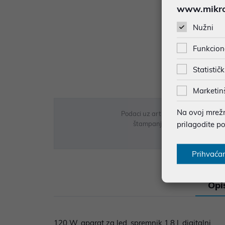
www.mikron
Nužni
Funkcion
Statističk
Marketin
Na ovoj mrežno
Podaci uz artikle su prezentirani 
prilagodite p
štampanja te promjene u dostupn
Prihvaća
Opi
120 W, aparat za led, spremnik 1,8 l, digitalni