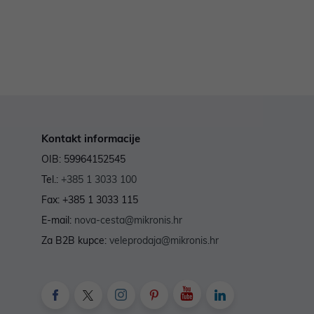
Kontakt informacije
OIB: 59964152545
Tel.:
+385 1 3033 100
Fax: +385 1 3033 115
E-mail:
nova-cesta@mikronis.hr
Za B2B kupce:
veleprodaja@mikronis.hr