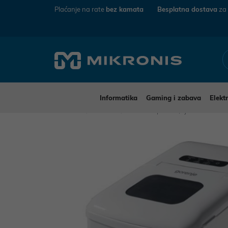
Plaćanje na rate
bez kamata
Besplatna dostava
za
Informatika
Gaming i zabava
Elekt
Mikronis
Hrana
Orašasti plodovi, sjemenke i su