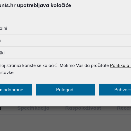
is.hr upotrebljava kolačiće
JAMSTVO 24 MJ.
SIGURNA KUPOVINA
alni
BESPLATNA DOSTAVA ZA NAR
MOGUĆNOST PLAĆANJA NA 
i
ški
j stranici koriste se kolačići. Molimo Vas da pročitate
Politiku o
u dobroj namjeri. Mikronis d.o.o. ne odgovara za eventualne pogreške nastale
ostavke.
osti i cijene. Slike artikala su ilustrativne prirode te ne moraju u potpuno
eventualne nejasnoće možete nas kontaktirati na
web-prodaja@mikronis.h
m odabrane
Prilagodi
Prihvać
s
Specifikacija
Raspoloživost
Recen