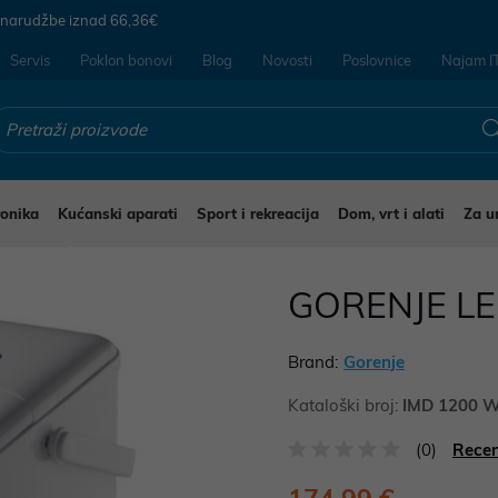
 narudžbe iznad
66,36€
Servis
Poklon bonovi
Blog
Novosti
Poslovnice
Najam I
ronika
Kućanski aparati
Sport i rekreacija
Dom, vrt i alati
Za u
šeno voće
GORENJE L
Brand:
Gorenje
Kataloški broj:
IMD 1200 
(0)
Recen