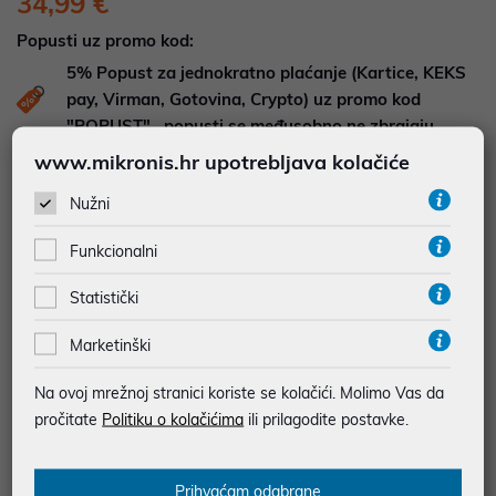
34,99 €
Popusti uz promo kod:
5%
Popust za jednokratno plaćanje (Kartice, KEKS
pay, Virman, Gotovina, Crypto) uz promo kod
"POPUST" , popusti se međusobno ne zbrajaju
www.mikronis.hr upotrebljava kolačiće
Dodajte u košaricu
Dodaj u favorite
Nužni
Funkcionalni
najam za pravne osobe od 12 do 36 mj. već od
0,97 €
Statistički
Vidi detalje
Pošalji upit
Marketinški
Na ovoj mrežnoj stranici koriste se kolačići. Molimo Vas da
JAMSTVO 24 MJ.
pročitate
Politiku o kolačićima
ili prilagodite postavke.
SIGURNA KUPOVINA
BESPLATNA DOSTAVA ZA NARUDŽBE IZNAD 66,36€
Prihvaćam odabrane