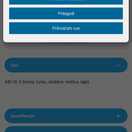
MOGUĆNOST PLAĆANJA NA RATE
Prilagodi
Podaci uz artikle su prezentirani u dobroj namjeri. Mikronis d.o.o. ne
odgovara za eventualne pogreške nastale u opisu proizvoda, greške
Prihvaćam sve
prilikom štampanja te promjene u dostupnosti i cijene. Slike artikala su
ilustrativne prirode te ne moraju u potpunosti odgovarati artiklima. Za sve
eventualne nejasnoće možete nas kontaktirati na
web-prodaja@mikronis.hr
Opis
345 W, 5 brzina, turbo, dodatne metlice, bijeli
Specifikacija