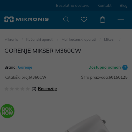
Besplatna dostava
Kontakt
Blog
Mikronis
Kućanski aparati
Mali kućanski aparati
Mikseri
GORENJE MIKSER M360CW
Brand:
Gorenje
Dostupno odmah
Kataloški broj:
M360CW
Šifra proizvoda:
60150125
(0)
Recenzije