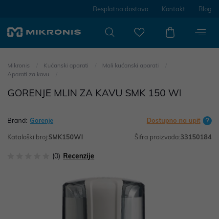
Besplatna dostava
Kontakt
Blog
Mikronis
Kućanski aparati
Mali kućanski aparati
Aparati za kavu
GORENJE MLIN ZA KAVU SMK 150 WI
Brand:
Gorenje
Dostupno na upit
Kataloški broj:
SMK150WI
Šifra proizvoda:
33150184
(0)
Recenzije