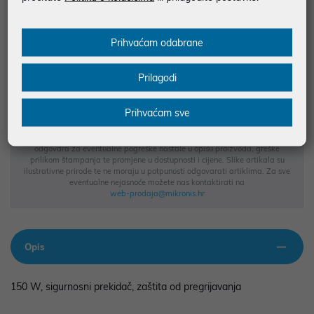
JAMSTVO 24 MJ.
Prihvaćam odabrane
SIGURNA KUPOVINA
BESPLATNA DOSTAVA ZA NARUDŽBE IZNAD 66,36€
Prilagodi
MOGUĆNOST PLAĆANJA NA RATE
Prihvaćam sve
Podaci uz artikle su prezentirani u dobroj namjeri. Mikronis d.o.o. ne
odgovara za eventualne pogreške nastale u opisu proizvoda, greške
prilikom štampanja te promjene u dostupnosti i cijene. Slike artikala su
ilustrativne prirode te ne moraju u potpunosti odgovarati artiklima. Za sve
eventualne nejasnoće možete nas kontaktirati na
web-prodaja@mikronis.hr
Opis
150 W, sigurnosni prekidač, zaštita od pregrijavanja