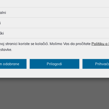
BESPLATNA DOSTAVA ZA NAR
MOGUĆNOST PLAĆANJA NA 
alni
i
ški
u dobroj namjeri. Mikronis d.o.o. ne odgovara za eventualne pogreške nastale
osti i cijene. Slike artikala su ilustrativne prirode te ne moraju u potpuno
eventualne nejasnoće možete nas kontaktirati na
web-prodaja@mikronis.h
j stranici koriste se kolačići. Molimo Vas da pročitate
Politiku o
ostavke.
m odabrane
Prilagodi
Prihvać
s
Specifikacija
Raspoloživost
Recen