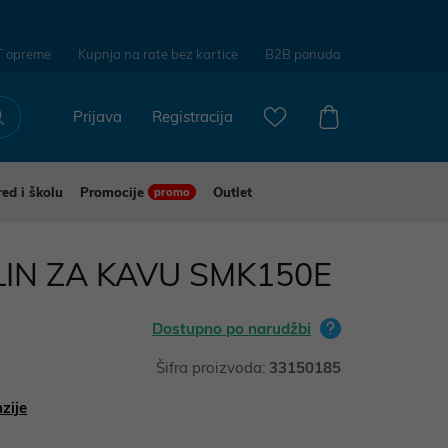
T opreme
Kupnja na rate bez kartice
B2B ponuda
Prijava
Registracija
red i školu
Promocije
Outlet
promo
IN ZA KAVU SMK150E
Dostupno po narudžbi
Šifra proizvoda:
33150185
zije