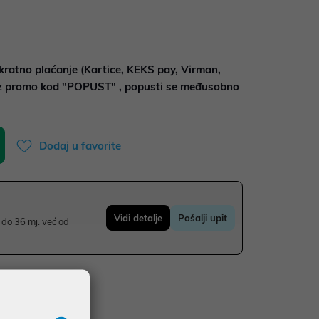
kratno plaćanje (Kartice, KEKS pay, Virman,
uz promo kod "POPUST" , popusti se međusobno
Dodaj u favorite
Vidi detalje
Pošalji upit
do 36 mj. već od