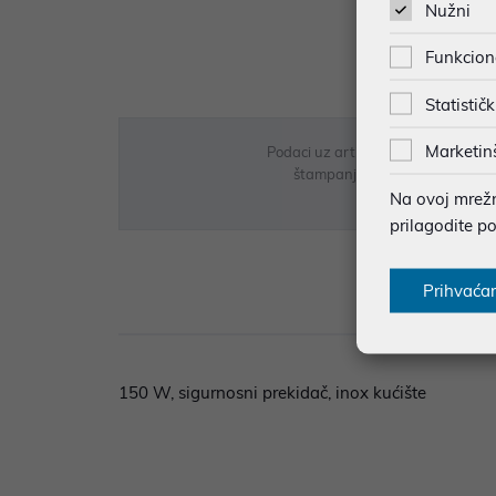
Nužni
Funkcion
Statističk
Marketin
Podaci uz artikle su prezentirani 
štampanja te promjene u dostupn
Na ovoj mrežno
prilagodite p
Prihvaća
Opi
150 W, sigurnosni prekidač, inox kućište