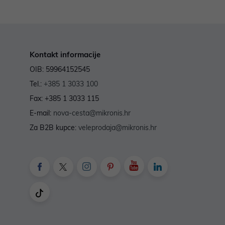
Kontakt informacije
OIB: 59964152545
Tel.:
+385 1 3033 100
Fax: +385 1 3033 115
E-mail:
nova-cesta@mikronis.hr
Za B2B kupce:
veleprodaja@mikronis.hr