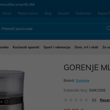
 narudžbe iznad
66,36€
Servis
Poklon bonovi
Blog
Novosti
Poslovnice
Najam I
ronika
Kućanski aparati
Sport i rekreacija
Dom, vrt i alati
Za u
i
Aparati za kavu
GORENJE ML
Brand:
Gorenje
Kataloški broj:
SMK150E
(0)
Recen