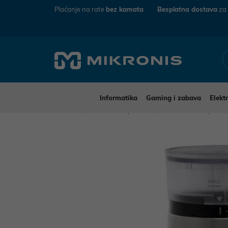
Plaćanje na rate
bez kamata
Besplatna dostava
za
Informatika
Gaming i zabava
Elekt
Mikronis
Kućanski aparati
Mali kućanski aparat