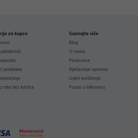
cije za kupce
Saznajte više
onovi
Blog
sukladnosti
O nama
popusta
Poslovnice
st podataka
Rješavanje sporova
inanciranje
Uvjeti korištenja
 rate bez kartice
Posao u Mikronisu