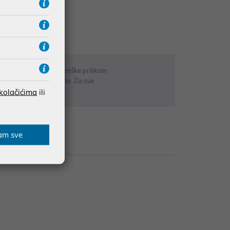
UDŽBE IZNAD 66,36€
RATE
 u opisu proizvoda, greške prilikom
sti odgovarati artiklima. Za sve
r
 kolačićima
ili
am sve
zije