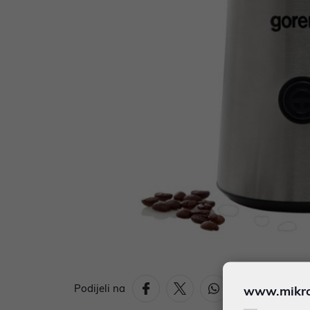
Podijeli na
www.mikron