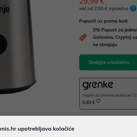
29,99 €
već od 2,50 € mjesečno
Popusti uz promo kod:
5%
Popust za jedno
Gotovina, Crypto) 
ne zbrajaju
Dodajte u košaricu
najam za pravne osobe od 12 
0,83 €
JAMSTVO 24 MJ.
Ispiši proizvod
is.hr upotrebljava kolačiće
SIGURNA KUPOVINA