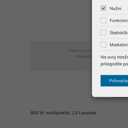
Nužni
Funkcion
Statističk
Marketin
Podaci uz artikle su prezentirani 
štampanja te promjene u dostupn
Na ovoj mrežno
prilagodite p
Prihvaća
Opi
800 W, multipraktik, 2,4 l posuda