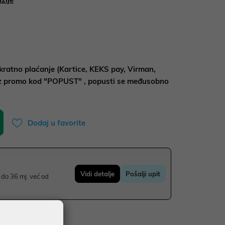
kratno plaćanje (Kartice, KEKS pay, Virman,
uz promo kod "POPUST" , popusti se međusobno
Dodaj u favorite
Vidi detalje
Pošalji upit
do 36 mj. već od