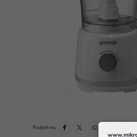
Podijeli na
www.mikron