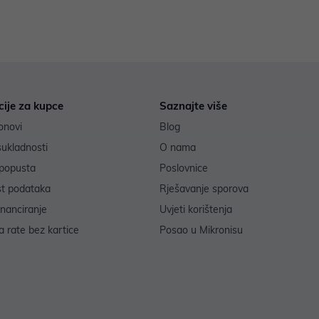
cije za kupce
Saznajte više
onovi
Blog
sukladnosti
O nama
popusta
Poslovnice
st podataka
Rješavanje sporova
inanciranje
Uvjeti korištenja
 rate bez kartice
Posao u Mikronisu