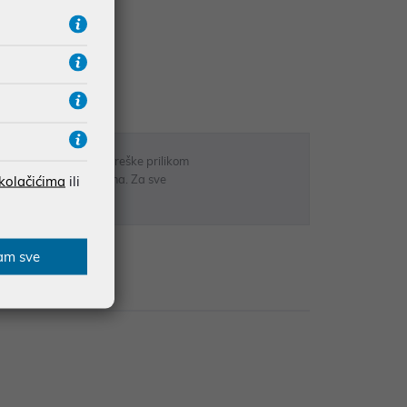
UDŽBE IZNAD 66,36€
RATE
 u opisu proizvoda, greške prilikom
sti odgovarati artiklima. Za sve
 kolačićima
ili
r
am sve
zije