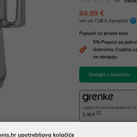
84,99 €
već od 7,08 € mjesečno
Popusti uz promo kod:
5%
Popust za jedno
Gotovina, Crypto) 
ne zbrajaju
Dodajte u košaricu
najam za pravne osobe od 12 
2,36 €
Ispiši proizvod
JAMSTVO 24 MJ.
is.hr upotrebljava kolačiće