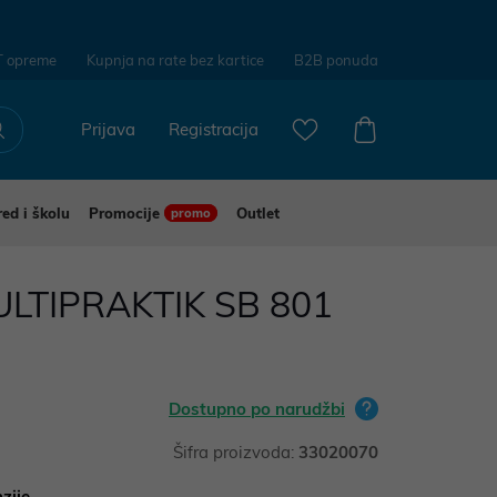
T opreme
Kupnja na rate bez kartice
B2B ponuda
Prijava
Registracija
red i školu
Promocije
Outlet
promo
LTIPRAKTIK SB 801
Dostupno po narudžbi
Šifra proizvoda:
33020070
zije