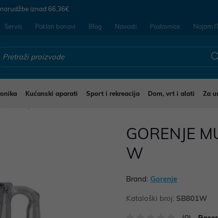
 narudžbe iznad
66,36€
Servis
Poklon bonovi
Blog
Novosti
Poslovnice
Najam I
ronika
Kućanski aparati
Sport i rekreacija
Dom, vrt i alati
Za u
i
Multipraktici
GORENJE MU
W
Brand:
Gorenje
Kataloški broj:
SB801W
(0)
Recen