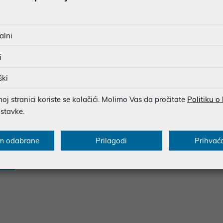
SIGURNA KUPOVINA
BESPLATNA DOSTAVA ZA NAR
alni
MOGUĆNOST PLAĆANJA NA 
i
ški
u dobroj namjeri. Mikronis d.o.o. ne odgovara za eventualne pogreške nastale
osti i cijene. Slike artikala su ilustrativne prirode te ne moraju u potpuno
j stranici koriste se kolačići. Molimo Vas da pročitate
Politiku o
eventualne nejasnoće možete nas kontaktirati na
web-prodaja@mikronis.h
ostavke.
m odabrane
Prilagodi
Prihvać
s
Specifikacija
Raspoloživost
Recen