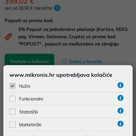
359,02 €
već od 29,92 € mjesečno
Popusti uz promo kod:
5%
Popust za jednokratno plaćanje (Kartice, KEKS
pay, Virman, Gotovina, Crypto) uz promo kod
"POPUST" , popusti se međusobno ne zbrajaju
Dodajte u košaricu
Dodaj u favorite
www.mikronis.hr upotrebljava kolačiće
Nužni
najam za pravne osobe od 12 do 36 mj. već od
9,97 €
Funkcionalni
Vidi detalje
Pošalji upit
Statistički
JAMSTVO 24 MJ.
Marketinški
SIGURNA KUPOVINA