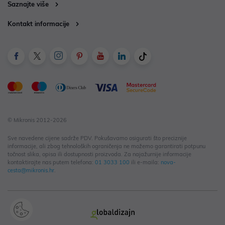
Saznajte više
Kontakt informacije
© Mikronis 2012-2026
Sve navedene cijene sadrže PDV. Pokušavamo osigurati što preciznije
informacije, ali zbog tehnoloških ograničenja ne možemo garantirati potpunu
točnost slika, opisa ili dostupnosti proizvoda. Za najažurnije informacije
kontaktirajte nas putem telefona:
01 3033 100
ili e-maila:
nova-
cesta@mikronis.hr
.