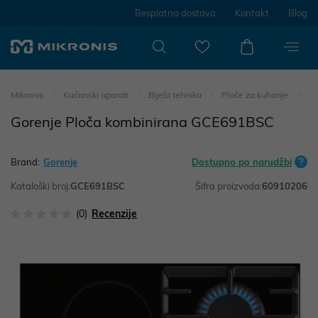
Besplatna dostava
Kontakt
Blog
Mikronis
Kućanski aparati
Bijela tehnika
Ploče za kuhanje
Gorenje Ploča kombinirana GCE691BSC
Brand:
Gorenje
Dostupno po narudžbi
Kataloški broj:
GCE691BSC
Šifra proizvoda:
60910206
(0)
Recenzije