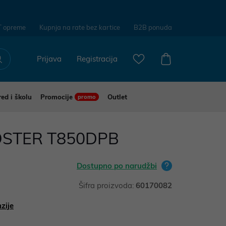
T opreme
Kupnja na rate bez kartice
B2B ponuda
Prijava
Registracija
red i školu
Promocije
Outlet
promo
OSTER T850DPB
Dostupno po narudžbi
Šifra proizvoda:
60170082
zije