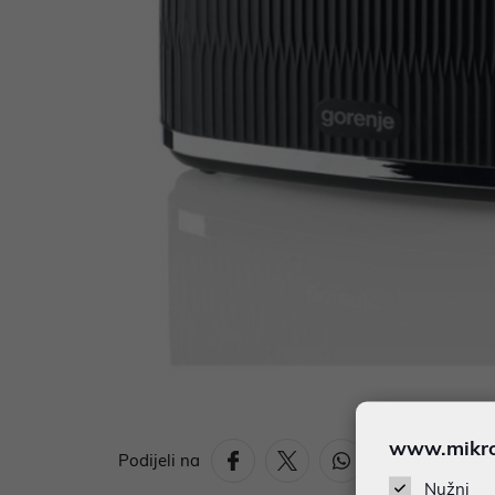
www.mikron
Podijeli na
Nužni