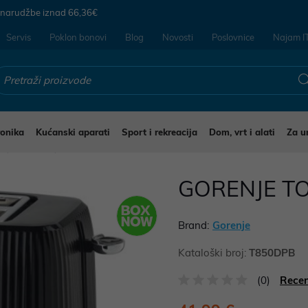
 narudžbe iznad
66,36€
Servis
Poklon bonovi
Blog
Novosti
Poslovnice
Najam I
ronika
Kućanski aparati
Sport i rekreacija
Dom, vrt i alati
Za u
i
Tosteri
GORENJE T
Brand:
Gorenje
Kataloški broj:
T850DPB
(0)
Recen