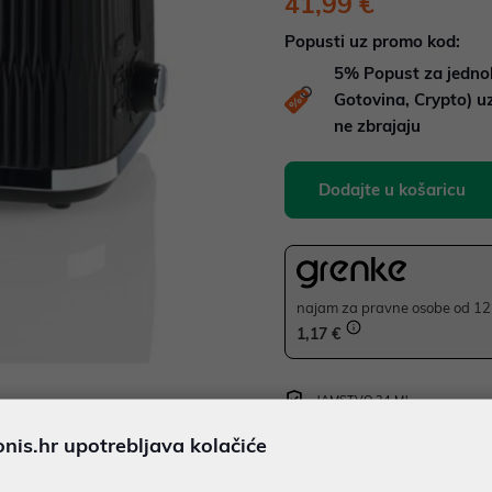
41,99 €
Popusti uz promo kod:
5%
Popust za jedno
Gotovina, Crypto) 
ne zbrajaju
Dodajte u košaricu
najam za pravne osobe od 12 
1,17 €
JAMSTVO 24 MJ.
SIGURNA KUPOVINA
is.hr upotrebljava kolačiće
Ispiši proizvod
BESPLATNA DOSTAVA ZA NAR