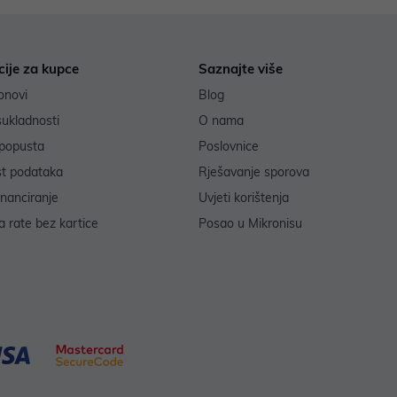
cije za kupce
Saznajte više
onovi
Blog
sukladnosti
O nama
popusta
Poslovnice
st podataka
Rješavanje sporova
inanciranje
Uvjeti korištenja
 rate bez kartice
Posao u Mikronisu