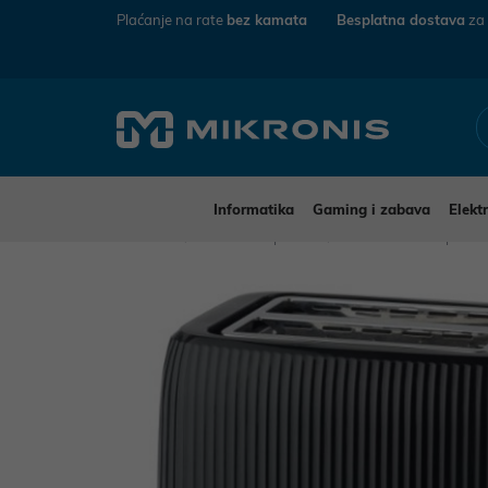
Plaćanje na rate
bez kamata
Besplatna dostava
za
Informatika
Gaming i zabava
Elekt
Mikronis
Kućanski aparati
Mali kućanski aparat