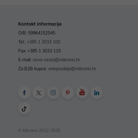
Kontakt informacije
OIB: 59964152545
Tel.:
+385 1 3033 100
Fax: +385 1 3033 115
E-mail:
nova-cesta@mikronis.hr
Za B2B kupce:
veleprodaja@mikronis.hr
© Mikronis 2012-2026