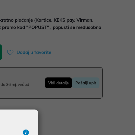
kratno plaćanje (Kartice, KEKS pay, Virman,
uz promo kod "POPUST" , popusti se međusobno
Dodaj u favorite
Vidi detalje
Pošalji upit
do 36 mj. već od
UDŽBE IZNAD 66,36€