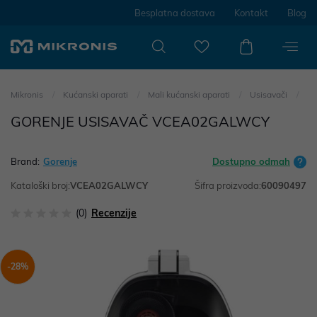
Besplatna dostava
Kontakt
Blog
Mikronis
Kućanski aparati
Mali kućanski aparati
Usisavači
GORENJE USISAVAČ VCEA02GALWCY
Brand:
Gorenje
Dostupno odmah
Kataloški broj:
VCEA02GALWCY
Šifra proizvoda:
60090497
(0)
Recenzije
-28%