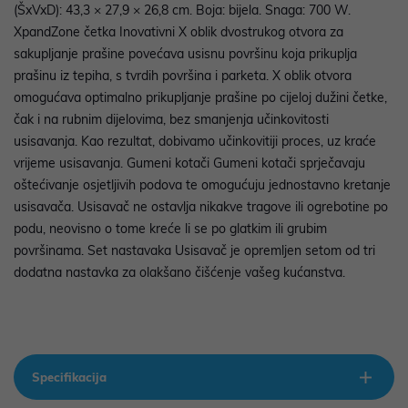
(ŠxVxD): 43,3 × 27,9 × 26,8 cm. Boja: bijela. Snaga: 700 W.
XpandZone četka Inovativni X oblik dvostrukog otvora za
sakupljanje prašine povećava usisnu površinu koja prikuplja
prašinu iz tepiha, s tvrdih površina i parketa. X oblik otvora
omogućava optimalno prikupljanje prašine po cijeloj dužini četke,
čak i na rubnim dijelovima, bez smanjenja učinkovitosti
usisavanja. Kao rezultat, dobivamo učinkovitiji proces, uz kraće
vrijeme usisavanja. Gumeni kotači Gumeni kotači sprječavaju
oštećivanje osjetljivih podova te omogućuju jednostavno kretanje
usisavača. Usisavač ne ostavlja nikakve tragove ili ogrebotine po
podu, neovisno o tome kreće li se po glatkim ili grubim
površinama. Set nastavaka Usisavač je opremljen setom od tri
dodatna nastavka za olakšano čišćenje vašeg kućanstva.
Specifikacija