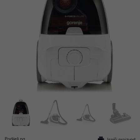
Podijeli na
Ispiši proizvod