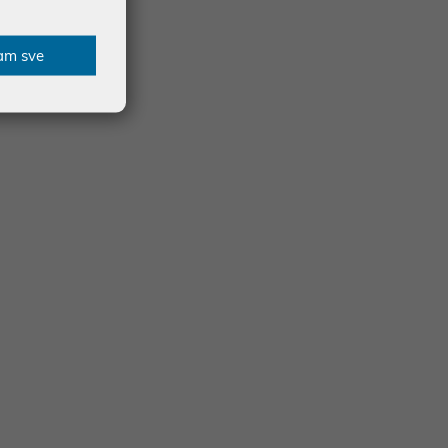
ling solution.
am sve