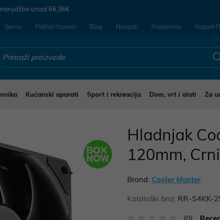
 narudžbe iznad
66,36€
Servis
Poklon bonovi
Blog
Novosti
Poslovnice
Najam I
ronika
Kućanski aparati
Sport i rekreacija
Dom, vrt i alati
Za u
 za računala
Hladnjak Coo
120mm, Crn
Brand:
Cooler Master
Kataloški broj:
RR-S4KK-2
(0)
Recen