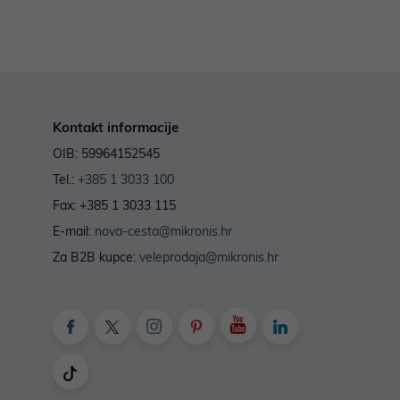
Kontakt informacije
OIB: 59964152545
Tel.:
+385 1 3033 100
Fax: +385 1 3033 115
E-mail:
nova-cesta@mikronis.hr
Za B2B kupce:
veleprodaja@mikronis.hr