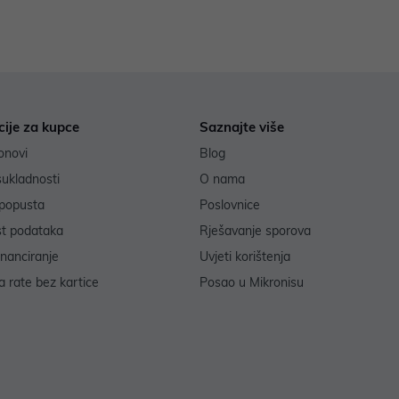
cije za kupce
Saznajte više
onovi
Blog
sukladnosti
O nama
popusta
Poslovnice
st podataka
Rješavanje sporova
inanciranje
Uvjeti korištenja
 rate bez kartice
Posao u Mikronisu