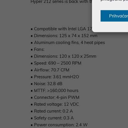
Hyper 212 series is back with the Hyper 212 Black,
Prihvaća
• Compatible with Intel LGA 1700 / 1200 / 1151
• Dimensions: 125 x 74 x 152 mm
• Aluminum cooling fins, 4 heat pipes
• Fans:
• Dimensions: 120 x 120 x 25mm
• Speed: 690 – 2500 RPM
• Airflow: 70.7 CFM
• Pressure: 3.61 mmH2O
• Noise: 32.8 dB
• MTTF: >160,000 hours
• Connector: 4-pin PWM
• Rated voltage: 12 VDC
• Rated current: 0.2 A
• Safety current: 0.3 A
• Power consumption: 2.4 W