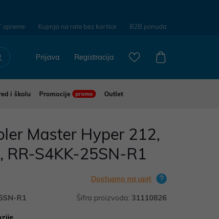
T opreme
Kupnja na rate bez kartice
B2B ponuda
Prijava
Registracija
red i školu
Promocije
Outlet
promo
ler Master Hyper 212,
i, RR-S4KK-25SN-R1
Dostupno na upit
5SN-R1
Šifra proizvoda:
31110826
zije