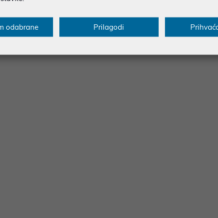
 revitalized and ready to reestablish itself as your go to CPU coo
m odabrane
Prilagodi
Prihvać
 / 1150 / 1155 / 1156 and AMD AM5 / AM4