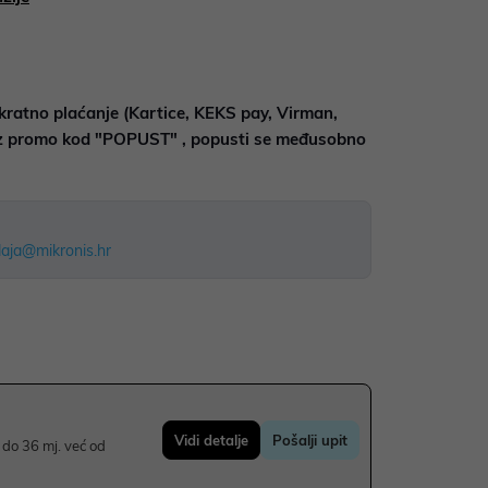
kratno plaćanje (Kartice, KEKS pay, Virman,
uz promo kod "POPUST" , popusti se međusobno
aja@mikronis.hr
Vidi detalje
Pošalji upit
do 36 mj. već od