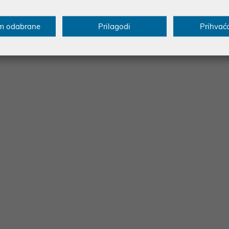
m odabrane
Prilagodi
Prihvać
 / 1150 / 1155 / 1156 and AMD AM5 / AM4