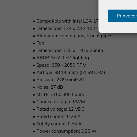
Prihvaća
• Compatible with Intel LGA 1700 / 1200 / 1151
• Dimensions: 124 x 73 x 154 mm
• Aluminum cooling fins, 4 heat pipes
• Fan:
• Dimensions: 120 x 120 x 25mm
• ARGB Gen2 LED lighting
• Speed: 650 - 2050 RPM
• Airflow: 88.14 m3/h (51.88 CFM)
• Pressure: 2.89 mmH2O
• Noise: 27 dB
• MTTF: >160,000 hours
• Connector: 4-pin PWM
• Rated voltage: 12 VDC
• Rated current: 0.28 A
• Safety current: 0.54 A
• Power consumption: 3.36 W