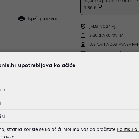
najam za pravne osobe od 12 
1,36 €
Ispiši proizvod
JAMSTVO 24 MJ.
SIGURNA KUPOVINA
BESPLATNA DOSTAVA ZA NAR
MOGUĆNOST PLAĆANJA NA 
is.hr upotrebljava kolačiće
u dobroj namjeri. Mikronis d.o.o. ne odgovara za eventualne pogreške nastale
alni
osti i cijene. Slike artikala su ilustrativne prirode te ne moraju u potpuno
eventualne nejasnoće možete nas kontaktirati na
web-prodaja@mikronis.h
i
ški
s
Specifikacija
Raspoloživost
Recen
j stranici koriste se kolačići. Molimo Vas da pročitate
Politiku o
ostavke.