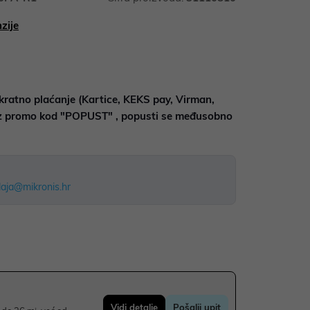
zije
kratno plaćanje (Kartice, KEKS pay, Virman,
uz promo kod "POPUST" , popusti se međusobno
aja@mikronis.hr
Vidi detalje
Pošalji upit