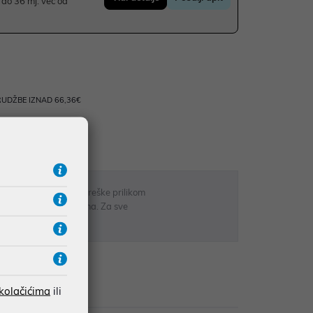
do 36 mj. već od
UDŽBE IZNAD 66,36€
RATE
 u opisu proizvoda, greške prilikom
sti odgovarati artiklima. Za sve
r
zije
 kolačićima
ili