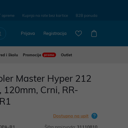
T opreme
Kupnja na rate bez kartice
B2B ponuda
Prijava
Registracija
red i školu
Promocije
Outlet
promo
oler Master Hyper 212
120mm, Crni, RR-
-R1
Dostupno na upit
0PA-R1
Šifra proizvoda:
31110810