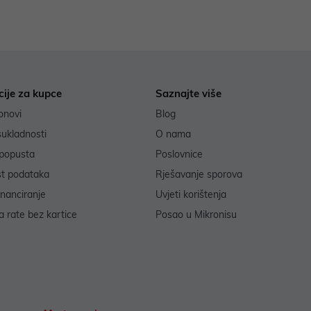
cije za kupce
Saznajte više
onovi
Blog
sukladnosti
O nama
popusta
Poslovnice
st podataka
Rješavanje sporova
inanciranje
Uvjeti korištenja
 rate bez kartice
Posao u Mikronisu