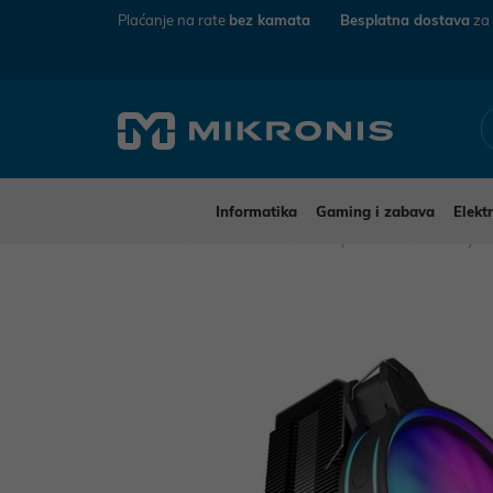
Plaćanje na rate
bez kamata
Besplatna dostava
za
Informatika
Gaming i zabava
Elekt
Mikronis
Informatika
Komponente
Hladnjaci