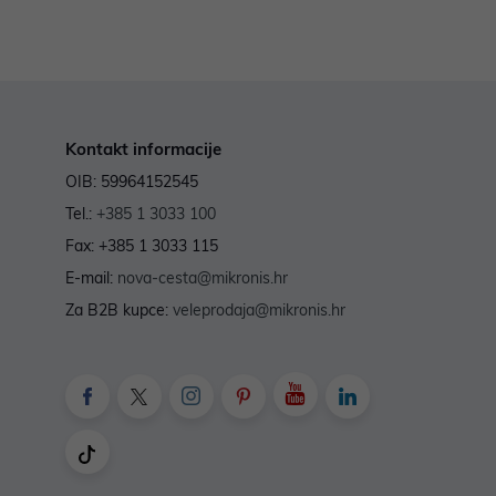
Kontakt informacije
OIB: 59964152545
Tel.:
+385 1 3033 100
Fax: +385 1 3033 115
E-mail:
nova-cesta@mikronis.hr
Za B2B kupce:
veleprodaja@mikronis.hr