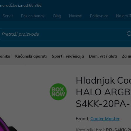
 narudžbe iznad
66,36€
Servis
Poklon bonovi
Blog
Novosti
Poslovnice
Najam I
ronika
Kućanski aparati
Sport i rekreacija
Dom, vrt i alati
Za u
 za računala
Hladnjak Co
HALO ARGB, 
S4KK-20PA
Brand:
Cooler Master
Kataloški broj:
RR-S4KK-2