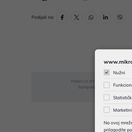
Podijeli na
www.mikron
Nužni
Podaci uz artikle su prezentirani 
Funkcion
štampanja te promjene u dostupn
Statističk
Marketin
Opi
Na ovoj mrežno
prilagodite p