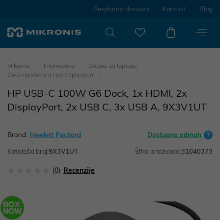
Besplatna dostava
Kontakt
Blog
Mikronis
Informatika
Dodaci za laptope
Docking stationi i portreplicatori
HP USB-C 100W G6 Dock, 1x HDMI, 2x
DisplayPort, 2x USB C, 3x USB A, 9X3V1UT
Brand:
Hewlett Packard
Dostupno odmah
Kataloški broj:
9X3V1UT
Šifra proizvoda:
31040373
(0)
Recenzije