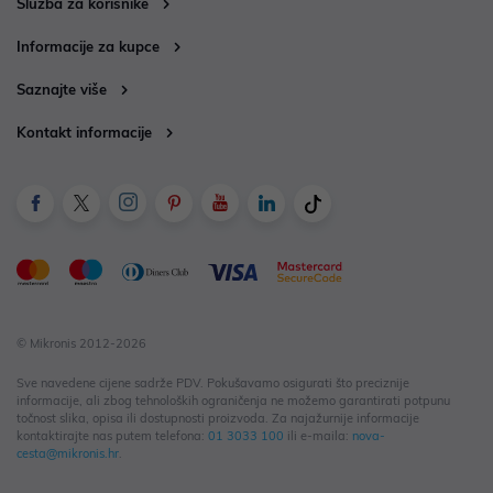
Služba za korisnike
Informacije za kupce
Saznajte više
Kontakt informacije
© Mikronis 2012-2026
Sve navedene cijene sadrže PDV. Pokušavamo osigurati što preciznije
informacije, ali zbog tehnoloških ograničenja ne možemo garantirati potpunu
točnost slika, opisa ili dostupnosti proizvoda. Za najažurnije informacije
kontaktirajte nas putem telefona:
01 3033 100
ili e-maila:
nova-
cesta@mikronis.hr
.