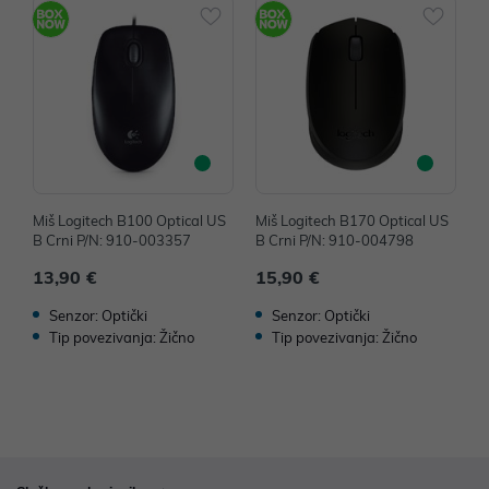
Miš Logitech B100 Optical US
Miš Logitech B170 Optical US
M
B Crni P/N: 910-003357
B Crni P/N: 910-004798
B
13,90 €
15,90 €
1
Senzor: Optički
Senzor: Optički
Tip povezivanja: Žično
Tip povezivanja: Žično