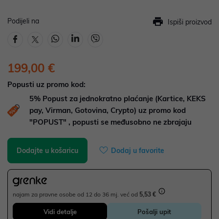
Podijeli na
Ispiši proizvod
199,00 €
Popusti uz promo kod:
5%
Popust za jednokratno plaćanje (Kartice, KEKS
pay, Virman, Gotovina, Crypto) uz promo kod
"POPUST" , popusti se međusobno ne zbrajaju
Dodajte u košaricu
Dodaj u favorite
najam za pravne osobe od 12 do 36 mj. već od
5,53 €
Vidi detalje
Pošalji upit