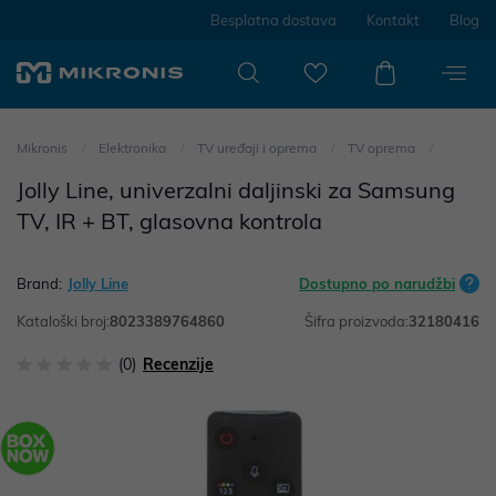
Besplatna dostava
Kontakt
Blog
Mikronis
Elektronika
TV uređaji i oprema
TV oprema
Jolly Line, univerzalni daljinski za Samsung
TV, IR + BT, glasovna kontrola
Brand:
Jolly Line
Dostupno po narudžbi
Kataloški broj:
8023389764860
Šifra proizvoda:
32180416
(0)
Recenzije