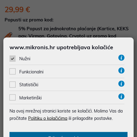
29,99 €
Popusti uz promo kod:
5%
Popust za jednokratno plaćanje (Kartice, KEKS
pay, Virman, Gotovina, Crypto) uz promo kod
"POPUST" , popusti se međusobno ne zbrajaju
www.mikronis.hr upotrebljava kolačiće
Nužni
Dodajte u košaricu
Dodaj u favorite
Funkcionalni
Statistički
najam za pravne osobe od 12 do 36 mj. već od
0,83 €
Marketinški
Vidi detalje
Pošalji upit
Na ovoj mrežnoj stranici koriste se kolačići. Molimo Vas da
pročitate
Politiku o kolačićima
ili prilagodite postavke.
JAMSTVO 24 MJ.
SIGURNA KUPOVINA