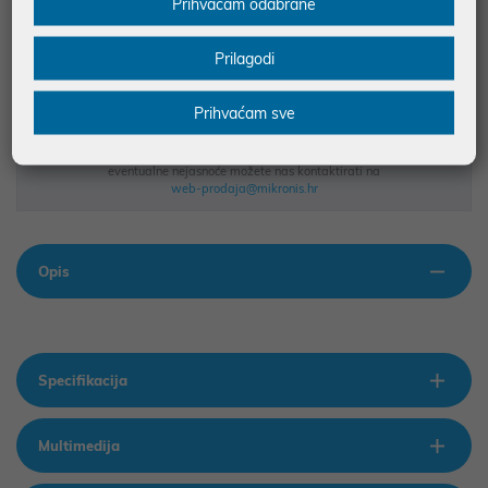
BESPLATNA DOSTAVA ZA NARUDŽBE IZNAD 66,36€
Prihvaćam odabrane
MOGUĆNOST PLAĆANJA NA RATE
Prilagodi
Podaci uz artikle su prezentirani u dobroj namjeri. Mikronis d.o.o. ne
Prihvaćam sve
odgovara za eventualne pogreške nastale u opisu proizvoda, greške
prilikom štampanja te promjene u dostupnosti i cijene. Slike artikala su
ilustrativne prirode te ne moraju u potpunosti odgovarati artiklima. Za sve
eventualne nejasnoće možete nas kontaktirati na
web-prodaja@mikronis.hr
Opis
Specifikacija
Multimedija