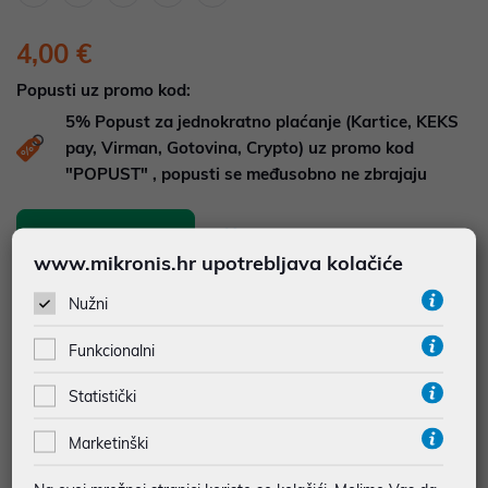
4,00 €
Popusti uz promo kod:
5%
Popust za jednokratno plaćanje (Kartice, KEKS
pay, Virman, Gotovina, Crypto) uz promo kod
"POPUST" , popusti se međusobno ne zbrajaju
Dodajte u košaricu
Dodaj u favorite
www.mikronis.hr upotrebljava kolačiće
Nužni
najam za pravne osobe od 12 do 36 mj. već od
0,11 €
Funkcionalni
Vidi detalje
Pošalji upit
Statistički
Marketinški
JAMSTVO 12 MJ.
SIGURNA KUPOVINA