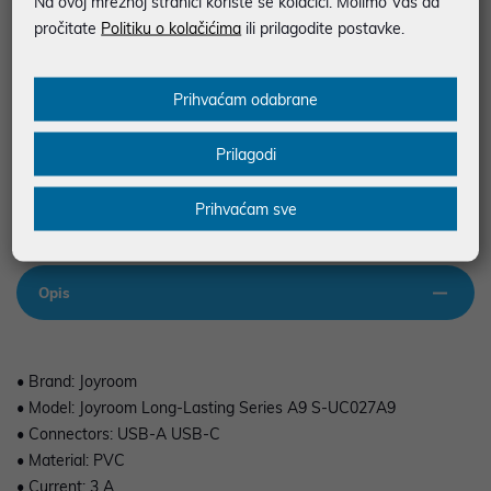
Na ovoj mrežnoj stranici koriste se kolačići. Molimo Vas da
BESPLATNA DOSTAVA ZA NARUDŽBE IZNAD 66,36€
pročitate
Politiku o kolačićima
ili prilagodite postavke.
MOGUĆNOST PLAĆANJA NA RATE
Prihvaćam odabrane
Podaci uz artikle su prezentirani u dobroj namjeri. Mikronis d.o.o. ne
odgovara za eventualne pogreške nastale u opisu proizvoda, greške
Prilagodi
prilikom štampanja te promjene u dostupnosti i cijene. Slike artikala su
ilustrativne prirode te ne moraju u potpunosti odgovarati artiklima. Za sve
eventualne nejasnoće možete nas kontaktirati na
Prihvaćam sve
web-prodaja@mikronis.hr
Opis
• Brand: Joyroom
• Model: Joyroom Long-Lasting Series A9 S-UC027A9
• Connectors: USB-A USB-C
• Material: PVC
• Current: 3 A