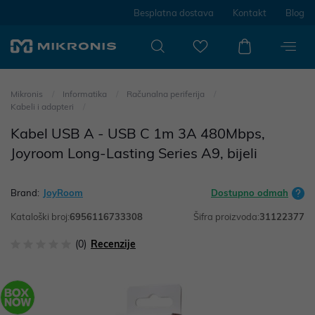
Besplatna dostava
Kontakt
Blog
Mikronis
Informatika
Računalna periferija
Kabeli i adapteri
Kabel USB A - USB C 1m 3A 480Mbps,
Joyroom Long-Lasting Series A9, bijeli
Brand:
JoyRoom
Dostupno odmah
Kataloški broj:
6956116733308
Šifra proizvoda:
31122377
(0)
Recenzije