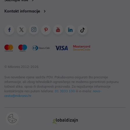
Kontakt informacije
© Mikronis 2012-2026
Sve navedene cijene sadrže PDV. Pokušavamo osigurati što preciznije
informacije, ali zbog tehnoloških ograničenja ne možemo garantirati potpunu
točnost slika, opisa ili dostupnosti proizvoda. Za najažurnije informacije
kontaktirajte nas putem telefona:
01 3033 100
ili e-maila:
nova-
cesta@mikronis.hr
.