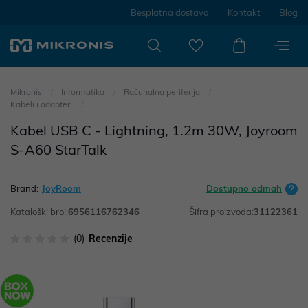
Besplatna dostava
Kontakt
Blog
Mikronis
Informatika
Računalna periferija
Kabeli i adapteri
Kabel USB C - Lightning, 1.2m 30W, Joyroom
S-A60 StarTalk
Brand:
JoyRoom
Dostupno odmah
Kataloški broj:
6956116762346
Šifra proizvoda:
31122361
(0)
Recenzije