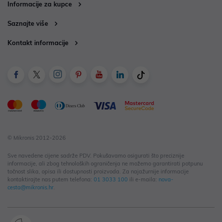
Informacije za kupce
Saznajte više
Kontakt informacije
© Mikronis 2012-2026
Sve navedene cijene sadrže PDV. Pokušavamo osigurati što preciznije
informacije, ali zbog tehnoloških ograničenja ne možemo garantirati potpunu
točnost slika, opisa ili dostupnosti proizvoda. Za najažurnije informacije
kontaktirajte nas putem telefona:
01 3033 100
ili e-maila:
nova-
cesta@mikronis.hr
.