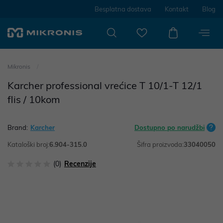
Besplatna dostava
Kontakt
Blog
Mikronis
Karcher professional vrećice T 10/1-T 12/1
flis / 10kom
Brand:
Karcher
Dostupno po narudžbi
Kataloški broj:
6.904-315.0
Šifra proizvoda:
33040050
(0)
Recenzije