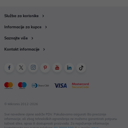
Služba za korisnike
Informacije za kupce
Saznajte više
Kontakt informacije
© Mikronis 2012-2026
Sve navedene cijene sadrže PDV. Pokušavamo osigurati što preciznije
informacije, ali zbog tehnoloških ograničenja ne možemo garantirati potpunu
točnost slika, opisa ili dostupnosti proizvoda. Za najažurnije informacije