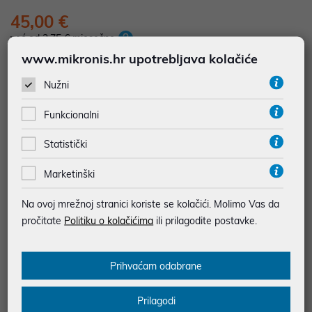
45,00 €
već od 3,75 € mjesečno
www.mikronis.hr upotrebljava kolačiće
Dodajte u košaricu
Dodaj u favorite
Nužni
Funkcionalni
Statistički
najam za pravne osobe od 12 do 36 mj. već od
1,25 €
Vidi detalje
Pošalji upit
Marketinški
Na ovoj mrežnoj stranici koriste se kolačići. Molimo Vas da
JAMSTVO 24 MJ.
pročitate
Politiku o kolačićima
ili prilagodite postavke.
SIGURNA KUPOVINA
BESPLATNA DOSTAVA ZA NARUDŽBE IZNAD 66,36€
Prihvaćam odabrane
MOGUĆNOST PLAĆANJA NA RATE
Prilagodi