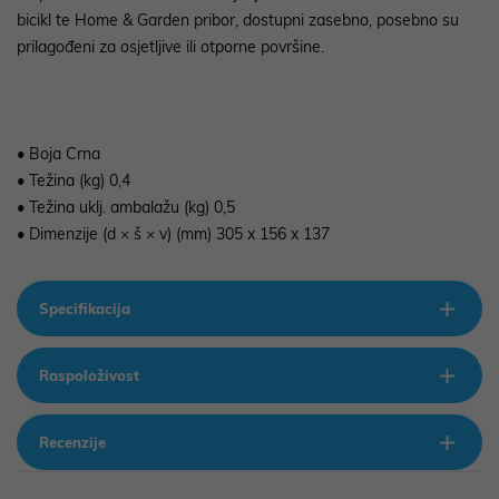
bicikl te Home & Garden pribor, dostupni zasebno, posebno su
prilagođeni za osjetljive ili otporne površine.
• Boja Crna
• Težina (kg) 0,4
• Težina uklj. ambalažu (kg) 0,5
• Dimenzije (d × š × v) (mm) 305 x 156 x 137
Specifikacija
Raspoloživost
Recenzije