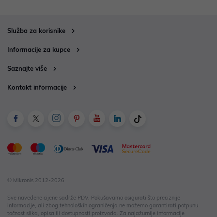
Služba za korisnike
Informacije za kupce
Saznajte više
Kontakt informacije
© Mikronis 2012-2026
Sve navedene cijene sadrže PDV. Pokušavamo osigurati što preciznije
informacije, ali zbog tehnoloških ograničenja ne možemo garantirati potpunu
točnost slika, opisa ili dostupnosti proizvoda. Za najažurnije informacije