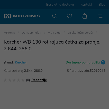
Besplatna dostava
Kontakt
Blog
Mikronis
Dom, vrt i alati
Vrtni alati
Visokotlačni perači
Karcher WB 130 rotirajuća četka za pranje,
2.644-286.0
Brand:
Karcher
Dostupno po narudžbi
Kataloški broj:
2.644-286.0
Šifra proizvoda:
52010042
(0)
Recenzije