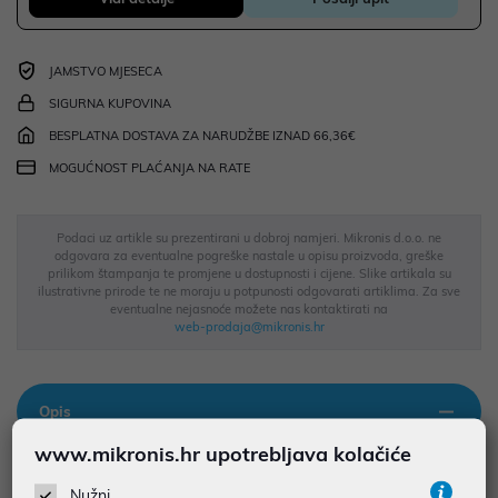
JAMSTVO MJESECA
SIGURNA KUPOVINA
BESPLATNA DOSTAVA ZA NARUDŽBE IZNAD 66,36€
MOGUĆNOST PLAĆANJA NA RATE
Podaci uz artikle su prezentirani u dobroj namjeri. Mikronis d.o.o. ne
odgovara za eventualne pogreške nastale u opisu proizvoda, greške
prilikom štampanja te promjene u dostupnosti i cijene. Slike artikala su
ilustrativne prirode te ne moraju u potpunosti odgovarati artiklima. Za sve
eventualne nejasnoće možete nas kontaktirati na
web-prodaja@mikronis.hr
Opis
www.mikronis.hr upotrebljava kolačiće
Kingsmith WM10 - Sprava za veslanje Profesionalni veslački
Nužni