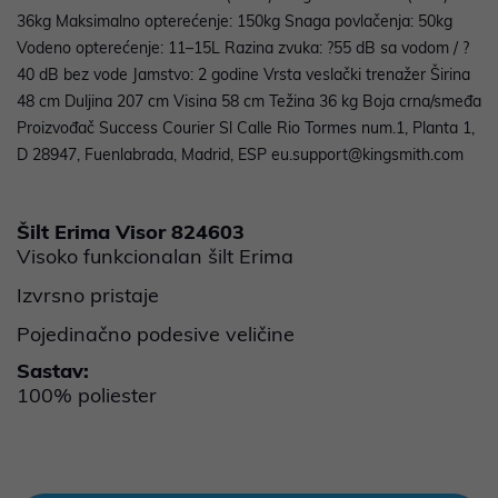
36kg Maksimalno opterećenje: 150kg Snaga povlačenja: 50kg
Vodeno opterećenje: 11–15L Razina zvuka: ?55 dB sa vodom / ?
40 dB bez vode Jamstvo: 2 godine Vrsta veslački trenažer Širina
48 cm Duljina 207 cm Visina 58 cm Težina 36 kg Boja crna/smeđa
Proizvođač Success Courier Sl Calle Rio Tormes num.1, Planta 1,
D 28947, Fuenlabrada, Madrid, ESP eu.support@kingsmith.com
Šilt Erima Visor 824603
Visoko funkcionalan šilt Erima
Izvrsno pristaje
Pojedinačno podesive veličine
Sastav:
100% poliester