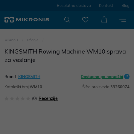
Besplatna dostava
Kontakt
Blog
Mikronis
Trčanje
KINGSMITH Rowing Machine WM10 sprava
za veslanje
Brand:
KINGSMITH
Dostupno po narudžbi
Kataloški broj:
WM10
Šifra proizvoda:
33260074
(0)
Recenzije