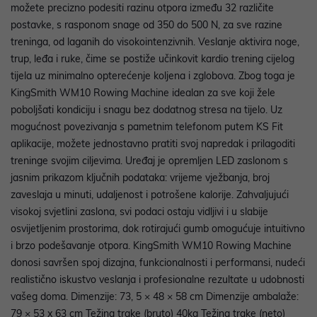
možete precizno podesiti razinu otpora između 32 različite
postavke, s rasponom snage od 350 do 500 N, za sve razine
treninga, od laganih do visokointenzivnih. Veslanje aktivira noge,
trup, leđa i ruke, čime se postiže učinkovit kardio trening cijelog
tijela uz minimalno opterećenje koljena i zglobova. Zbog toga je
KingSmith WM10 Rowing Machine idealan za sve koji žele
poboljšati kondiciju i snagu bez dodatnog stresa na tijelo. Uz
mogućnost povezivanja s pametnim telefonom putem KS Fit
aplikacije, možete jednostavno pratiti svoj napredak i prilagoditi
treninge svojim ciljevima. Uređaj je opremljen LED zaslonom s
jasnim prikazom ključnih podataka: vrijeme vježbanja, broj
zaveslaja u minuti, udaljenost i potrošene kalorije. Zahvaljujući
visokoj svjetlini zaslona, svi podaci ostaju vidljivi i u slabije
osvijetljenim prostorima, dok rotirajući gumb omogućuje intuitivno
i brzo podešavanje otpora. KingSmith WM10 Rowing Machine
donosi savršen spoj dizajna, funkcionalnosti i performansi, nudeći
realistično iskustvo veslanja i profesionalne rezultate u udobnosti
vašeg doma. Dimenzije: 73, 5 × 48 × 58 cm Dimenzije ambalaže:
79 × 53 x 63 cm Težina trake (bruto) 40kg Težina trake (neto)