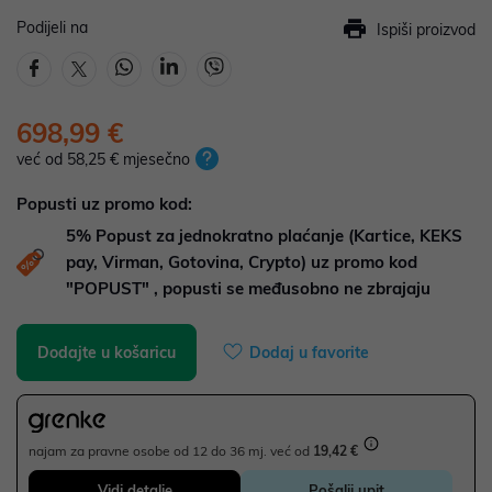
Podijeli na
Ispiši proizvod
698,99 €
već od 58,25 € mjesečno
Popusti uz promo kod:
5%
Popust za jednokratno plaćanje (Kartice, KEKS
pay, Virman, Gotovina, Crypto) uz promo kod
"POPUST" , popusti se međusobno ne zbrajaju
Dodajte u košaricu
Dodaj u favorite
najam za pravne osobe od 12 do 36 mj. već od
19,42 €
Vidi detalje
Pošalji upit